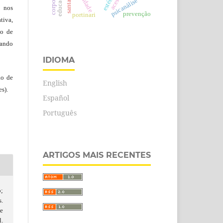
estética
acesso
psicanálise
, nos
prevenção
portinari
tiva,
to de
tando
IDIOMA
ão de
English
s).
Español
Português
ARTIGOS MAIS RECENTES
;
.
e
l.