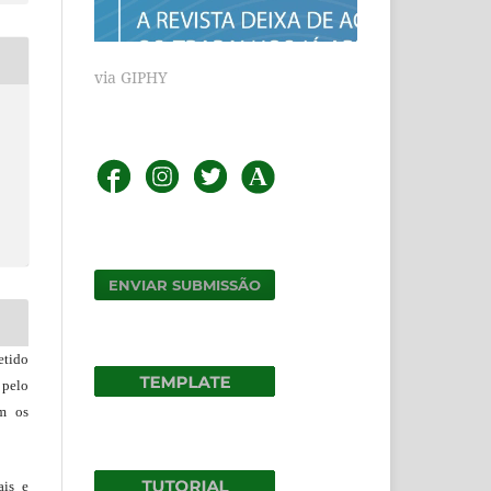
via GIPHY
ENVIAR SUBMISSÃO
tido
 pelo
om os
ais e