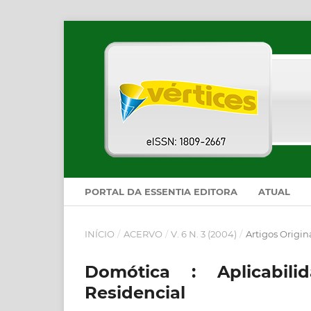
PORTAL DA ESSENTIA EDITORA
ATUAL
INÍCIO
/
ACERVO
/
V. 6 N. 3 (2004)
/
Artigos Origin
Domótica : Aplicabi
Residencial