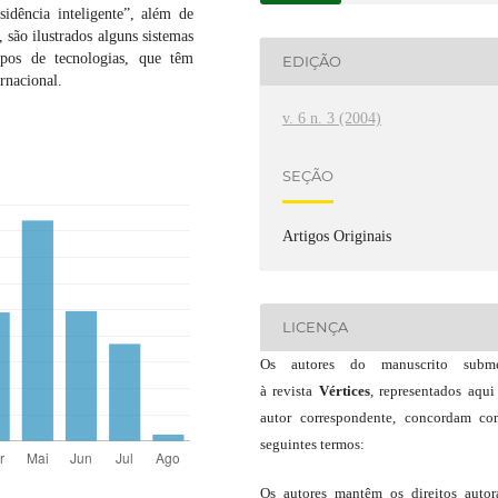
dência inteligente”, além de
 são ilustrados alguns sistemas
ipos de tecnologias, que têm
EDIÇÃO
rnacional.
v. 6 n. 3 (2004)
SEÇÃO
Artigos Originais
LICENÇA
Os autores do manuscrito subme
à revista
Vértices
, representados aqui
autor correspondente, concordam c
seguintes termos:
Os autores mantêm os direitos autor