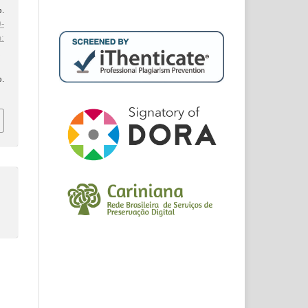
p.
-
:
d
o.