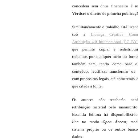
concedem sem ônus financeiro à re
Vértices
o direito de primeira publicaç
Simultaneamente o trabalho está licen
sob a
Licença Creative Com
Atribuição 4.0 Internacional (CC BY 
que permite copiar e redistribui
trabalhos por qualquer meio ou forma
também para, tendo como base o
conteúdo, reutilizar, transformar ou c
com propósitos legais, até comerciais, 
que citada a fonte.
Os autores não receberão nen
retribuição material pelo manuscrit
Essentia Editora irá disponibilizá-
line
no modo
Open Access
, med
sistema próprio ou de outros banc
dados.