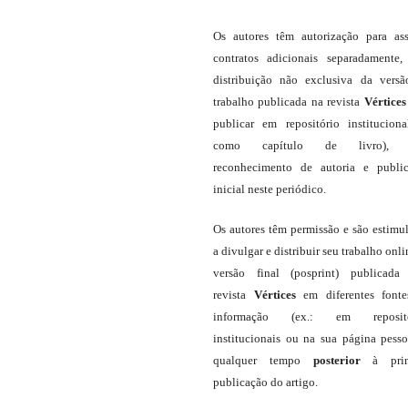
Os autores têm autorização para as
contratos adicionais separadamente,
distribuição não exclusiva da vers
trabalho publicada na revista
Vértices
publicar em repositório institucion
como capítulo de livro),
reconhecimento de autoria e publi
inicial neste periódico.
Os autores têm permissão e são estimu
a divulgar e distribuir seu trabalho onli
versão final (posprint) publicada
revista
Vértices
em diferentes font
informação (ex.: em repositó
institucionais ou na sua página pesso
qualquer tempo
posterior
à prim
publicação do artigo.