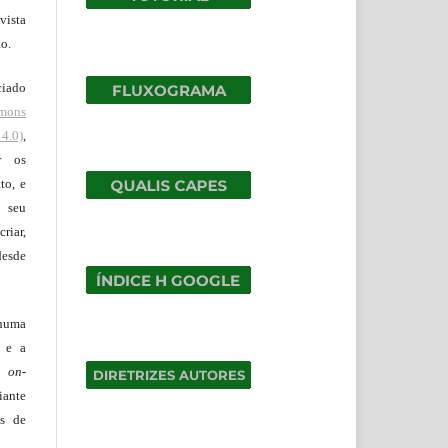
vista
ão.
ciado
mons
4.0)
,
r os
to, e
 seu
riar,
desde
huma
o e a
lo
on-
iante
os de