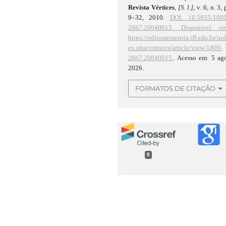
Revista Vértices
,
[S. l.]
, v. 6, n. 3, 
9–32, 2010.
DOI: 10.5935/1809
2667.20040015.
Disponível em
https://editoraessentia.iff.edu.br/in
ex.php/vertices/article/view/1809-
2667.20040015.
. Acesso em: 5 ag
2026.
FORMATOS DE CITAÇÃO
0