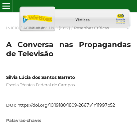
INÍCIO
/
ACERVO
/
V. 1 N. 1 (1997)
/
Resenhas Críticas
A Conversa nas Propagandas
de Televisão
Silvia Lúcia dos Santos Barreto
Escola Técnica Federal de Campos
DOI:
https://doi.org/10.19180/1809-2667.v1n11997p52
Palavras-chave:
.