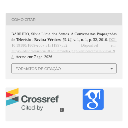
COMO CITAR
BARRETO, Silvia Lúcia dos Santos. A Conversa nas Propagandas
de Televisão .
Revista Vértices
,
[S. l.]
, v. 1, n. 1, p. 52, 2010.
DOI:
10.19180/1809-2667.v1n11997p52.
Disponível em:
https://editoraessentia.iff.edu.br/index.php/vertices/article/view/19
8.
. Acesso em: 7 ago. 2026.
FORMATOS DE CITAÇÃO
0