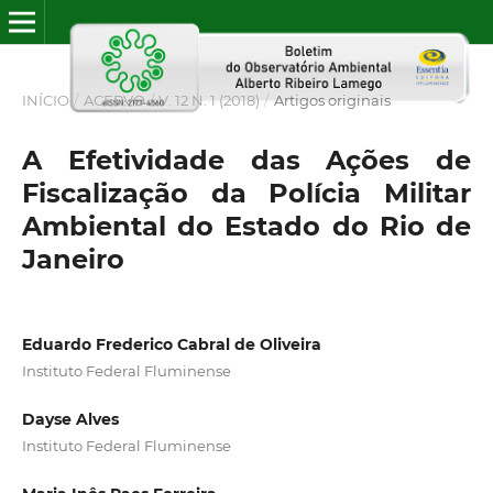
INÍCIO
/
ACERVO
/
V. 12 N. 1 (2018)
/
Artigos originais
A Efetividade das Ações de
Fiscalização da Polícia Militar
Ambiental do Estado do Rio de
Janeiro
Eduardo Frederico Cabral de Oliveira
Instituto Federal Fluminense
Dayse Alves
Instituto Federal Fluminense