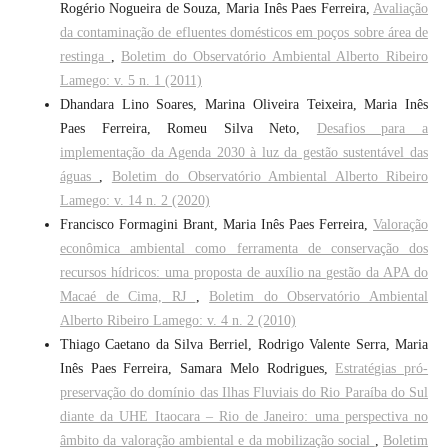
Rogério Nogueira de Souza, Maria Inês Paes Ferreira,
Avaliação
da contaminação de efluentes domésticos em poços sobre área de
restinga
,
Boletim do Observatório Ambiental Alberto Ribeiro
Lamego: v. 5 n. 1 (2011)
Dhandara Lino Soares, Marina Oliveira Teixeira, Maria Inês
Paes Ferreira, Romeu Silva Neto,
Desafios para a
implementação da Agenda 2030 à luz da gestão sustentável das
águas
,
Boletim do Observatório Ambiental Alberto Ribeiro
Lamego: v. 14 n. 2 (2020)
Francisco Formagini Brant, Maria Inês Paes Ferreira,
Valoração
econômica ambiental como ferramenta de conservação dos
recursos hídricos: uma proposta de auxílio na gestão da APA do
Macaé de Cima, RJ
,
Boletim do Observatório Ambiental
Alberto Ribeiro Lamego: v. 4 n. 2 (2010)
Thiago Caetano da Silva Berriel, Rodrigo Valente Serra, Maria
Inês Paes Ferreira, Samara Melo Rodrigues,
Estratégias pró-
preservação do domínio das Ilhas Fluviais do Rio Paraíba do Sul
diante da UHE Itaocara – Rio de Janeiro: uma perspectiva no
âmbito da valoração ambiental e da mobilização social
,
Boletim