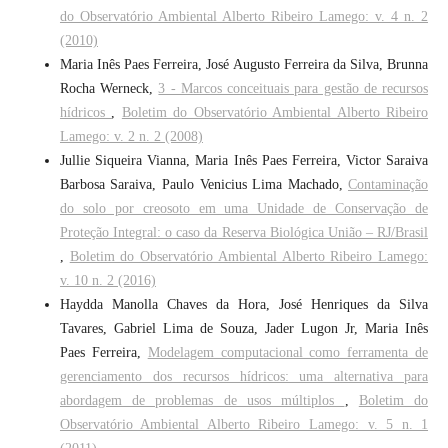
do Observatório Ambiental Alberto Ribeiro Lamego: v. 4 n. 2
(2010)
Maria Inês Paes Ferreira, José Augusto Ferreira da Silva, Brunna
Rocha Werneck,
3 - Marcos conceituais para gestão de recursos
hídricos
,
Boletim do Observatório Ambiental Alberto Ribeiro
Lamego: v. 2 n. 2 (2008)
Jullie Siqueira Vianna, Maria Inês Paes Ferreira, Victor Saraiva
Barbosa Saraiva, Paulo Venicius Lima Machado,
Contaminação
do solo por creosoto em uma Unidade de Conservação de
Proteção Integral: o caso da Reserva Biológica União – RJ/Brasil
,
Boletim do Observatório Ambiental Alberto Ribeiro Lamego:
v. 10 n. 2 (2016)
Haydda Manolla Chaves da Hora, José Henriques da Silva
Tavares, Gabriel Lima de Souza, Jader Lugon Jr, Maria Inês
Paes Ferreira,
Modelagem computacional como ferramenta de
gerenciamento dos recursos hídricos: uma alternativa para
abordagem de problemas de usos múltiplos
,
Boletim do
Observatório Ambiental Alberto Ribeiro Lamego: v. 5 n. 1