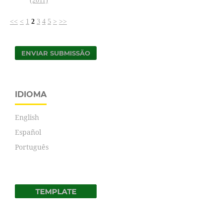
(2011)
<<
<
1
2
3
4
5
>
>>
ENVIAR SUBMISSÃO
IDIOMA
English
Español
Português