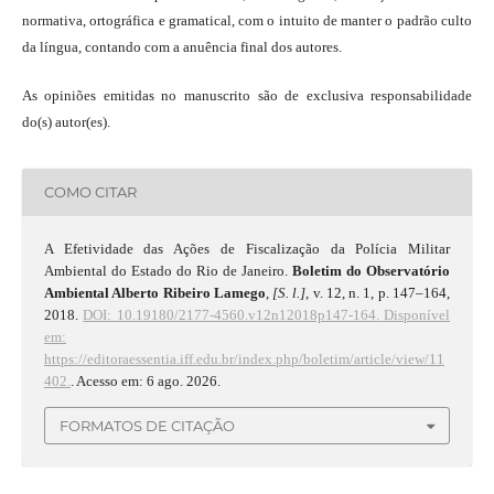
normativa, ortográfica e gramatical, com o intuito de manter o padrão culto
da língua, contando com a anuência final dos autores.
As opiniões emitidas no manuscrito são de exclusiva responsabilidade
do(s) autor(es).
COMO CITAR
A Efetividade das Ações de Fiscalização da Polícia Militar
Ambiental do Estado do Rio de Janeiro.
Boletim do Observatório
Ambiental Alberto Ribeiro Lamego
,
[S. l.]
, v. 12, n. 1, p. 147–164,
2018.
DOI: 10.19180/2177-4560.v12n12018p147-164.
Disponível
em:
https://editoraessentia.iff.edu.br/index.php/boletim/article/view/11
402.
. Acesso em: 6 ago. 2026.
FORMATOS DE CITAÇÃO