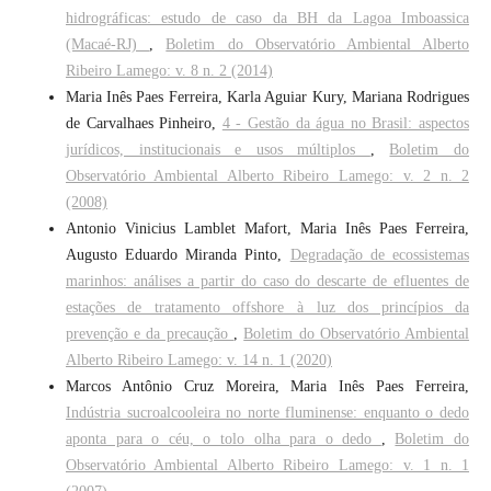
hidrográficas: estudo de caso da BH da Lagoa Imboassica
(Macaé-RJ)
,
Boletim do Observatório Ambiental Alberto
Ribeiro Lamego: v. 8 n. 2 (2014)
Maria Inês Paes Ferreira, Karla Aguiar Kury, Mariana Rodrigues
de Carvalhaes Pinheiro,
4 - Gestão da água no Brasil: aspectos
jurídicos, institucionais e usos múltiplos
,
Boletim do
Observatório Ambiental Alberto Ribeiro Lamego: v. 2 n. 2
(2008)
Antonio Vinicius Lamblet Mafort, Maria Inês Paes Ferreira,
Augusto Eduardo Miranda Pinto,
Degradação de ecossistemas
marinhos: análises a partir do caso do descarte de efluentes de
estações de tratamento offshore à luz dos princípios da
prevenção e da precaução
,
Boletim do Observatório Ambiental
Alberto Ribeiro Lamego: v. 14 n. 1 (2020)
Marcos Antônio Cruz Moreira, Maria Inês Paes Ferreira,
Indústria sucroalcooleira no norte fluminense: enquanto o dedo
aponta para o céu, o tolo olha para o dedo
,
Boletim do
Observatório Ambiental Alberto Ribeiro Lamego: v. 1 n. 1