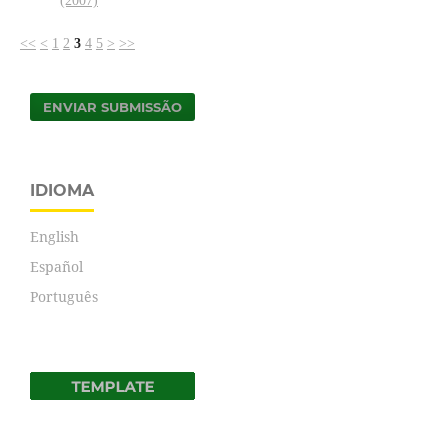
(2007)
<<
<
1
2
3
4
5
>
>>
ENVIAR SUBMISSÃO
IDIOMA
English
Español
Português