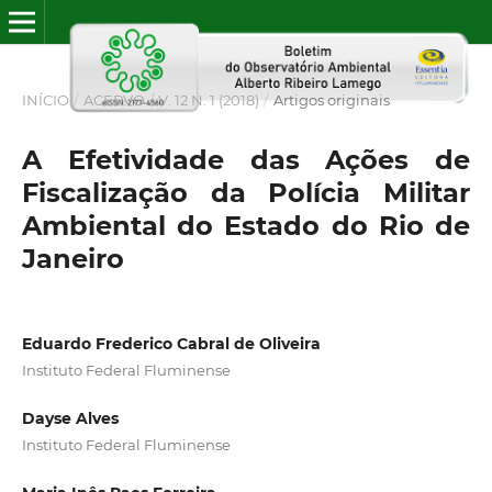
INÍCIO
/
ACERVO
/
V. 12 N. 1 (2018)
/
Artigos originais
A Efetividade das Ações de
Fiscalização da Polícia Militar
Ambiental do Estado do Rio de
Janeiro
Eduardo Frederico Cabral de Oliveira
Instituto Federal Fluminense
Dayse Alves
Instituto Federal Fluminense