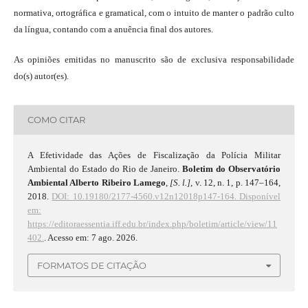
normativa, ortográfica e gramatical, com o intuito de manter o padrão culto
da língua, contando com a anuência final dos autores.
As opiniões emitidas no manuscrito são de exclusiva responsabilidade
do(s) autor(es).
COMO CITAR
A Efetividade das Ações de Fiscalização da Polícia Militar
Ambiental do Estado do Rio de Janeiro.
Boletim do Observatório
Ambiental Alberto Ribeiro Lamego
,
[S. l.]
, v. 12, n. 1, p. 147–164,
2018.
DOI: 10.19180/2177-4560.v12n12018p147-164.
Disponível
em:
https://editoraessentia.iff.edu.br/index.php/boletim/article/view/11
402.
. Acesso em: 7 ago. 2026.
FORMATOS DE CITAÇÃO