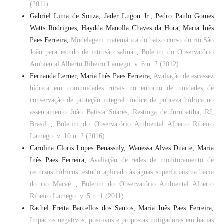
(2011)
Gabriel Lima de Souza, Jader Lugon Jr., Pedro Paulo Gomes
Watts Rodrigues, Haydda Manolla Chaves da Hora, Maria Inês
Paes Ferreira,
Modelagem matemática do baixo curso do rio São
João para estudo de intrusão salina
,
Boletim do Observatório
Ambiental Alberto Ribeiro Lamego: v. 6 n. 2 (2012)
Fernanda Lerner, Maria Inês Paes Ferreira,
Avaliação de escassez
hídrica em comunidades rurais no entorno de unidades de
conservação de proteção integral: índice de pobreza hídrica no
assentamento João Batista Soares, Restinga de Jurubatiba, RJ,
Brasil
,
Boletim do Observatório Ambiental Alberto Ribeiro
Lamego: v. 10 n. 2 (2016)
Carolina Cloris Lopes Benassuly, Wanessa Alves Duarte, Maria
Inês Paes Ferreira,
Avaliação de redes de monitoramento de
recursos hídricos: estudo aplicado às águas superficiais na bacia
do rio Macaé
,
Boletim do Observatório Ambiental Alberto
Ribeiro Lamego: v. 5 n. 1 (2011)
Rachel Freita Barcellos dos Santos, Maria Inês Paes Ferreira,
Impactos negativos, positivos e propostas mitigadoras em bacias