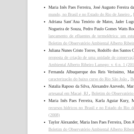
Maria Inês Paes Ferreira, José Augusto Fereira 
mundo, no Brasil e no Estado do Rio de Janeiro
,
Adriana Sant’Ana Tenório de Matos, Jader Lugon
Nogueira de Souza, Pedro Paulo Gomes Watts Ro
lançamento de efluentes de termelétrica: um e
Boletim do Observatório Ambiental Alberto Ribei
Juliana Nunes Cristo Torres, Rodolfo dos Santos 
proposta de criação de uma unidade de conservaç
Ambiental Alberto Ribeiro Lamego: v. 6 n. 1 (20
Fernanda Albuquerque dos Reis Veríssimo, Mar
caracterização do baixo curso do Rio São João
,
Bo
Natalia Raposo da Silva, Alexandre Azevedo, Mari
artesanal em Macaé, RJ
,
Boletim do Observatório
Maria Inês Paes Ferreira, Karla Aguiar Kury, 
recursos hídricos no Brasil e no Estado do Rio 
(2008)
Taylor Alexander, Maria Ines Paes Ferreira, Don 
Boletim do Observatório Ambiental Alberto Ribei