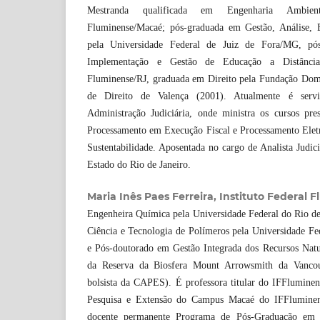
Mestranda qualificada em Engenharia Ambient
Fluminense/Macaé; pós-graduada em Gestão, Análise, 
pela Universidade Federal de Juiz de Fora/MG, pó
Implementação e Gestão de Educação a Distância
Fluminense/RJ, graduada em Direito pela Fundação Dom
de Direito de Valença (2001). Atualmente é servi
Administração Judiciária, onde ministra os cursos pre
Processamento em Execução Fiscal e Processamento Eletrô
Sustentabilidade. Aposentada no cargo de Analista Judici
Estado do Rio de Janeiro.
Maria Inês Paes Ferreira, Instituto Federal 
Engenheira Química pela Universidade Federal do Rio de
Ciência e Tecnologia de Polímeros pela Universidade Fe
e Pós-doutorado em Gestão Integrada dos Recursos Natur
da Reserva da Biosfera Mount Arrowsmith da Vancou
bolsista da CAPES). É professora titular do IFFluminen
Pesquisa e Extensão do Campus Macaé do IFFluminen
docente permanente Programa de Pós-Graduação em 