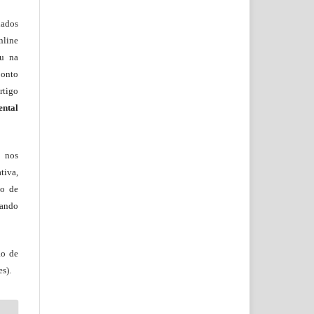
lados
nline
ou na
onto
rtigo
ental
, nos
tiva,
to de
tando
ão de
s).