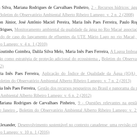
da Silva, Mariana Rodrigues de Carvalhaes Pinheiro,
2 - Recursos hídricos: ág
Boletim do Observatório Ambiental Alberto Ribeiro Lamego: v. 2 n. 2 (2008)
 Júnior, José Antônio Maciel Pereira, Maria Inês Paes Ferreira, Paulo Ro
drigues,
Monitoramento ambiental da qualidade da água no Rio Macaé associa
studo de caso do lançamento de efluentes da UTE Mário Lago no rio Macaé
ro Lamego: v. 4 n. 1 (2010)
Coutinho Coimbra, Dalila Silva Melo, Maria Inês Paes Ferreira,
A Lagoa Imboa
ão como estratégia de proteção adicional do ecossistema
,
Boletim do Observa
12)
ia Inês Paes Ferreira,
Aplicação do Índice de Qualidade da Água (IQA) 
letim do Observatório Ambiental Alberto Ribeiro Lamego: v. 7 n. 2 (2013)
a Inês Paes Ferreira,
Gestão dos recursos pesqueiros no Brasil e panorama da 
 Ambiental Alberto Ribeiro Lamego: v. 6 n. 2 (2012)
Mariana Rodrigues de Carvalhaes Pinheiro,
9 - Questões relevantes na gest
de Janeiro
,
Boletim do Observatório Ambiental Alberto Ribeiro Lamego: v. 2
Alexander,
Desenvolvimento sustentável no contexto canadense: uma revisão crí
ro Lamego: v. 10 n. 1 (2016)