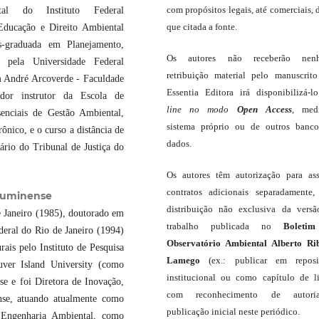
com propósitos legais, até comerciais, 
al do Instituto Federal
que citada a fonte.
Educação e Direito Ambiental
s-graduada em Planejamento,
Os autores não receberão nen
 pela Universidade Federal
retribuição material pelo manuscrit
 André Arcoverde - Faculdade
Essentia Editora irá disponibilizá-
dor instrutor da Escola de
line
no modo
Open Access
, med
senciais de Gestão Ambiental,
sistema próprio ou de outros banc
nico, e o curso a distância de
dados.
ário do Tribunal de Justiça do
Os autores têm autorização para as
contratos adicionais separadamente,
Fluminense
distribuição não exclusiva da vers
 Janeiro (1985), doutorado em
trabalho publicada no
Boleti
deral do Rio de Janeiro (1994)
Observatório Ambiental Alberto Ri
ais pelo Instituto de Pesquisa
Lamego
(ex.: publicar em reposit
ver Island University (como
institucional ou como capítulo de li
se e foi Diretora de Inovação,
com reconhecimento de autor
se, atuando atualmente como
publicação inicial neste periódico.
Engenharia Ambiental, como