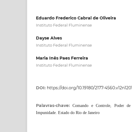
Eduardo Frederico Cabral de Oliveira
Instituto Federal Fluminense
Dayse Alves
Instituto Federal Fluminense
Maria Inês Paes Ferreira
Instituto Federal Fluminense
DOI:
https://doi.org/10.19180/2177-4560.v12n120
Palavras-chave:
Comando e Controle, Poder de P
Impunidade. Estado do Rio de Janeiro