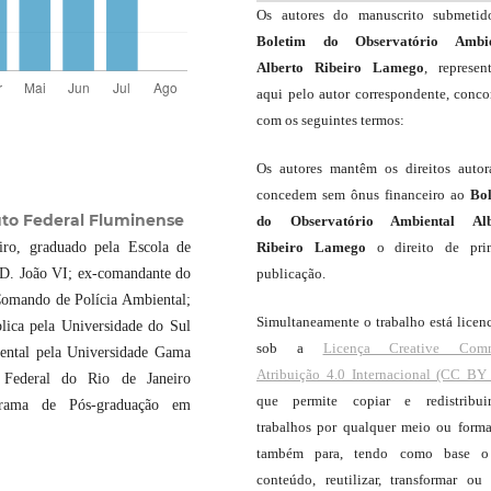
Os autores do manuscrito submeti
Boletim do Observatório Ambie
Alberto Ribeiro Lamego
, represen
aqui pelo autor correspondente, conc
com os seguintes termos:
Os autores mantêm os direitos autor
concedem sem ônus financeiro ao
Bo
tuto Federal Fluminense
do Observatório Ambiental Alb
iro, graduado pela Escola de
Ribeiro Lamego
o direito de pri
r D. João VI; ex-comandante do
publicação.
Comando de Polícia Ambiental;
Simultaneamente o trabalho está licen
lica pela Universidade do Sul
sob a
Licença Creative Com
ental pela Universidade Gama
Atribuição 4.0 Internacional (CC BY 
 Federal do Rio de Janeiro
que permite copiar e redistribui
rama de Pós-graduação em
trabalhos por qualquer meio ou forma
também para, tendo como base o
conteúdo, reutilizar, transformar ou c