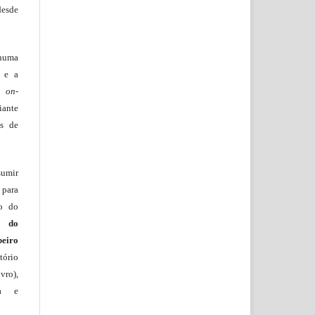
desde
huma
o e a
lo
on-
iante
os de
sumir
 para
ão do
m do
beiro
ório
vro),
ia e