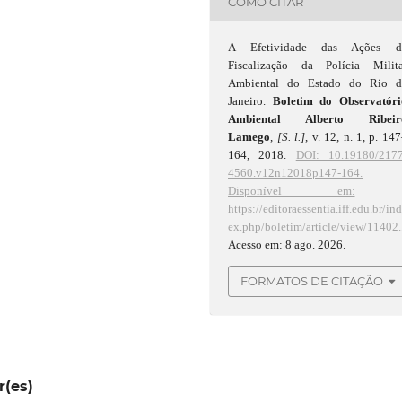
COMO CITAR
A Efetividade das Ações d
Fiscalização da Polícia Milita
Ambiental do Estado do Rio d
Janeiro.
Boletim do Observatóri
Ambiental Alberto Ribeir
Lamego
,
[S. l.]
, v. 12, n. 1, p. 14
164, 2018.
DOI: 10.19180/2177
4560.v12n12018p147-164.
Disponível em:
https://editoraessentia.iff.edu.br/in
ex.php/boletim/article/view/11402.
Acesso em: 8 ago. 2026.
FORMATOS DE CITAÇÃO
r(es)