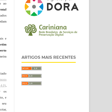
do ao
ntal
tados
ordam
ais e
letim
erto
meira
ARTIGOS MAIS RECENTES
ciado
mons
4.0)
,
r os
to, e
 seu
riar,