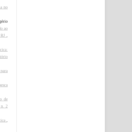
ua no
gério
do ao
, RJ
,
cica:
tório
para
pesca
ão de
 n. 2
tica
,