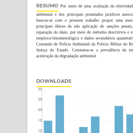
RESUMO
Por meio de uma avaliação da efetividade
ambiental e dos principais postulados jurídicos assoc
buscou-se com o presente trabalho propor uma metod
principais óbices da não aplicação de sanções penais
reparação do dano, por meio de métodos descritivos e e
empírica-fenomenológica e dados secundários quantitati
Comando de Polícia Ambiental da Polícia Militar do Ri
Justiça do Estado. Constatou-se a prevalência da i
aceleração da degradação ambiental.
DOWNLOADS