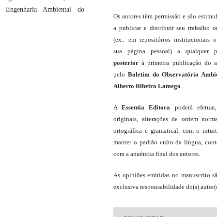
 Engenharia Ambiental do
Os autores têm permissão e são estimu
a publicar e distribuir seu trabalho o
(ex.: em repositórios institucionais 
sua página pessoal) a qualquer p
posterior
à primeira publicação do a
pelo
Boletim do Observatório Ambi
Alberto Ribeiro Lamego
.
A
Essentia Editora
poderá efetuar
originais, alterações de ordem norma
ortográfica e gramatical, com o intui
manter o padrão culto da língua, con
com a anuência final dos autores.
As opiniões emitidas no manuscrito s
exclusiva responsabilidade do(s) autor(e