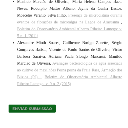
Manildo Marcião de Oliveira, Maria Helena Campos Baeta
Neves, Rodolpho Mattos Albano, Jayme da Cunha Bastos,
Moacelio Veranio Silva Filho,
Presença de microcistina durante
eventos de florações de microalgas na Lagoa de Araruama
,
Boletim do Observatório Ambiental Alberto Ribeiro Lamego: v.
5 n. 1 (2011)
Alexandre Mioth Soares, Guilherme Burigo Zanette, Sérgio
Gonçalves Batista, Vicente de Paulo Santos de Oliveira, Victor
Barbosa Saraiva, Adriana Paula Slongo Marcussi, Manildo
Marcião de Oliveira,
Avaliação bacteriológica da água associada
ao cultivo de mexilhões Perna perna da Praia Rasa, Armação dos
Búzios (RJ)
,
Boletim do Observatório Ambiental Alberto
Ribeiro Lamego: v. 9 n. 2 (2015)
ENVIAR SUBMISSÃO