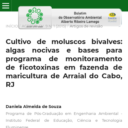
INÍCIO
/
ACERVO
/
V. 9 N. 1 (2015)
/
Artigos de revisão
Cultivo de moluscos bivalves:
algas nocivas e bases para
programa de monitoramento
de ficotoxinas em fazenda de
maricultura de Arraial do Cabo,
RJ
Daniela Almeida de Souza
Programa de Pós-Graduação em Engenharia Ambiental -
Instituto Federal de Educação, Ciência e Tecnologia
Fluminense