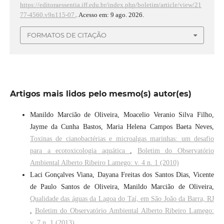
https://editoraessentia.iff.edu.br/index.php/boletim/article/view/21
77-4560.v9n115-07.
. Acesso em: 9 ago. 2026.
FORMATOS DE CITAÇÃO
Artigos mais lidos pelo mesmo(s) autor(es)
Manildo Marcião de Oliveira, Moacelio Veranio Silva Filho,
Jayme da Cunha Bastos, Maria Helena Campos Baeta Neves,
Toxinas de cianobactérias e microalgas marinhas: um desafio
para a ecotoxicologia aquática
,
Boletim do Observatório
Ambiental Alberto Ribeiro Lamego: v. 4 n. 1 (2010)
Laci Gonçalves Viana, Dayana Freitas dos Santos Dias, Vicente
de Paulo Santos de Oliveira, Manildo Marcião de Oliveira,
Qualidade das águas da Lagoa do Taí, em São João da Barra, RJ
,
Boletim do Observatório Ambiental Alberto Ribeiro Lamego:
v. 7 n. 1 (2013)