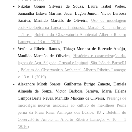
Nikolas Gomes Silveira de Souza, Laura Isabel Weber,
Samantha Eslava Martins, Jader Lugon Junior, Victor Barbosa
Saraiva, Manildo Marcião de Oliveira,
Uso de modelagem
ecotoxicológica na Lagoa de Imboassica Macaé- RJ: uma breve
análise
,
Boletim do Observatório Ambiental Alberto Ribeiro
Lamego: v. 13 n. 2 (2019)
Verônica Ribeiro Ramos, Thiago Moreira de Rezende Araújo,
Manildo Marcião de Oliveira,
Histórico e caracterização das
lagoas do Açu, Salgada, Grussaí e Iquipari, São João da Barra/RJ
,
Boletim do Observatório Ambiental Alberto Ribeiro Lamego:
v. 13 n. 1 (2019)
Alexandre Mioth Soares, Guilherme Burigo Zanette, Daniela
Almeida de Souza, Victor Barbosa Saraiva, Maria Helena
Campos Baeta Neves, Manildo Marcião de Oliveira,
Presença de
microalgas nocivas associada ao cultivo de mexilhões Perna
perna da Praia Rasa, Armação dos Búzios, RJ
,
Boletim do
Observatório Ambiental Alberto Ribeiro Lamego: v. 10 n. 1
(2016)