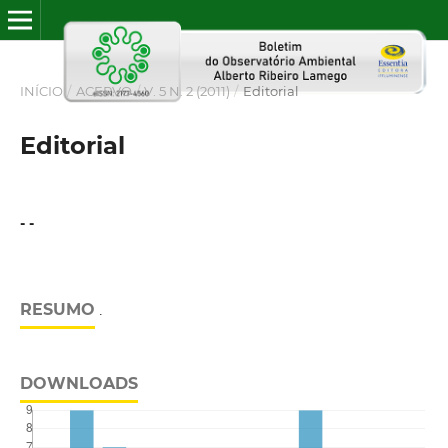
INÍCIO
/
ACERVO
/
V. 5 N. 2 (2011)
/
Editorial
Editorial
- -
RESUMO
.
DOWNLOADS