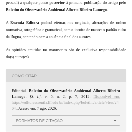
pessoal) a qualquer ponto
posterior
à primeira publicação do artigo pelo
Boletim do Observatório Ambiental Alberto Ribeiro Lamego
.
A
Essentia Editora
poderá efetuar, nos originais, alterações de ordem
normativa, ortográfica e gramatical, com o intuito de manter o padrão culto
da língua, contando com a anuência final dos autores.
As opiniões emitidas no manuscrito são de exclusiva responsabilidade
do(s) autor(es).
COMO CITAR
Editorial.
Boletim do Observatório Ambiental Alberto Ribeiro
Lamego
,
[S. l.]
, v. 5, n. 2, p. 7, 2012.
Disponível em:
https://editoraessentia.iff.edu.br/index.php/boletim/article/view/24
64.
. Acesso em: 7 ago. 2026.
FORMATOS DE CITAÇÃO