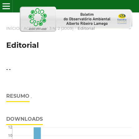
INÍCIO
/
ACERVO
/
V. 3 N. 2 (2009)
/
Editorial
Editorial
- -
RESUMO
.
DOWNLOADS