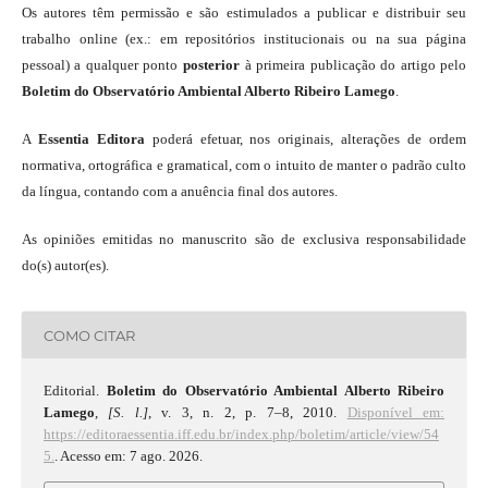
Os autores têm permissão e são estimulados a publicar e distribuir seu
trabalho online (ex.: em repositórios institucionais ou na sua página
pessoal) a qualquer ponto
posterior
à primeira publicação do artigo pelo
Boletim do Observatório Ambiental Alberto Ribeiro Lamego
.
A
Essentia Editora
poderá efetuar, nos originais, alterações de ordem
normativa, ortográfica e gramatical, com o intuito de manter o padrão culto
da língua, contando com a anuência final dos autores.
As opiniões emitidas no manuscrito são de exclusiva responsabilidade
do(s) autor(es).
COMO CITAR
Editorial.
Boletim do Observatório Ambiental Alberto Ribeiro
Lamego
,
[S. l.]
, v. 3, n. 2, p. 7–8, 2010.
Disponível em:
https://editoraessentia.iff.edu.br/index.php/boletim/article/view/54
5.
. Acesso em: 7 ago. 2026.