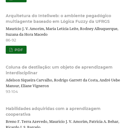
Arquitetura do Inteliweb: o ambiente pegadógico
multiagente baseado em Lógica Fuzzy da UFRGS
Maurício J. V. Amorim, Maria Letícia Leite, Rodney Albuquerque,
Suzana da Hora Macedo
86-92
PDF
Coluna de destilação: um objeto de aprendizagem
interdisciplinar
Adelson Siqueira Carvalho, Rodrigo Garrett da Costa, André Uebe
Mansur, Eliane Vigneron
93-104
Habilidades adquiridas com a aprendizagem
cooperativa
Breno F. Terra Azevedo, Mauricio J. V. Amorim, Patricia A. Behar,
Ricardo J. S. Barcelo