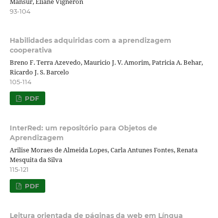
Mansur, Eliane Vigneron
93-104
Habilidades adquiridas com a aprendizagem
cooperativa
Breno F. Terra Azevedo, Mauricio J. V. Amorim, Patricia A. Behar,
Ricardo J. S. Barcelo
105-114
PDF
InterRed: um repositório para Objetos de
Aprendizagem
Arilise Moraes de Almeida Lopes, Carla Antunes Fontes, Renata
Mesquita da Silva
115-121
PDF
Leitura orientada de páginas da web em Língua