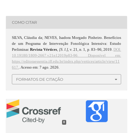
COMO CITAR
SILVA, Cláudia da; NEVES, Isadora Morgado Pinheiro. Benefícios
de um Programa de Intervenção Fonológica Intensiva: Estudo
Preliminar.
Revista Vértices
,
[S. l.]
, v. 21, n. 1, p. 83–96, 2019.
DOI:
10.19180/1809-2667.v21n12019p83-96.
Disponível em:
https://editoraessentia.iff.edu.br/index.php/vertices/article/view/11
617.
. Acesso em: 7 ago. 2026.
FORMATOS DE CITAÇÃO
0