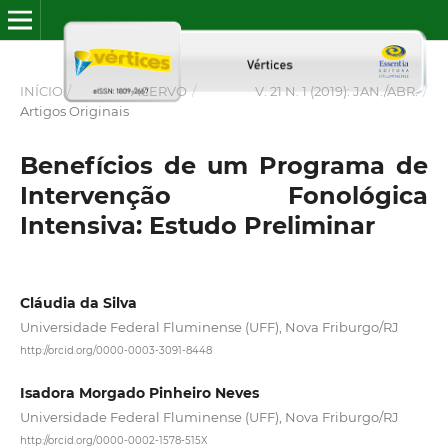
INÍCIO
/
ACERVO
/
V. 21 N. 1 (2019): JAN./ABR.
/
Artigos Originais
Benefícios de um Programa de
Intervenção Fonológica
Intensiva: Estudo Preliminar
Cláudia da Silva
Universidade Federal Fluminense (UFF), Nova Friburgo/RJ
http://orcid.org/0000-0003-3091-8448
Isadora Morgado Pinheiro Neves
Universidade Federal Fluminense (UFF), Nova Friburgo/RJ
http://orcid.org/0000-0002-1578-515X