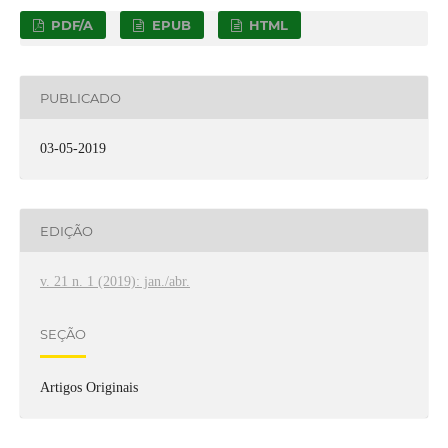
PDF/A
EPUB
HTML
PUBLICADO
03-05-2019
EDIÇÃO
v. 21 n. 1 (2019): jan./abr.
SEÇÃO
Artigos Originais