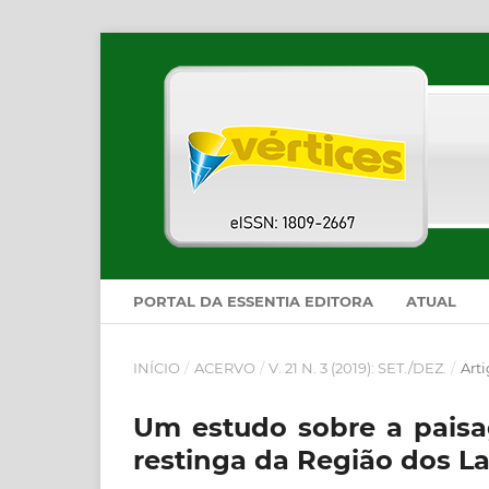
PORTAL DA ESSENTIA EDITORA
ATUAL
INÍCIO
/
ACERVO
/
V. 21 N. 3 (2019): SET./DEZ.
/
Arti
Um estudo sobre a paisa
restinga da Região dos L