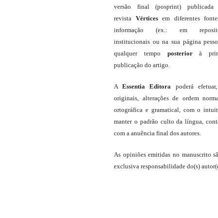
versão final (posprint) publicada
revista
Vértices
em diferentes font
informação (ex.: em repositó
institucionais ou na sua página pesso
qualquer tempo
posterior
à prim
publicação do artigo.
A
Essentia Editora
poderá efetuar
originais, alterações de ordem norma
ortográfica e gramatical, com o intui
manter o padrão culto da língua, con
com a anuência final dos autores.
As opiniões emitidas no manuscrito s
exclusiva responsabilidade do(s) autor(e