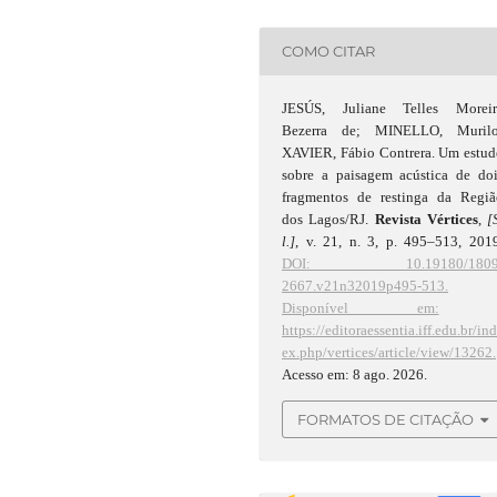
COMO CITAR
JESÚS, Juliane Telles Moreir
Bezerra de; MINELLO, Murilo
XAVIER, Fábio Contrera. Um estud
sobre a paisagem acústica de doi
fragmentos de restinga da Regiã
dos Lagos/RJ.
Revista Vértices
,
[
l.]
, v. 21, n. 3, p. 495–513, 201
DOI: 10.19180/1809
2667.v21n32019p495-513.
Disponível em:
https://editoraessentia.iff.edu.br/in
ex.php/vertices/article/view/13262.
Acesso em: 8 ago. 2026.
FORMATOS DE CITAÇÃO