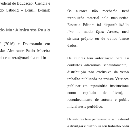
Federal de Educação, Ciência e
do Cabo/RJ – Brasil. E-mail:
Os autores não receberão nen
retribuição material pelo manuscrit
Essentia Editora irá disponibilizá-
 do Mar Almirante Paulo
line
no modo
Open Access
, med
sistema próprio ou de outros banc
J (2016) e Doutorando em
dados.
 Mar Almirante Paulo Moreira
bio.contrera@marinha.mil.br.
Os autores têm autorização para as
contratos adicionais separadamente,
distribuição não exclusiva da vers
trabalho publicada na revista
Vértices
publicar em repositório institucion
como capítulo de livro),
reconhecimento de autoria e publi
inicial neste periódico.
Os autores têm permissão e são estimu
a divulgar e distribuir seu trabalho onli