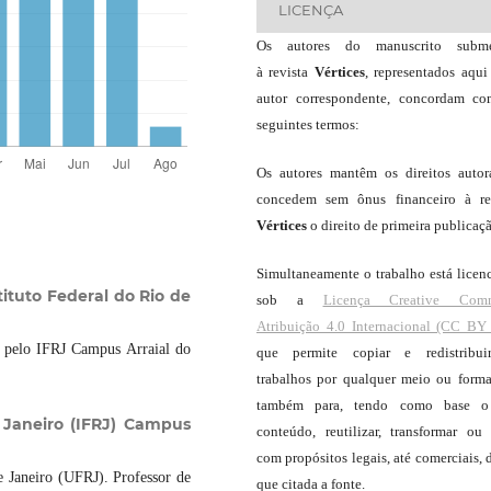
LICENÇA
Os autores do manuscrito subme
à revista
Vértices
, representados aqui
autor correspondente, concordam c
seguintes termos:
Os autores mantêm os direitos autor
concedem sem ônus financeiro à re
Vértices
o direito de primeira publicaç
Simultaneamente o trabalho está licen
tituto Federal do Rio de
sob a
Licença Creative Com
Atribuição 4.0 Internacional (CC BY 
s pelo IFRJ Campus Arraial do
que permite copiar e redistribui
trabalhos por qualquer meio ou forma
também para, tendo como base o
e Janeiro (IFRJ) Campus
conteúdo, reutilizar, transformar ou c
com propósitos legais, até comerciais, 
 Janeiro (UFRJ). Professor de
que citada a fonte.