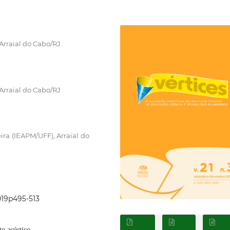
 Arraial do Cabo/RJ
 Arraial do Cabo/RJ
ira (IEAPM/UFF), Arraial do
019p495-513
o acústico