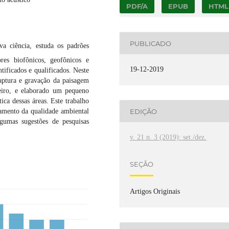
PDF/A
EPUB
HTML
PUBLICADO
a ciência, estuda os padrões
res biofônicos, geofônicos e
19-12-2019
ificados e qualificados. Neste
aptura e gravação da paisagem
neiro, e elaborado um pequeno
ica dessas áreas. Este trabalho
amento da qualidade ambiental
EDIÇÃO
gumas sugestões de pesquisas
v. 21 n. 3 (2019): set./dez.
SEÇÃO
Artigos Originais