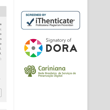
a
;
o
s
o
S.
9.
-
d
.