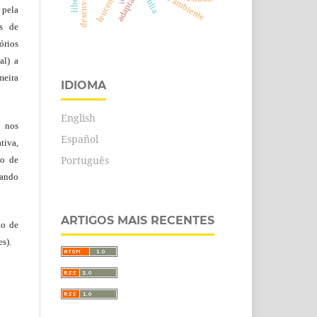
meio ambiente
leucemia
bíblia
 pela
es de
rios
al) a
eira
IDIOMA
English
, nos
Español
tiva,
Português
to de
tando
ARTIGOS MAIS RECENTES
ão de
s).