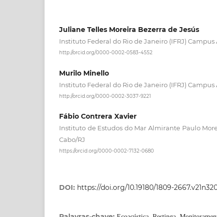
Juliane Telles Moreira Bezerra de Jesús
Instituto Federal do Rio de Janeiro (IFRJ) Campus
http://orcid.org/0000-0002-0583-4552
Murilo Minello
Instituto Federal do Rio de Janeiro (IFRJ) Campus
http://orcid.org/0000-0002-3037-9221
Fábio Contrera Xavier
Instituto de Estudos do Mar Almirante Paulo More
Cabo/RJ
https://orcid.org/0000-0002-7132-0680
DOI:
https://doi.org/10.19180/1809-2667.v21n32
Palavras-chave:
Ecoacústica, Restinga, Monitorament