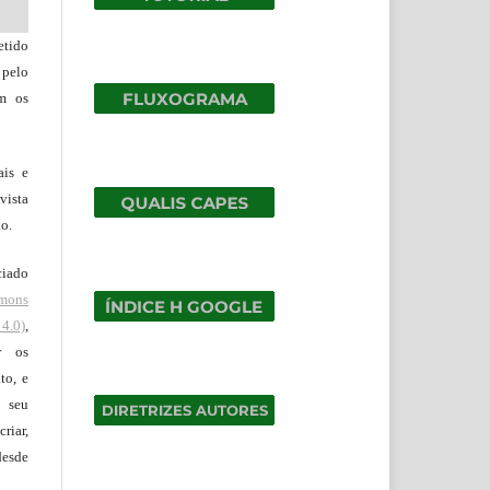
tido
 pelo
om os
ais e
vista
ão.
ciado
mons
4.0)
,
r os
to, e
 seu
riar,
desde