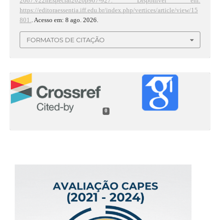
2667.v22nEspecial2020p907-927.
Disponível em:
https://editoraessentia.iff.edu.br/index.php/vertices/article/view/15
801.
. Acesso em: 8 ago. 2026.
FORMATOS DE CITAÇÃO
0