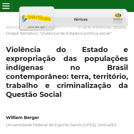
INÍCIO
/
ACERVO
/
V. 22 N. ESPECIAL (2020)
/
Dossiê Temático: "Violência de Estado e política social"
Violência do Estado e
expropriação das populações
indígenas no Brasil
contemporâneo: terra, território,
trabalho e criminalização da
Questão Social
William Berger
Universidade Federal do Espírito Santo (UFES), Vitória/ES