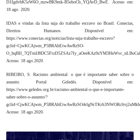
D1IgdvhK5zW6O_mzwBK9mk-B5ehoCb_YQAvD_BwE. Acesso em:
18 ago. 2020.
IDAS e vindas da lista suja do trabalho escravo no Brasil. Conectas,
Direitos Humanos. Disponível em:
https://www.conectas.org/noticias/lista-suja-trabalho-escravo?
gclid=CjwKCAjwm_P5BRAhEiwAwRzSO-
O_hqBII_7QTmIJ8DC5FrzD5ZSAz7Iy_aOeeKAz9zYM3HnWvc_nLBoC
Acesso: 18 ago.2020.
RIBEIRO, S. Racismo ambiental: o que é importante saber sobre o
assunto. Portal Geledés. Disponível em:
https://www.geledes.org.br/racismo-ambiental-o-que-e-importante-
saber-sobre-o-assunto/?
gclid=CjwKCAjwm_P5BRAhEiwAwRzSO4rlgNrTKrh3NWORcltvj2uM
Acesso: 18 ago.2020.