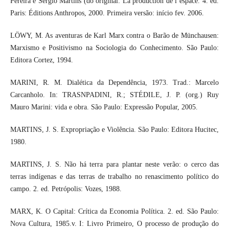
Pereira e Sérgio Martins (do original: La production de l’espace. 4. éd.
Paris: Éditions Anthropos, 2000. Primeira versão: início fev. 2006.
LÖWY, M. As aventuras de Karl Marx contra o Barão de Münchausen:
Marxismo e Positivismo na Sociologia do Conhecimento. São Paulo:
Editora Cortez, 1994.
MARINI, R. M. Dialética da Dependência, 1973. Trad.: Marcelo
Carcanholo. In: TRASNPADINI, R.; STÉDILE, J. P. (org.) Ruy
Mauro Marini: vida e obra. São Paulo: Expressão Popular, 2005.
MARTINS, J. S. Expropriação e Violência. São Paulo: Editora Hucitec,
1980.
MARTINS, J. S. Não há terra para plantar neste verão: o cerco das
terras indígenas e das terras de trabalho no renascimento político do
campo. 2. ed. Petrópolis: Vozes, 1988.
MARX, K. O Capital: Crítica da Economia Política. 2. ed. São Paulo:
Nova Cultura, 1985.v. I: Livro Primeiro, O processo de produção do