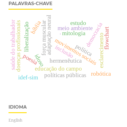
PALAVRAS-CHAVE
adaptação neural
bíblia
saúde do trabalhador
estudo
doenças profissionais
força muscular
democracia
liberalização
meio ambiente
flowchart
.
mitologia
esclarecimento
movimentos sociais
política
inclusão
poesia
idoso
hermenêutica
educação do campo
robótica
políticas públicas
idef-sim
IDIOMA
English