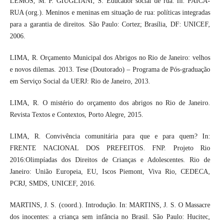
LEMOS, M. P. GIUGLIANI, S. Educador social de rua. In: PAICA-
RUA (org.). Meninos e meninas em situação de rua: políticas integradas
para a garantia de direitos. São Paulo: Cortez; Brasília, DF: UNICEF,
2006.
LIMA, R. Orçamento Municipal dos Abrigos no Rio de Janeiro: velhos
e novos dilemas. 2013. Tese (Doutorado) – Programa de Pós-graduação
em Serviço Social da UERJ: Rio de Janeiro, 2013.
LIMA, R. O mistério do orçamento dos abrigos no Rio de Janeiro.
Revista Textos e Contextos, Porto Alegre, 2015.
LIMA, R. Convivência comunitária para que e para quem? In:
FRENTE NACIONAL DOS PREFEITOS. FNP. Projeto Rio
2016:Olimpíadas dos Direitos de Crianças e Adolescentes. Rio de
Janeiro: União Europeia, EU, Iscos Piemont, Viva Rio, CEDECA,
PCRJ, SMDS, UNICEF, 2016.
MARTINS, J. S. (coord.). Introdução. In: MARTINS, J. S. O Massacre
dos inocentes: a criança sem infância no Brasil. São Paulo: Hucitec,