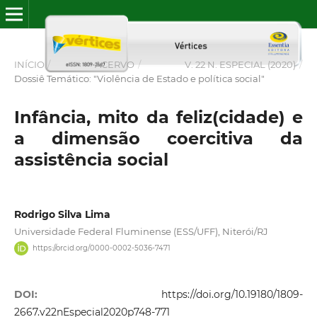
INÍCIO
/
ACERVO
/
V. 22 N. ESPECIAL (2020)
/
Dossiê Temático: "Violência de Estado e política social"
Infância, mito da feliz(cidade) e
a dimensão coercitiva da
assistência social
Rodrigo Silva Lima
Universidade Federal Fluminense (ESS/UFF), Niterói/RJ
https://orcid.org/0000-0002-5036-7471
DOI:
https://doi.org/10.19180/1809-
2667.v22nEspecial2020p748-771