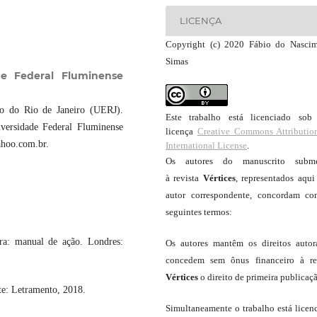
LICENÇA
Copyright (c) 2020 Fábio do Nasci
Simas
de Federal Fluminense
do do Rio de Janeiro (UERJ).
Este trabalho está licenciado so
versidade Federal Fluminense
licença
Creative Commons Attributio
ahoo.com.br.
International License
.
Os autores do manuscrito subme
à revista
Vértices
, representados aqui
autor correspondente, concordam c
seguintes termos:
: manual de ação. Londres:
Os autores mantêm os direitos autor
concedem sem ônus financeiro à re
Vértices
o direito de primeira publicaç
e: Letramento, 2018.
Simultaneamente o trabalho está licen