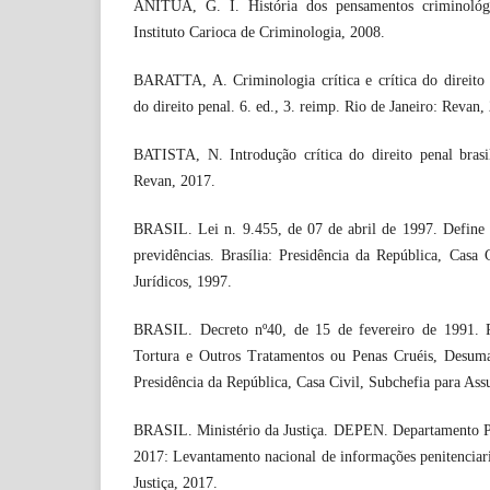
ANITUA, G. I. História dos pensamentos criminológi
Instituto Carioca de Criminologia, 2008.
BARATTA, A. Criminologia crítica e crítica do direito 
do direito penal. 6. ed., 3. reimp. Rio de Janeiro: Revan,
BATISTA, N. Introdução crítica do direito penal brasil
Revan, 2017.
BRASIL. Lei n. 9.455, de 07 de abril de 1997. Define o
previdências. Brasília: Presidência da República, Casa 
Jurídicos, 1997.
BRASIL. Decreto nº40, de 15 de fevereiro de 1991. 
Tortura e Outros Tratamentos ou Penas Cruéis, Desuma
Presidência da República, Casa Civil, Subchefia para Assu
BRASIL. Ministério da Justiça. DEPEN. Departamento Pe
2017: Levantamento nacional de informações penitenciaria
Justiça, 2017.