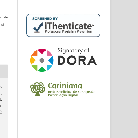
ão de
s).
A
:
l.
n.
:
d