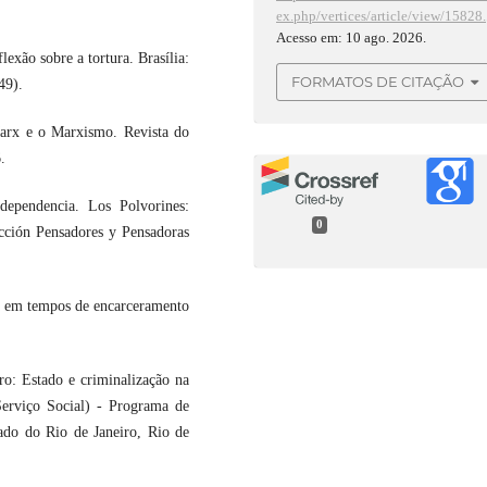
ex.php/vertices/article/view/15828.
Acesso em: 10 ago. 2026.
xão sobre a tortura. Brasília:
FORMATOS DE CITAÇÃO
49).
Marx e o Marxismo. Revista do
.
ependencia. Los Polvorines:
0
cción Pensadores y Pensadoras
 tempos de encarceramento
ro: Estado e criminalização na
Serviço Social) - Programa de
ado do Rio de Janeiro, Rio de