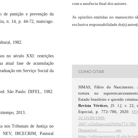
com a anuência final dos autores.
o de punição e prevenção da
As opiniões emitidas no manuscrito s
lia, n. 14, p. 44-72, maio/ago.
exclusiva responsabilidade do(s) autor(e
tural, 1982.
s no século XXI: restrições
 na atual fase de acumulação
Graduação em Serviço Social da
COMO CITAR
SIMAS, Fábio do Nascimento. 
 ed. São Paulo: DIFEL, 1982.
tortura no superencarceramento
Estado brasileiro e questão crimina
Revista Vértices
,
[S. l.]
, v. 22, 
Especial, p. 772–786, 2020.
DOI
oitempo, 2013.
10.19180/1809-
2667.v22nEspecial2020p772-786.
ia nos Tribunais de Justiça no
Disponível em:
, NEV, IBCECRIM, Pastoral
https://editoraessentia.iff.edu.br/in