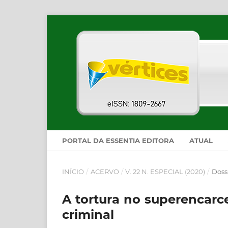
PORTAL DA ESSENTIA EDITORA
ATUAL
INÍCIO
/
ACERVO
/
V. 22 N. ESPECIAL (2020)
/
Dossi
A tortura no superencarc
criminal