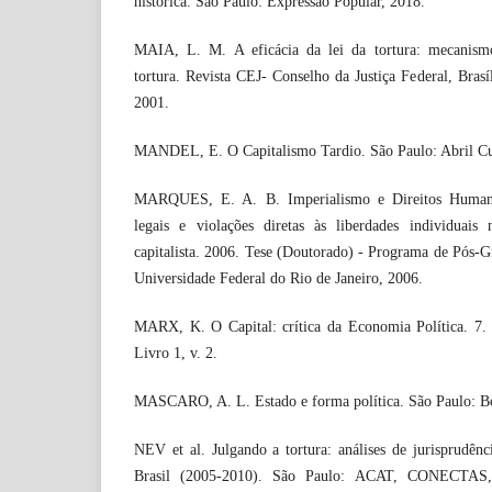
histórica. São Paulo: Expressão Popular, 2018.
MAIA, L. M. A eficácia da lei da tortura: mecanism
tortura. Revista CEJ- Conselho da Justiça Federal, Brasí
2001.
MANDEL, E. O Capitalismo Tardio. São Paulo: Abril Cul
MARQUES, E. A. B. Imperialismo e Direitos Humano
legais e violações diretas às liberdades individuais
capitalista. 2006. Tese (Doutorado) - Programa de Pós-
Universidade Federal do Rio de Janeiro, 2006.
MARX, K. O Capital: crítica da Economia Política. 7.
Livro 1, v. 2.
MASCARO, A. L. Estado e forma política. São Paulo: B
NEV et al. Julgando a tortura: análises de jurisprudênc
Brasil (2005-2010). São Paulo: ACAT, CONECTAS