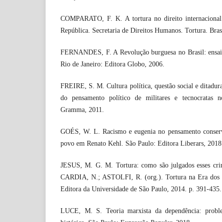
COMPARATO, F. K. A tortura no direito internacional
República. Secretaria de Direitos Humanos. Tortura. Bra
FERNANDES, F. A Revolução burguesa no Brasil: ensaio 
Rio de Janeiro: Editora Globo, 2006.
FREIRE, S. M. Cultura política, questão social e ditadura
do pensamento político de militares e tecnocratas 
Gramma, 2011.
GOÉS, W. L. Racismo e eugenia no pensamento conserva
povo em Renato Kehl. São Paulo: Editora Liberars, 2018
JESUS, M. G. M. Tortura: como são julgados esses crim
CARDIA, N.; ASTOLFI, R. (org.). Tortura na Era dos 
Editora da Universidade de São Paulo, 2014. p. 391-435.
LUCE, M. S. Teoria marxista da dependência: proble