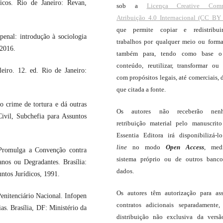
cos. Rio de Janeiro: Revan,
sob a
Licença Creative Com
Atribuição 4.0 Internacional (CC BY 
que permite copiar e redistribui
penal: introdução à sociologia
trabalhos por qualquer meio ou forma
 2016.
também para, tendo como base o
conteúdo, reutilizar, transformar ou c
eiro. 12. ed. Rio de Janeiro:
com propósitos legais, até comerciais, 
que citada a fonte.
 crime de tortura e dá outras
Os autores não receberão nen
Civil, Subchefia para Assuntos
retribuição material pelo manuscrit
Essentia Editora irá disponibilizá-
line
no modo
Open Access
, med
Promulga a Convenção contra
sistema próprio ou de outros banc
nos ou Degradantes. Brasília:
dados.
ntos Jurídicos, 1991.
Os autores têm autorização para as
nitenciário Nacional. Infopen
contratos adicionais separadamente,
s. Brasília, DF: Ministério da
distribuição não exclusiva da vers