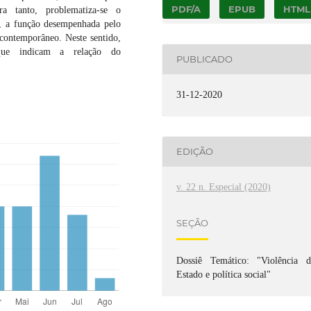
PDF/A
EPUB
HTML
ra tanto, problematiza-se o
s, a função desempenhada pelo
 contemporâneo. Neste sentido,
s que indicam a relação do
PUBLICADO
31-12-2020
EDIÇÃO
v. 22 n. Especial (2020)
SEÇÃO
Dossiê Temático: "Violência d
Estado e política social"