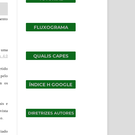
mento
b uma
n 4.0
tido
 pelo
om os
ais e
vista
ão.
ciado