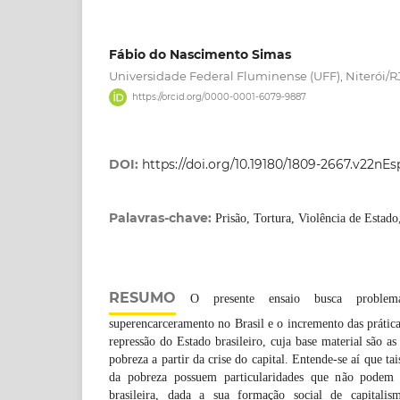
Fábio do Nascimento Simas
Universidade Federal Fluminense (UFF), Niterói/R
https://orcid.org/0000-0001-6079-9887
DOI:
https://doi.org/10.19180/1809-2667.v22nE
Palavras-chave:
Prisão, Tortura, Violência de Estado
RESUMO
O presente ensaio busca problema
superencarceramento no Brasil e o incremento das prática
repressão do Estado brasileiro, cuja base material são as
pobreza a partir da crise do capital. Entende-se aí que ta
da pobreza possuem particularidades que não podem 
brasileira, dada a sua formação social de capitali