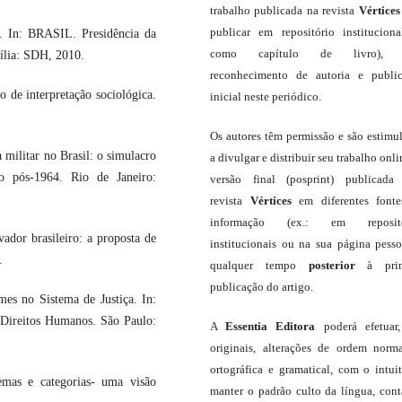
trabalho publicada na revista
Vértices
publicar em repositório institucion
. In: BRASIL. Presidência da
como capítulo de livro),
sília: SDH, 2010.
reconhecimento de autoria e publi
de interpretação sociológica.
inicial neste periódico.
Os autores têm permissão e são estimu
 militar no Brasil: o simulacro
a divulgar e distribuir seu trabalho onli
no pós-1964. Rio de Janeiro:
versão final (posprint) publicada
revista
Vértices
em diferentes font
informação (ex.: em repositó
dor brasileiro: a proposta de
institucionais ou na sua página pesso
.
qualquer tempo
posterior
à prim
publicação do artigo.
es no Sistema de Justiça. In:
Direitos Humanos. São Paulo:
A
Essentia Editora
poderá efetuar
originais, alterações de ordem norma
ortográfica e gramatical, com o intui
mas e categorias- uma visão
manter o padrão culto da língua, con