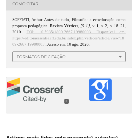
COMO CITAR
SOFFIATI, Arthur. Antes de tudo, Filosofia: a ecoeducação como
proposta pedagógica.
Revista Vértices
,
[S. l.]
, v. 1, n. 2, p. 18–21,
2010.
DOI: 10.5935/1809-2667.19980003.
Disponível em:
https://editoraessentia.iff.edu.br/index.php/vertices/article/view/18
09-2667.19980003.
. Acesso em: 10 ago. 2026.
FORMATOS DE CITAÇÃO
0
Artigos mais lidos pelo mesmo(s) autor(es)