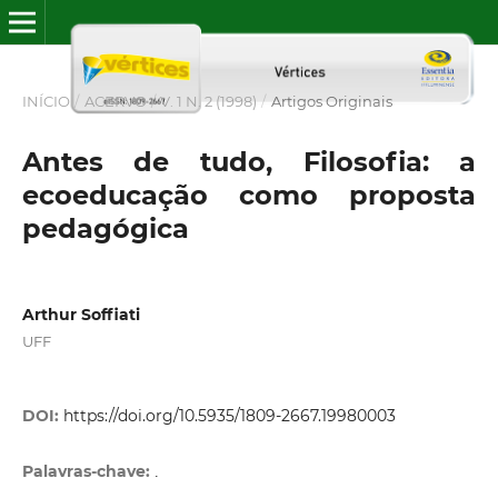
INÍCIO
/
ACERVO
/
V. 1 N. 2 (1998)
/
Artigos Originais
Antes de tudo, Filosofia: a
ecoeducação como proposta
pedagógica
Arthur Soffiati
UFF
DOI:
https://doi.org/10.5935/1809-2667.19980003
Palavras-chave:
.