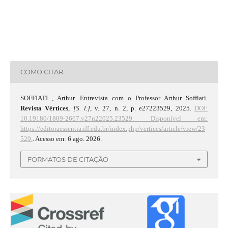
COMO CITAR
SOFFIATI , Arthur. Entrevista com o Professor Arthur Soffiati.
Revista Vértices
,
[S. l.]
, v. 27, n. 2, p. e27223529, 2025.
DOI:
10.19180/1809-2667.v27n22025.23529.
Disponível em:
https://editoraessentia.iff.edu.br/index.php/vertices/article/view/23
529.
. Acesso em: 6 ago. 2026.
FORMATOS DE CITAÇÃO