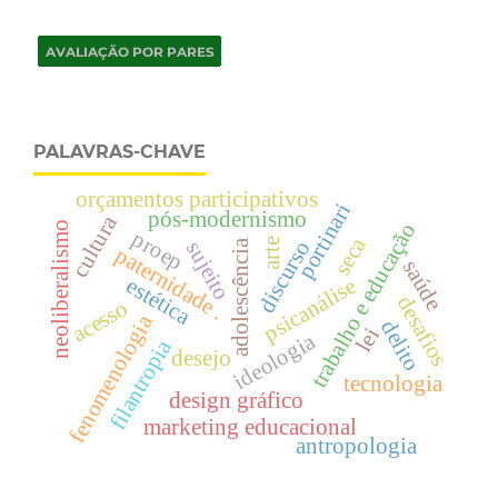
PALAVRAS-CHAVE
orçamentos participativos
portinari
pós-modernismo
cultura
trabalho e educação
neoliberalismo
proep
seca
arte
discurso
adolescência
sujeito
paternidade
saúde
estética
psicanálise
desafios
acesso
.
fenomenologia
delito
lei
ideologia
filantropia
desejo
tecnologia
design gráfico
marketing educacional
antropologia