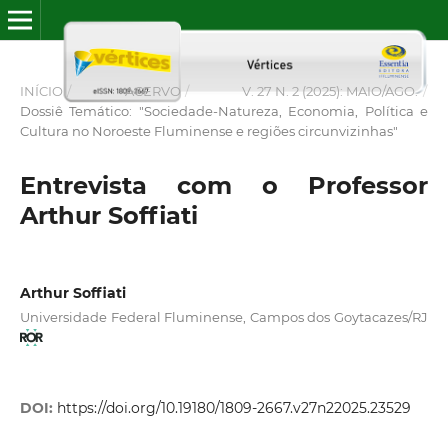
INÍCIO
/
ACERVO
/
V. 27 N. 2 (2025): MAIO/AGO.
/
Dossiê Temático: "Sociedade-Natureza, Economia, Política e
Cultura no Noroeste Fluminense e regiões circunvizinhas"
Entrevista com o Professor
Arthur Soffiati
Arthur Soffiati
Universidade Federal Fluminense, Campos dos Goytacazes/RJ
DOI:
https://doi.org/10.19180/1809-2667.v27n22025.23529