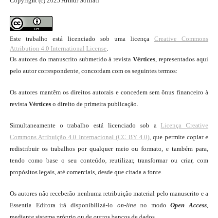
Copyright (c) 2025 Arthur Soffiati
Este trabalho está licenciado sob uma licença
Creative Commons
Attribution 4.0 International License
.
Os autores do manuscrito submetido à revista
Vértices
, representados aqui
pelo autor correspondente, concordam com os seguintes termos:
Os autores mantêm os direitos autorais e concedem sem ônus financeiro à
revista
Vértices
o direito de primeira publicação.
Simultaneamente o trabalho está licenciado sob a
Licença Creative
Commons Atribuição 4.0 Internacional (CC BY 4.0)
, que permite copiar e
redistribuir os trabalhos por qualquer meio ou formato, e também para,
tendo como base o seu conteúdo, reutilizar, transformar ou criar, com
propósitos legais, até comerciais, desde que citada a fonte.
Os autores não receberão nenhuma retribuição material pelo manuscrito e a
Essentia Editora irá disponibilizá-lo
on-line
no modo
Open Access
,
mediante sistema próprio ou de outros bancos de dados.