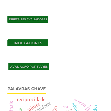
PALAVRAS-CHAVE
acesso
reciprocidade
paternidade
cultura
delito
seca