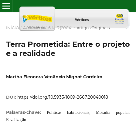
INÍCIO
/
ACERVO
/
V. 6 N. 3 (2004)
/
Artigos Originais
Terra Prometida: Entre o projeto
e a realidade
Martha Eleonora Venâncio Mignot Cordeiro
DOI:
https://doi.org/10.5935/1809-2667.20040018
Palavras-chave:
Políticas habitacionais, Moradia popular,
Favelização