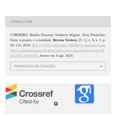
COMO CITAR
CORDEIRO, Martha Eleonora Venâncio Mignot. Terra Prometida:
Entre o projeto e a realidade.
Revista Vértices
,
[S. l.]
, v. 6, n. 3, p.
93–132, 2010.
DOI: 10.5935/1809-2667.20040018.
Disponível em:
https://editoraessentia.iff.edu.br/index.php/vertices/article/view/18
09-2667.20040018.
. Acesso em: 6 ago. 2026.
FORMATOS DE CITAÇÃO
0