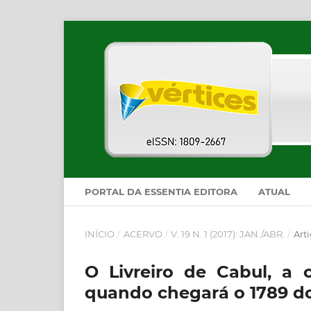
PORTAL DA ESSENTIA EDITORA
ATUAL
INÍCIO
/
ACERVO
/
V. 19 N. 1 (2017): JAN./ABR.
/
Art
O Livreiro de Cabul, a 
quando chegará o 1789 do