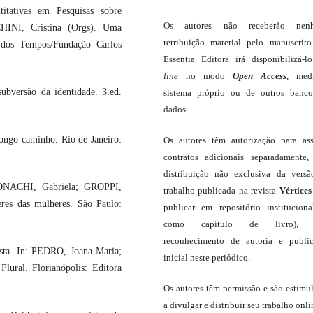
tativas em Pesquisas sobre
Os autores não receberão nen
HINI, Cristina (Orgs). Uma
retribuição material pelo manuscrit
 dos Tempos/Fundação Carlos
Essentia Editora irá disponibilizá-
line
no modo
Open Access
, med
bversão da identidade. 3.ed.
sistema próprio ou de outros banc
dados.
ngo caminho. Rio de Janeiro:
Os autores têm autorização para as
contratos adicionais separadamente,
distribuição não exclusiva da vers
BONACHI, Gabriela; GROPPI,
trabalho publicada na revista
Vértices
eres das mulheres. São Paulo:
publicar em repositório institucion
como capítulo de livro),
reconhecimento de autoria e publi
sta. In: PEDRO, Joana Maria;
inicial neste periódico.
lural. Florianópolis: Editora
Os autores têm permissão e são estimu
a divulgar e distribuir seu trabalho onli