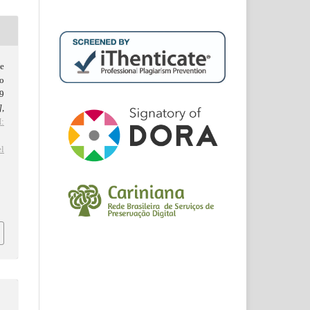
de
o
89
]
,
:
l
d