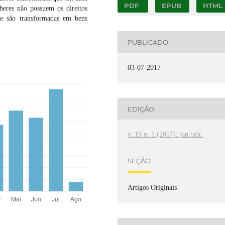
PDF
EPUB
HTML
heres não possuem os direitos
- e são transformadas em bens
PUBLICADO
03-07-2017
EDIÇÃO
v. 19 n. 1 (2017): jan./abr.
SEÇÃO
Artigos Originais