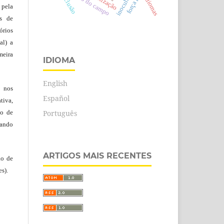
educação do campo
inoculação
inclusão
idiomas
 pela
es de
rios
al) a
eira
IDIOMA
English
, nos
Español
tiva,
Português
to de
tando
ARTIGOS MAIS RECENTES
ão de
s).