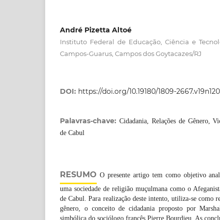
André Pizetta Altoé
Instituto Federal de Educação, Ciência e Tec
Campos-Guarus, Campos dos Goytacazes/RJ
DOI:
https://doi.org/10.19180/1809-2667.v19n12
Palavras-chave:
Cidadania, Relações de Gênero, Vi
de Cabul
RESUMO
O presente artigo tem como objetivo anal
uma sociedade de religião muçulmana como o Afeganistã
de Cabul. Para realização deste intento, utiliza-se como r
gênero, o conceito de cidadania proposto por Marshal
simbólica do sociólogo francês Pierre Bourdieu. As con