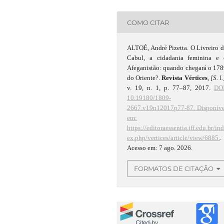
COMO CITAR
ALTOÉ, André Pizetta. O Livreiro 
Cabul, a cidadania feminina e 
Afeganistão: quando chegará o 17
do Oriente?.
Revista Vértices
,
[S. l.
v. 19, n. 1, p. 77–87, 2017.
DOI
10.19180/1809-
2667.v19n12017p77-87.
Disponíve
em:
https://editoraessentia.iff.edu.br/in
ex.php/vertices/article/view/6885.
.
Acesso em: 7 ago. 2026.
FORMATOS DE CITAÇÃO