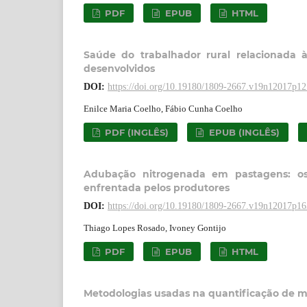
PDF
EPUB
HTML
Saúde do trabalhador rural relacionada 
desenvolvidos
DOI:
https://doi.org/10.19180/1809-2667.v19n12017p1
Enilce Maria Coelho, Fábio Cunha Coelho
PDF (INGLÊS)
EPUB (INGLÊS)
Adubação nitrogenada em pastagens: os 
enfrentada pelos produtores
DOI:
https://doi.org/10.19180/1809-2667.v19n12017p1
Thiago Lopes Rosado, Ivoney Gontijo
PDF
EPUB
HTML
Metodologias usadas na quantificação de m