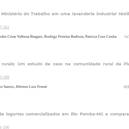
inistério do Trabalho em uma lavanderia industrial têxti
47-161
dro César Valbusa Bragato, Rodrigo Ferreira Barbosa, Patricia Cruz Cunha
14
s rurais: Um estudo de caso na comunidade rural da Pl
83-189
s Santos, Jéferson Luiz Ferrari
183
ca de iogurtes comercializados em Rio Pomba-MG e compar
91-200