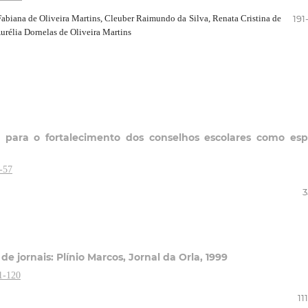
 Fabiana de Oliveira Martins, Cleuber Raimundo da Silva, Renata Cristina de
191
urélia Dornelas de Oliveira Martins
l para o fortalecimento dos conselhos escolares como es
-57
3
de jornais: Plínio Marcos, Jornal da Orla, 1999
1-120
11