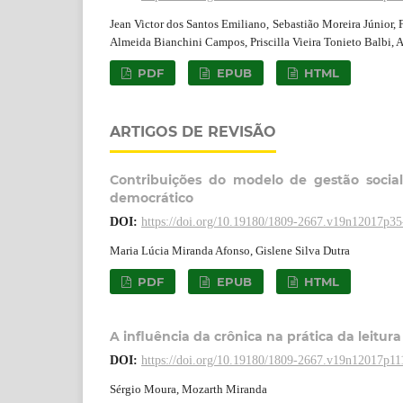
Jean Victor dos Santos Emiliano, Sebastião Moreira Júnior,
Almeida Bianchini Campos, Priscilla Vieira Tonieto Balbi, A
PDF
EPUB
HTML
ARTIGOS DE REVISÃO
Contribuições do modelo de gestão socia
democrático
DOI:
https://doi.org/10.19180/1809-2667.v19n12017p35
Maria Lúcia Miranda Afonso, Gislene Silva Dutra
PDF
EPUB
HTML
A influência da crônica na prática da leitura 
DOI:
https://doi.org/10.19180/1809-2667.v19n12017p11
Sérgio Moura, Mozarth Miranda