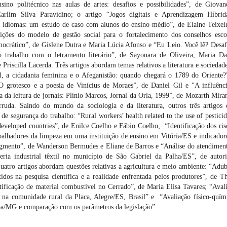
sino politécnico nas aulas de artes: desafios e possibilidades”, de Giova
arlim Silva Paravidino; o artigo “Jogos digitais e Aprendizagem Híbri
 idiomas: um estudo de caso com alunos do ensino médio”, de Elaine Teixei
uições do modelo de gestão social para o fortalecimento dos conselhos esco
crático”, de Gislene Dutra e Maria Lúcia Afonso e “Eu Leio. Você lê? Desaf
no trabalho com o letramento literário”, de Sayonara de Oliveira, Maria Da
Priscilla Lacerda. Três artigos abordam temas relativos a literatura e sociedad
l, a cidadania feminina e o Afeganistão: quando chegará o 1789 do Oriente?
 grotesco e a poesia de Vinícius de Moraes”, de Daniel Gil e "A influênc
ca da leitura de jornais: Plínio Marcos, Jornal da Orla, 1999”, de Mozarth Mira
ruda. Saindo do mundo da sociologia e da literatura, outros três artigos 
 de segurança do trabalho: “Rural workers’ health related to the use of pesticid
eveloped countries”, de Enilce Coelho e Fábio Coelho; “Identificação dos ris
abalhadores da limpeza em uma instituição de ensino em Vitória/ES e indicador
egmento”, de Wanderson Bermudes e Eliane de Barros e “Análise do atendimen
ia industrial têxtil no município de São Gabriel da Palha/ES”, de autor
atro artigos abordam questões relativas a agricultura e meio ambiente: “Adu
idos na pesquisa científica e a realidade enfrentada pelos produtores”, de T
ificação de material combustível no Cerrado”, de Maria Elisa Tavares; “Aval
o na comunidade rural da Placa, Alegre/ES, Brasil” e “Avaliação físico-quím
ba/MG e comparação com os parâmetros da legislação”.