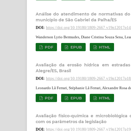
Análise do atendimento de normativas do M
município de São Gabriel da Palha/ES
DOI:
https://doi.org/10.19180/1809-2667.v19n12017p1
Wanderson Lyrio Bermudes, Diane Cristina Souza Sena, Lean
PDF
EPUB
HTML
Avaliação da erosão hídrica em estrada
Alegre/ES, Brasil
DOI:
https://doi.org/10.19180/1809-2667.v19n12017p1
Leonardo Lã Ferrari, Stéphanie Lã Ferrari, Alexandre Rosa do
PDF
EPUB
HTML
Avaliação físico-química e microbiológi
com os parâmetros da legislação
DOI:
https://doi.org/10.19180/1809-2667.v19n12017p1