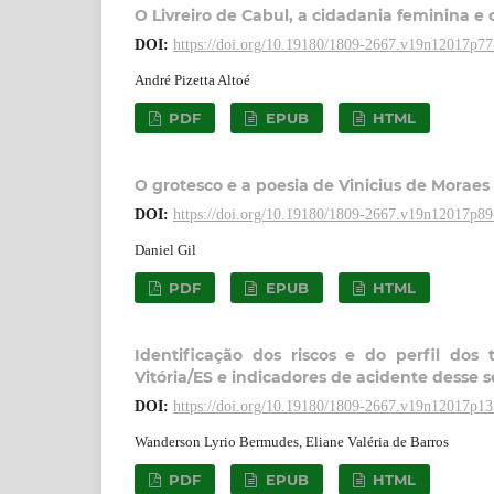
O Livreiro de Cabul, a cidadania feminina e
DOI:
https://doi.org/10.19180/1809-2667.v19n12017p77
André Pizetta Altoé
PDF
EPUB
HTML
O grotesco e a poesia de Vinicius de Moraes
DOI:
https://doi.org/10.19180/1809-2667.v19n12017p8
Daniel Gil
PDF
EPUB
HTML
Identificação dos riscos e do perfil do
Vitória/ES e indicadores de acidente desse
DOI:
https://doi.org/10.19180/1809-2667.v19n12017p1
Wanderson Lyrio Bermudes, Eliane Valéria de Barros
PDF
EPUB
HTML