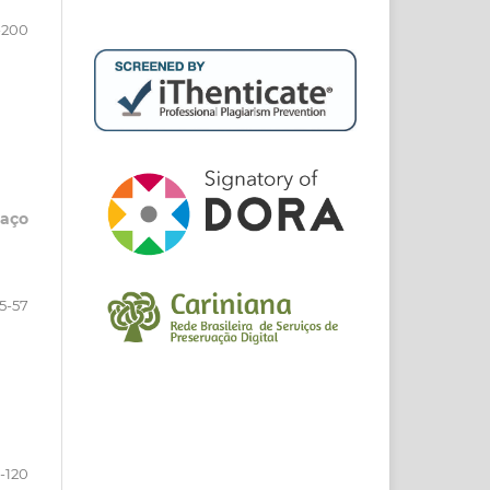
-200
paço
5-57
1-120