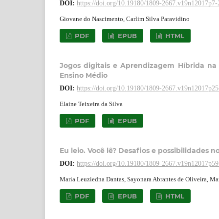
DOI:
https://doi.org/10.19180/1809-2667.v19n12017p7-
Giovane do Nascimento, Carlim Silva Paravidino
PDF
EPUB
HTML
Jogos digitais e Aprendizagem Híbrida n
Ensino Médio
DOI:
https://doi.org/10.19180/1809-2667.v19n12017p25
Elaine Teixeira da Silva
PDF
EPUB
Eu leio. Você lê? Desafios e possibilidades n
DOI:
https://doi.org/10.19180/1809-2667.v19n12017p59
Maria Leuziedna Dantas, Sayonara Abrantes de Oliveira, Mar
PDF
EPUB
HTML