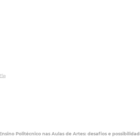
25p
nsino Politécnico nas Aulas de Artes: desafios e possibilida