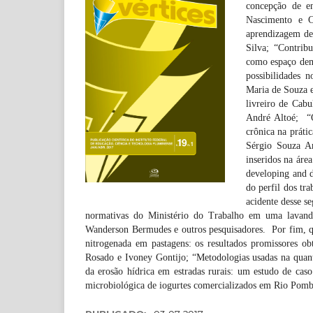
concepção de en
Nascimento e C
aprendizagem de
Silva; “Contrib
como espaço demo
possibilidades 
Maria de Souza e 
livreiro de Cabu
André Altoé; “O
crônica na práti
Sérgio Souza Ar
inseridos na área
developing and d
do perfil dos tr
acidente desse s
normativas do Ministério do Trabalho em uma lavander
Wanderson Bermudes e outros pesquisadores. Por fim, qu
nitrogenada em pastagens: os resultados promissores obt
Rosado e Ivoney Gontijo; “Metodologias usadas na quant
da erosão hídrica em estradas rurais: um estudo de cas
microbiológica de iogurtes comercializados em Rio Pom