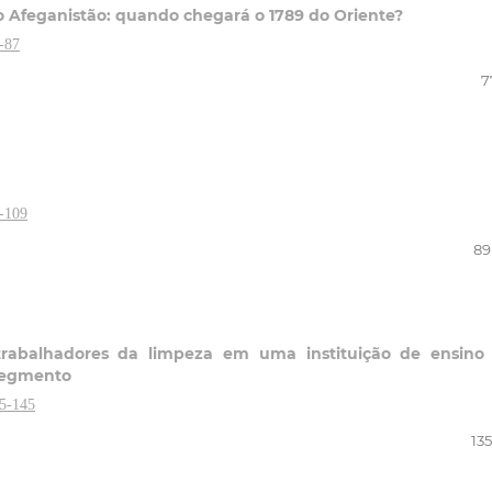
 o Afeganistão: quando chegará o 1789 do Oriente?
-87
7
9-109
89
s trabalhadores da limpeza em uma instituição de ensin
 segmento
35-145
13