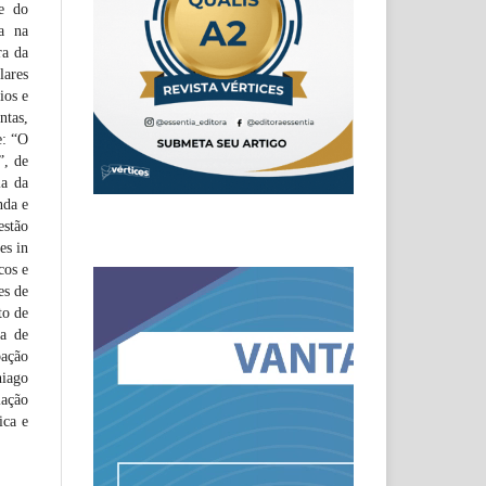
ne do
da na
ra da
lares
ios e
ntas,
e: “O
”, de
ia da
nda e
estão
es in
cos e
es de
to de
ia de
bação
hiago
iação
ica e