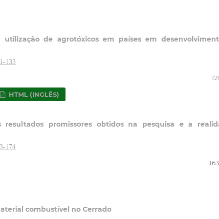
à utilização de agrotóxicos em países em desenvolvimen
21-133
12
HTML (INGLÊS)
resultados promissores obtidos na pesquisa e a reali
63-174
163
aterial combustível no Cerrado