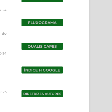
7-24
s do
5-34
9-75