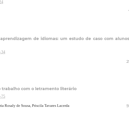
24
a aprendizagem de idiomas: um estudo de caso com aluno
-34
2
o trabalho com o letramento literário
-75
ia Rosaly de Sousa, Priscila Tavares Lacerda
5