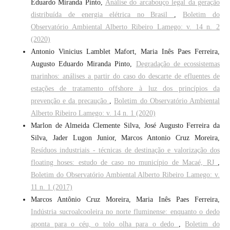
Eduardo Miranda Pinto,
Análise do arcabouço legal da geração
distribuída de energia elétrica no Brasil
,
Boletim do
Observatório Ambiental Alberto Ribeiro Lamego: v. 14 n. 2
(2020)
Antonio Vinicius Lamblet Mafort, Maria Inês Paes Ferreira,
Augusto Eduardo Miranda Pinto,
Degradação de ecossistemas
marinhos: análises a partir do caso do descarte de efluentes de
estações de tratamento offshore à luz dos princípios da
prevenção e da precaução
,
Boletim do Observatório Ambiental
Alberto Ribeiro Lamego: v. 14 n. 1 (2020)
Marlon de Almeida Clemente Silva, José Augusto Ferreira da
Silva, Jader Lugon Junior, Marcos Antonio Cruz Moreira,
Resíduos industriais - técnicas de destinação e valorização dos
floating hoses: estudo de caso no município de Macaé, RJ
,
Boletim do Observatório Ambiental Alberto Ribeiro Lamego: v.
11 n. 1 (2017)
Marcos Antônio Cruz Moreira, Maria Inês Paes Ferreira,
Indústria sucroalcooleira no norte fluminense: enquanto o dedo
aponta para o céu, o tolo olha para o dedo
,
Boletim do