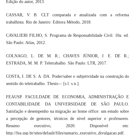
Edição do autor, 2013.
CASSAR, V. B. CLT comparada e atualizada com a reforma
trabalhista. Rio de Janeiro: Editora Método, 2018.
CAVALIERI FILHO, S. Programa de Responsabilidade Civil. 10a. ed.
São Paulo: Atlas, 2012.
COLNAGO, L. DE M. R.; CHAVES JÚNIOR, J. E. DE R.;
ESTRADA, M. M. P. Teletrabalho. São Paulo: LTR, 2017.
COSTA, I. DE S. A. DA. Poder/saber e subjetividade na construção do
sentido do teletrabalho. Thesis— [s.l: s.n.].
FEAUSP. FACULDADE DE ECONOMIA, ADMINISTRAÇÃO E
CONTABILIDADE DA UNIVERSIDADE DE SÃO PAULO.
Satisfação e desempenho na migração ao home office: um estudo sobre
a percepção de gestores, técnicos de nível superior e professores.
Resumo executivo, 2020. Disponível em:
http://fea.usp.br/sites/default/files/sumario_executivo_divulgacao.pdf.