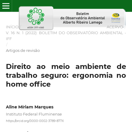
INÍCIO
/
ACERVO
/
V. 16 N. 1 (2022): BOLETIM DO OBSERVATÓRIO AMBIENTAL -
IFF
/
Artigos de revisão
Direito ao meio ambiente de
trabalho seguro: ergonomia no
home office
Aline Míriam Marques
Instituto Federal Fluminense
https://orcid.org/0000-0002-3789-877X