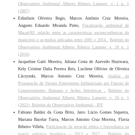
Observatório Ambiental Alberto Ribeiro Lamego: v. 1 n. 1
(2007)
Edinilson Oliveira Regis, Marcos Antônio Cruz Moreira,
Augusto Eduardo Miranda Pinto,
Fiscalização ambiental de
Macaé/RJ: relação entre as características socioeconômicas do
município e as multas aplicadas entre 2005 e 2014
,
Boletim do
Observatório Ambiental Alberto Ribeiro Lamego: v. 10 n. 1
(2016)
Jacqueline Gatti Moreira, Juliana Costa de Azevedo Huziwara,
Kely Cristine Dalia Pereira Reis, Lucilene Ollivier de Oliveira
Lãczynski, Marcos Antonio Cruz Moreira,
Análise da
Propagação de Viroses Emergentes Influenciada por Fatores de
Comportamento Humano e Ações Antrópicas
,
Boletim do
Observatório Ambiental Alberto Ribeiro Lamego: v. 16 n. 1
(2022): Boletim do Observatório Ambiental - IFF
Fabiano Baldez da Costa Brito, Jairo Lúcio Gomes Siqueira,
Mariana Bacelar Turra, Marcos Antonio Cruz Moreira, Flavia
Ribeiro Villela,
Participação da geração eólica e fotovoltaica na
matriz enérgica brasileira – 2013 a 2017
,
Boletim do