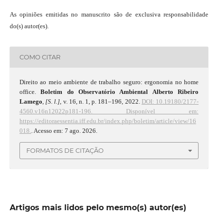
As opiniões emitidas no manuscrito são de exclusiva responsabilidade
do(s) autor(es).
COMO CITAR
Direito ao meio ambiente de trabalho seguro: ergonomia no home
office.
Boletim do Observatório Ambiental Alberto Ribeiro
Lamego
,
[S. l.]
, v. 16, n. 1, p. 181–196, 2022.
DOI: 10.19180/2177-
4560.v16n12022p181-196.
Disponível em:
https://editoraessentia.iff.edu.br/index.php/boletim/article/view/16
018.
. Acesso em: 7 ago. 2026.
FORMATOS DE CITAÇÃO
Artigos mais lidos pelo mesmo(s) autor(es)