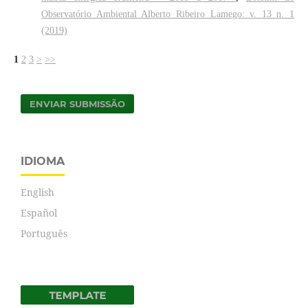
Observatório Ambiental Alberto Ribeiro Lamego: v. 13 n. 1
(2019)
1
2
3
>
>>
ENVIAR SUBMISSÃO
IDIOMA
English
Español
Português