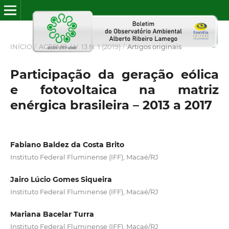
INÍCIO
/
ACERVO
/
V. 13 N. 1 (2019)
/
Artigos originais
Participação da geração eólica
e fotovoltaica na matriz
enérgica brasileira – 2013 a 2017
Fabiano Baldez da Costa Brito
Instituto Federal Fluminense (IFF), Macaé/RJ
Jairo Lúcio Gomes Siqueira
Instituto Federal Fluminense (IFF), Macaé/RJ
Mariana Bacelar Turra
Instituto Federal Fluminense (IFF), Macaé/RJ