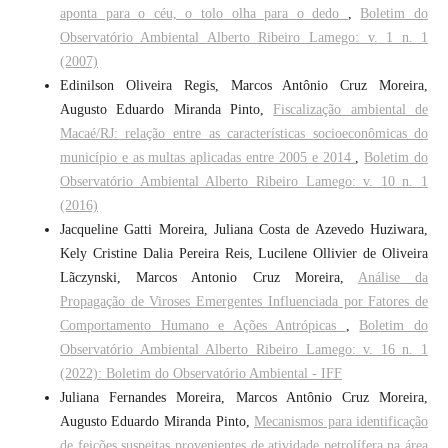
aponta para o céu, o tolo olha para o dedo
,
Boletim do
Observatório Ambiental Alberto Ribeiro Lamego: v. 1 n. 1
(2007)
Edinilson Oliveira Regis, Marcos Antônio Cruz Moreira,
Augusto Eduardo Miranda Pinto,
Fiscalização ambiental de
Macaé/RJ: relação entre as características socioeconômicas do
município e as multas aplicadas entre 2005 e 2014
,
Boletim do
Observatório Ambiental Alberto Ribeiro Lamego: v. 10 n. 1
(2016)
Jacqueline Gatti Moreira, Juliana Costa de Azevedo Huziwara,
Kely Cristine Dalia Pereira Reis, Lucilene Ollivier de Oliveira
Lãczynski, Marcos Antonio Cruz Moreira,
Análise da
Propagação de Viroses Emergentes Influenciada por Fatores de
Comportamento Humano e Ações Antrópicas
,
Boletim do
Observatório Ambiental Alberto Ribeiro Lamego: v. 16 n. 1
(2022): Boletim do Observatório Ambiental - IFF
Juliana Fernandes Moreira, Marcos Antônio Cruz Moreira,
Augusto Eduardo Miranda Pinto,
Mecanismos para identificação
de feições suspeitas provenientes de atividade petrolífera na área