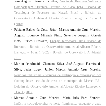
José Augusto Ferreira da Silva,
Gestão de Resíduos Sólidos e
Compostagem Orgânica: Estudo de Caso para Escolha de
Tecnologia de Processo em Macaé, Brasil
,
Boletim do
Observatório Ambiental Alberto Ribeiro Lamego: v. 12 n. 1
(2018)
Fabiano Baldez da Costa Brito, Marcos Antonio Cruz Moreira,
Augusto Eduardo Miranda Pinto, Severino Joaquim Correia
Neto, Eurico Huziwara,
Energia termosolar: uma revisão de
literatura
,
Boletim do Observatório Ambiental Alberto Ribeiro
Lamego: v. 16 n. 1 (2022): Boletim do Observatório Ambiental
- IFF
Marlon de Almeida Clemente Silva, José Augusto Ferreira da
Silva, Jader Lugon Junior, Marcos Antonio Cruz Moreira,
Resíduos industriais - técnicas de destinação e valorização dos
floating hoses: estudo de caso no município de Macaé, RJ
,
Boletim do Observatório Ambiental Alberto Ribeiro Lamego: v.
11 n. 1 (2017)
Marcos Antônio Cruz Moreira, Maria Inês Paes Ferreira,
Indústria sucroalcooleira no norte fluminense: enquanto o dedo