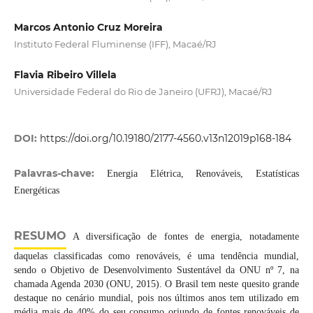
Marcos Antonio Cruz Moreira
Instituto Federal Fluminense (IFF), Macaé/RJ
Flavia Ribeiro Villela
Universidade Federal do Rio de Janeiro (UFRJ), Macaé/RJ
DOI:
https://doi.org/10.19180/2177-4560.v13n12019p168-184
Palavras-chave:
Energia Elétrica, Renováveis, Estatísticas
Energéticas
RESUMO
A diversificação de fontes de energia, notadamente
daquelas classificadas como renováveis, é uma tendência mundial,
sendo o Objetivo de Desenvolvimento Sustentável da ONU nº 7, na
chamada Agenda 2030 (ONU, 2015). O Brasil tem neste quesito grande
destaque no cenário mundial, pois nos últimos anos tem utilizado em
média mais de 40% do seu consumo oriundo de fontes renováveis de