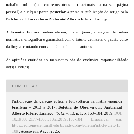
trabalho online (ex.: em repositórios institucionais ou na sua página
pessoal) a qualquer ponto
posterior
à primeira publicação do artigo pelo
Boletim do Observatório Ambiental Alberto Ribeiro Lamego
.
A
Essentia Editora
poderá efetuar, nos originais, alterações de ordem
normativa, ortográfica e gramatical, com o intuito de manter o padrão culto
da língua, contando com a anuência final dos autores.
As opiniões emitidas no manuscrito são de exclusiva responsabilidade
do(s) autor(es).
COMO CITAR
Participação da geração eólica e fotovoltaica na matriz enérgica
brasileira – 2013 a 2017.
Boletim do Observatório Ambiental
Alberto Ribeiro Lamego
,
[S. l.]
, v. 13, n. 1, p. 168–184, 2019.
DOI:
10.19180/2177-4560.v13n12019p168-184.
Disponível em:
https://editoraessentia.iff.edu.br/index.php/boletim/article/view/13
109.
. Acesso em: 9 ago. 2026.