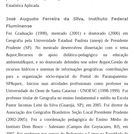
Estatística Aplicada.
José Augusto Ferreira da Silva, Instituto Federal
Fluminense
Fez Graduação (1998), mestrado (2001) e doutorado (2006) em
Geografia pela Universidade Estadual Paulista (unesp) de Presidente
Prudente (SP). No mestrado desenvolveu dissertação com o tema
&quot;Recursos de apoio didático-pedagógico na educação
ambiental&quot; e no doutorado defendeu tese sobre &quot;Gestão de
recursos hídricos e sistemas de informações geográficas: contribuições
para a organização sócio-espacial do Pontal do Paranapanema-
SP&quot;. Iniciou suas atividades profissionais como professor na
Universidade do Oeste de Santa Catarina - UNOESC (1998-1999). Foi
professor titular de Geografia no ensino fundamental e médio na Escola
Pastor Jaconias Leite da Silva (Guarujá, SP), em 2005. Foi diretor da
Associação dos Geógrafos Brasileiros Seção Local Presidente Prudente
(2002-2005). Fez a coordenação pedagógica do Ensino Médio do
Instituto Dom Bosco - Salesiano (Campos dos Goytacazes, RJ), em
2007. Foi professor nos cursos de Pedagogia e Letras na Faculdade de