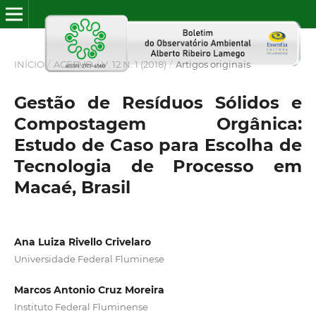
INÍCIO
/
ACERVO
/
V. 12 N. 1 (2018)
/
Artigos originais
Gestão de Resíduos Sólidos e
Compostagem Orgânica:
Estudo de Caso para Escolha de
Tecnologia de Processo em
Macaé, Brasil
Ana Luiza Rivello Crivelaro
Universidade Federal Fluminese
Marcos Antonio Cruz Moreira
Instituto Federal Fluminense