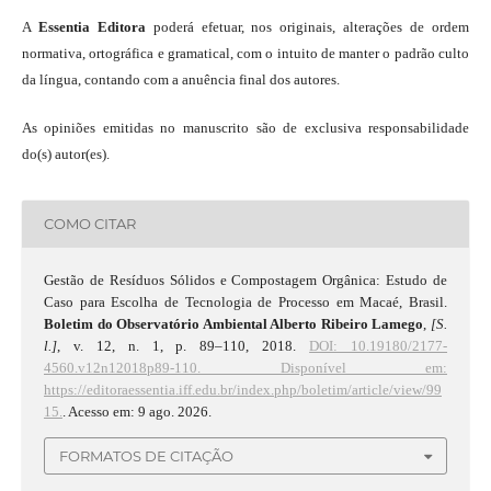
A
Essentia Editora
poderá efetuar, nos originais, alterações de ordem
normativa, ortográfica e gramatical, com o intuito de manter o padrão culto
da língua, contando com a anuência final dos autores.
As opiniões emitidas no manuscrito são de exclusiva responsabilidade
do(s) autor(es).
COMO CITAR
Gestão de Resíduos Sólidos e Compostagem Orgânica: Estudo de
Caso para Escolha de Tecnologia de Processo em Macaé, Brasil.
Boletim do Observatório Ambiental Alberto Ribeiro Lamego
,
[S.
l.]
, v. 12, n. 1, p. 89–110, 2018.
DOI: 10.19180/2177-
4560.v12n12018p89-110.
Disponível em:
https://editoraessentia.iff.edu.br/index.php/boletim/article/view/99
15.
. Acesso em: 9 ago. 2026.
FORMATOS DE CITAÇÃO