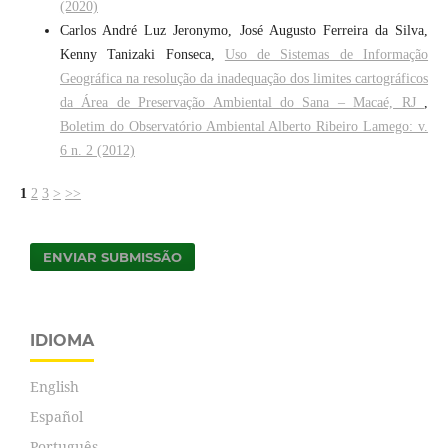
(2020)
Carlos André Luz Jeronymo, José Augusto Ferreira da Silva,
Kenny Tanizaki Fonseca,
Uso de Sistemas de Informação
Geográfica na resolução da inadequação dos limites cartográficos
da Área de Preservação Ambiental do Sana – Macaé, RJ
,
Boletim do Observatório Ambiental Alberto Ribeiro Lamego: v.
6 n. 2 (2012)
1
2
3
>
>>
ENVIAR SUBMISSÃO
IDIOMA
English
Español
Português