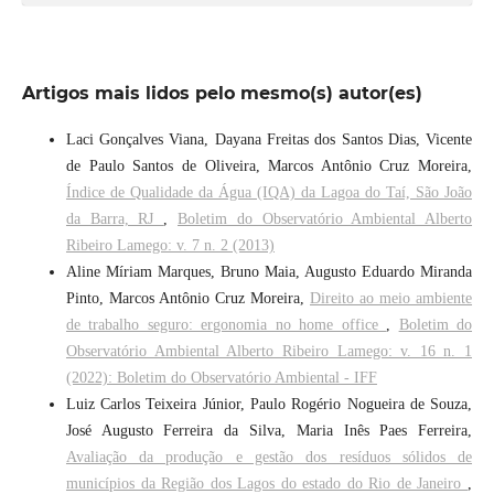
Artigos mais lidos pelo mesmo(s) autor(es)
Laci Gonçalves Viana, Dayana Freitas dos Santos Dias, Vicente
de Paulo Santos de Oliveira, Marcos Antônio Cruz Moreira,
Índice de Qualidade da Água (IQA) da Lagoa do Taí, São João
da Barra, RJ
,
Boletim do Observatório Ambiental Alberto
Ribeiro Lamego: v. 7 n. 2 (2013)
Aline Míriam Marques, Bruno Maia, Augusto Eduardo Miranda
Pinto, Marcos Antônio Cruz Moreira,
Direito ao meio ambiente
de trabalho seguro: ergonomia no home office
,
Boletim do
Observatório Ambiental Alberto Ribeiro Lamego: v. 16 n. 1
(2022): Boletim do Observatório Ambiental - IFF
Luiz Carlos Teixeira Júnior, Paulo Rogério Nogueira de Souza,
José Augusto Ferreira da Silva, Maria Inês Paes Ferreira,
Avaliação da produção e gestão dos resíduos sólidos de
municípios da Região dos Lagos do estado do Rio de Janeiro
,