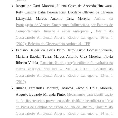
Jacqueline Gatti Moreira, Juliana Costa de Azevedo Huziwara,
Kely Cristine Dalia Pereira Reis, Lucilene Ollivier de Oliveira
Lãczynski, Marcos Antonio Cruz Moreira,
Análise da
Propagação de Viroses Emergentes Influenciada por Fatores de
Comportamento Humano e Ações Antrópicas
,
Boletim do
Observatório Ambiental Alberto Ribeiro Lamego: v. 16 n. 1
(2022): Boletim do Observatório Ambiental - IFF
Fabiano Baldez da Costa Brito, Jairo Lúcio Gomes Siqueira,
Mariana Bacelar Turra, Marcos Antonio Cruz Moreira, Flavia
Ribeiro Villela,
Participação da geração eólica e fotovoltaica na
matriz enérgica brasileira – 2013 a 2017
,
Boletim do
Observatório Ambiental Alberto Ribeiro Lamego: v. 13 n. 1
(2019)
Juliana Fernandes Moreira, Marcos Antônio Cruz Moreira,
Augusto Eduardo Miranda Pinto,
Mecanismos para identificação
de feições suspeitas provenientes de atividade petrolífera na área
da Bacia de Campos no estado do Rio de Janeiro
,
Boletim do
Observatório Ambiental Alberto Ribeiro Lamego: v. 14 n. 1