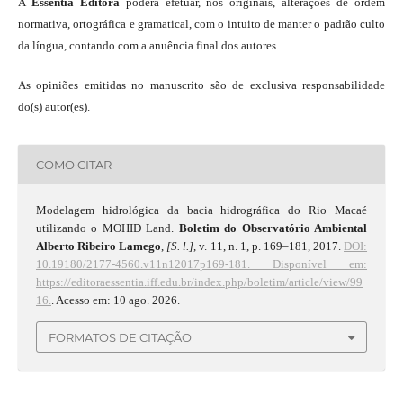
A
Essentia Editora
poderá efetuar, nos originais, alterações de ordem
normativa, ortográfica e gramatical, com o intuito de manter o padrão culto
da língua, contando com a anuência final dos autores.
As opiniões emitidas no manuscrito são de exclusiva responsabilidade
do(s) autor(es).
COMO CITAR
Modelagem hidrológica da bacia hidrográfica do Rio Macaé
utilizando o MOHID Land.
Boletim do Observatório Ambiental
Alberto Ribeiro Lamego
,
[S. l.]
, v. 11, n. 1, p. 169–181, 2017.
DOI:
10.19180/2177-4560.v11n12017p169-181.
Disponível em:
https://editoraessentia.iff.edu.br/index.php/boletim/article/view/99
16.
. Acesso em: 10 ago. 2026.
FORMATOS DE CITAÇÃO