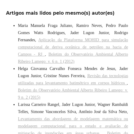
Artigos mais lidos pelo mesmo(s) autor(es)
Maria Manuela Fraga Juliano, Ramiro Neves, Pedro Paulo
Gomes Watts Rodrigues, Jader Lugon Junior, Rodrigo
Fernandes,
Aplicação da Plataforma MOHID para simulação
computacional de deriva oceânica de petróleo na bacia de
Campos - RJ
,
Boletim do Observatório Ambiental Alberto
Ribeiro Lamego: v. 6 n. 1 (2012)
Helga Giovanna Carvalho Fonseca Mendes de Jesus, Jader
Lugon Junior, Cristine Nunes Ferreira,
Revisão das tecnologias
utilizadas para levantamento batimétrico em corpos hídricos
,
Boletim do Observatório Ambiental Alberto Ribeiro Lamego: v.
9 n. 2 (2015)
Larissa Carneiro Rangel, Jader Lugon Junior, Wagner Rambaldi
Telles, Simone Vasconcelos Silva, Antônio José da Silva Neto,
Levantamento das abordagens de modelagem matemática ou
modelagem computacional para o estudo e avaliação de
mitigação de inundações em áreas urbanas
,
Boletim do