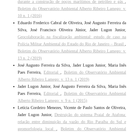
durante a construção de poços marítimos de petróleo e gás
,
Boletim do Observatório Ambiental Alberto Ribeiro Lamego: v.
10 n. 1 (2016)
Eduardo Frederico Cabral de Oliveira, José Augusto Ferreira da
Silva, José Francisco Oliveira Júnior, Jader Lugon Junior,
Geocolaboração na fiscalização ambiental: estudo de caso na
Polícia Militar Ambiental do Estado do Rio de Janeiro – Brasil
,
Boletim do Observatório Ambiental Alberto Ribeiro Lamego: v.
13 n. 2 (2019)
José Augusto Ferreira da Silva, Jader Lugon Junior, Maria Inês
Paes Ferreira,
Editorial
,
Boletim do Observatório Ambiental
Alberto Ribeiro Lamego: v. 13 n. 1 (2019)
Jader Lugon Junior, José Augusto Ferreira da Silva, Maria Inês
Paes Ferreira,
Editorial
,
Boletim do Observatório Ambiental
Alberto Ribeiro Lamego: v. 9 n. 1 (2015)
Letícia Cordeiro Menezes, Vicente de Paulo Santos de Oliveira,
Jader Lugon Junior,
Destruição do sistema Praial de Atafona:
relação entre diminuição da vazão do Rio Paraíba do Sul e
geomorfologia local
,
Boletim do Observatório Ambiental