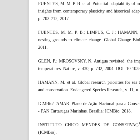
FUENTES, M. M. P. B. et al. Potential adaptability of ma
insights from contemporary plasticity and historical adapt
p. 702-712, 2017.
FUENTES, M. M. P. B.; LIMPUS, C. J.; HAMANN, M. 
nesting grounds to climate change. Global Change Biol
2011.
GLEN, F.; MROSOVSKY, N. Antigua revisited: the impa
temperatures. Nature, v. 430, p. 732, 2004. DOI: 10.103
HAMANN, M. et al. Global research priorities for sea 
and conservation. Endangered Species Research, v. 11, n.
ICMBio/TAMAR. Plano de Ação Nacional para a Conserv
- PAN Tartarugas Marinhas. Brasília: ICMBio, 2018.
INSTITUTO CHICO MENDES DE CONSERVAÇ
(ICMBio).