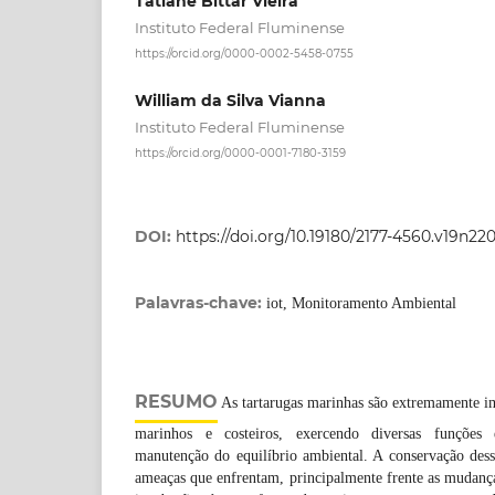
Tatiane Bittar Vieira
Instituto Federal Fluminense
https://orcid.org/0000-0002-5458-0755
William da Silva Vianna
Instituto Federal Fluminense
https://orcid.org/0000-0001-7180-3159
DOI:
https://doi.org/10.19180/2177-4560.v19n2
Palavras-chave:
iot, Monitoramento Ambiental
RESUMO
As tartarugas marinhas são extremamente im
marinhos e costeiros, exercendo diversas funções
manutenção do equilíbrio ambiental. A conservação dess
ameaças que enfrentam, principalmente frente as mudança