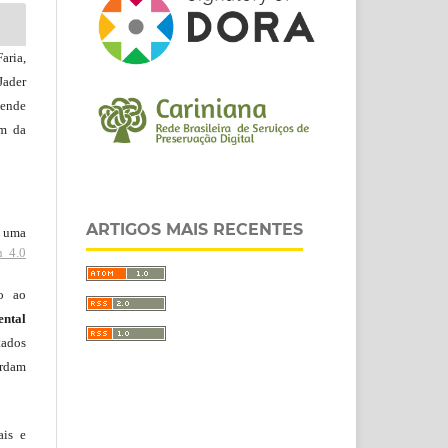
aria,
Jader
zende
am da
ARTIGOS MAIS RECENTES
b uma
n 4.0
do ao
ntal
tados
ordam
ais e