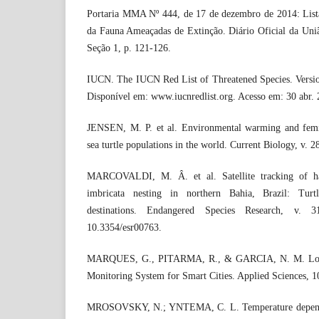
Portaria MMA Nº 444, de 17 de dezembro de 2014: Lista
da Fauna Ameaçadas de Extinção. Diário Oficial da Uniã
Seção 1, p. 121-126.
IUCN. The IUCN Red List of Threatened Species. Versio
Disponível em: www.iucnredlist.org. Acesso em: 30 abr. 
JENSEN, M. P. et al. Environmental warming and femin
sea turtle populations in the world. Current Biology, v. 2
MARCOVALDI, M. Â. et al. Satellite tracking of haw
imbricata nesting in northern Bahia, Brazil: Tur
destinations. Endangered Species Research, v.
10.3354/esr00763.
MARQUES, G., PITARMA, R., & GARCIA, N. M. Lo
Monitoring System for Smart Cities. Applied Sciences, 1
MROSOVSKY, N.; YNTEMA, C. L. Temperature dependenc