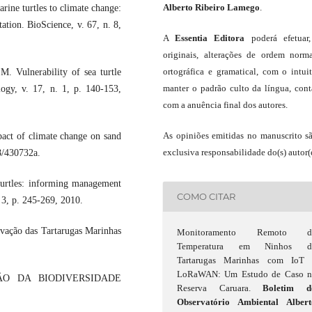
Alberto Ribeiro Lamego
.
rine turtles to climate change:
ation. BioScience, v. 67, n. 8,
A
Essentia Editora
poderá efetuar
originais, alterações de ordem norma
ortográfica e gramatical, com o intui
Vulnerability of sea turtle
manter o padrão culto da língua, con
ogy, v. 17, n. 1, p. 140-153,
com a anuência final dos autores.
As opiniões emitidas no manuscrito s
ct of climate change on sand
exclusiva responsabilidade do(s) autor(e
8/430732a.
turtles: informing management
COMO CITAR
 3, p. 245-269, 2010.
ação das Tartarugas Marinhas
Monitoramento Remoto d
Temperatura em Ninhos d
Tartarugas Marinhas com IoT 
LoRaWAN: Um Estudo de Caso n
ÃO DA BIODIVERSIDADE
Reserva Caruara.
Boletim d
Observatório Ambiental Albert