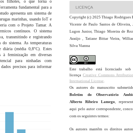
os filhotes, o que torna o
LICENÇA
ferramenta fundamental para a
estudo apresenta um sistema de
Copyright (c) 2025 Thiago Rodrigues F
arugas marinhas, usando IoT e
Vicente de Paulo Santos de Oliveira, 
eria com o Projeto Tamar. A
érmicos contínuos. O sistema
Lugon Junior, Thiago Moreira de Re
, transmitindo e registrando
Araújo , Tatiane Bittar Vieira, Willi
a do sistema. As temperaturas
Silva Vianna
 diária (média 0,8°C). Estes
as à feminização em diversas
otencial para ninhadas com
 dados precisos para informar
Este trabalho está licenciado so
licença
Creative Commons Attributio
International License
.
Os autores do manuscrito submeti
Boletim do Observatório Ambie
Alberto Ribeiro Lamego
, represen
aqui pelo autor correspondente, conc
com os seguintes termos:
Os autores mantêm os direitos autor