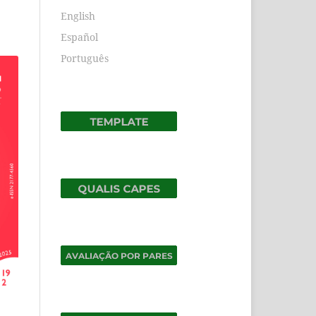
English
Español
Português