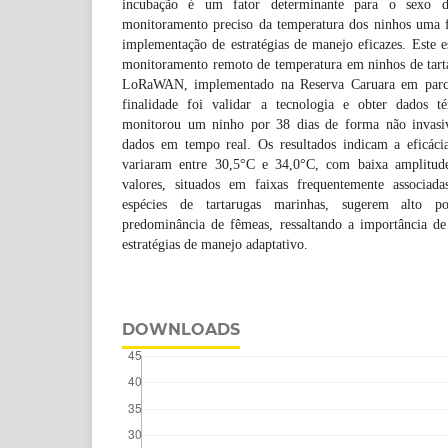
incubação é um fator determinante para o sexo d
monitoramento preciso da temperatura dos ninhos uma 
implementação de estratégias de manejo eficazes. Este 
monitoramento remoto de temperatura em ninhos de tart
LoRaWAN, implementado na Reserva Caruara em parc
finalidade foi validar a tecnologia e obter dados t
monitorou um ninho por 38 dias de forma não invasiva
dados em tempo real. Os resultados indicam a eficáci
variaram entre 30,5°C e 34,0°C, com baixa amplitude
valores, situados em faixas frequentemente associad
espécies de tartarugas marinhas, sugerem alto p
predominância de fêmeas, ressaltando a importância de
estratégias de manejo adaptativo.
DOWNLOADS