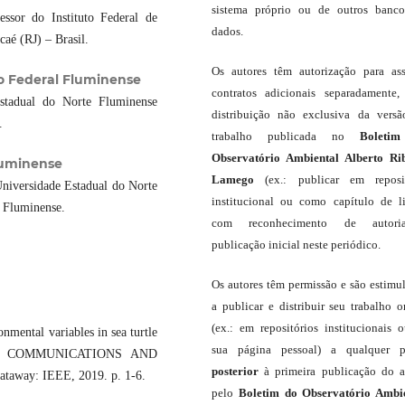
sistema próprio ou de outros banc
sor do Instituto Federal de
dados.
aé (RJ) – Brasil.
Os autores têm autorização para as
to Federal Fluminense
contratos adicionais separadamente,
stadual do Norte Fluminense
distribuição não exclusiva da vers
.
trabalho publicada no
Boleti
Observatório Ambiental Alberto Ri
Fluminense
Lamego
(ex.: publicar em reposit
niversidade Estadual do Norte
institucional ou como capítulo de li
l Fluminense.
com reconhecimento de autor
publicação inicial neste periódico.
Os autores têm permissão e são estimu
a publicar e distribuir seu trabalho o
(ex.: em repositórios institucionais 
nmental variables in sea turtle
sua página pessoal) a qualquer p
ON COMMUNICATIONS AND
posterior
à primeira publicação do a
taway: IEEE, 2019. p. 1-6.
pelo
Boletim do Observatório Ambi