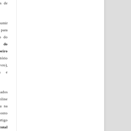
os de
sumir
 para
ão do
m do
beiro
ório
vro),
ia e
lados
nline
ou na
onto
rtigo
ental