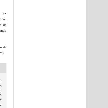
, nos
tiva,
to de
tando
ão de
s).
a
e
e
a
o
o