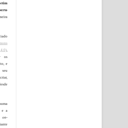
letim
erto
meira
ciado
mons
4.0)
,
r os
to, e
 seu
riar,
desde
huma
o e a
lo
on-
iante