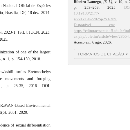
Ribeiro Lamego
,
[S. l.]
, v. 19, n. 
 Nacional Oficial de Espécies
p. 253–269, 2025.
DOI
o, Brasília, DF, 18 dez. 2014.
10.19180/2177-
4560.v19n22025p253-269.
Disponível em:
https://editoraessentia.iff.edu.br/in
n 2023-1. [S.l.]: IUCN, 2023.
ex.php/boletim/article/view/23554.
2025.
Acesso em: 6 ago. 2026.
ization of one of the largest
FORMATOS DE CITAÇÃO
8, n. 1, p. 154-159, 2018.
ksbill turtles Eretmochelys
tle movements and foraging
 31, p. 25-35, 2016. DOI:
RaWAN-Based Environmental
0(6), 2051, 2020.
e of sexual differentiation