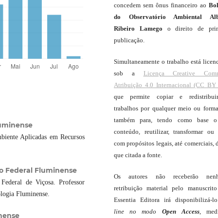
concedem sem ônus financeiro ao
Bo
do Observatório Ambiental Alb
Ribeiro Lamego
o direito de pri
publicação.
Simultaneamente o trabalho está licen
sob a
Licença Creative Com
Atribuição 4.0 Internacional (CC BY 
que permite copiar e redistribui
trabalhos por qualquer meio ou forma
também para, tendo como base o
luminense
conteúdo, reutilizar, transformar ou c
iente Aplicadas em Recursos
com propósitos legais, até comerciais, 
que citada a fonte.
uto Federal Fluminense
Os autores não receberão nen
Federal de Viçosa. Professor
retribuição material pelo manuscrit
ologia Fluminense.
Essentia Editora irá disponibilizá-
line
no modo
Open Access
, med
inense