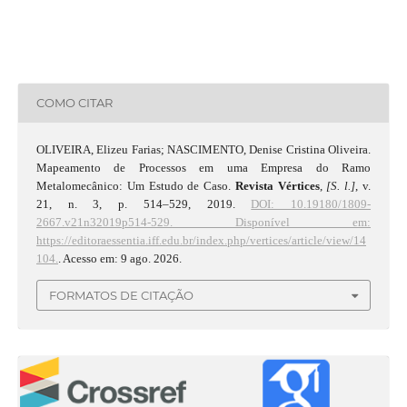
COMO CITAR
OLIVEIRA, Elizeu Farias; NASCIMENTO, Denise Cristina Oliveira.
Mapeamento de Processos em uma Empresa do Ramo
Metalomecânico: Um Estudo de Caso.
Revista Vértices
,
[S. l.]
, v.
21, n. 3, p. 514–529, 2019.
DOI: 10.19180/1809-
2667.v21n32019p514-529.
Disponível em:
https://editoraessentia.iff.edu.br/index.php/vertices/article/view/14
104.
. Acesso em: 9 ago. 2026.
FORMATOS DE CITAÇÃO