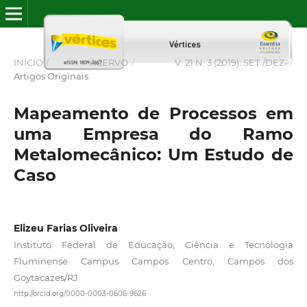
INÍCIO
/
ACERVO
/
V. 21 N. 3 (2019): SET./DEZ.
/
Artigos Originais
Mapeamento de Processos em
uma Empresa do Ramo
Metalomecânico: Um Estudo de
Caso
Elizeu Farias Oliveira
Instituto Federal de Educação, Ciência e Tecnologia
Fluminense Campus Campos Centro, Campos dos
Goytacazes/RJ
http://orcid.org/0000-0003-0606-9626