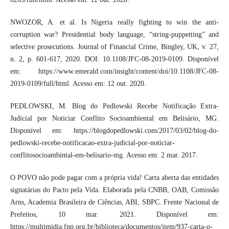
NWOZOR, A. et al. Is Nigeria really fighting to win the anti-
corruption war? Presidential body language, “string-puppetting” and
selective prosecutions. Journal of Financial Crime, Bingley, UK, v. 27,
n. 2, p. 601-617, 2020. DOI: 10.1108/JFC-08-2019-0109. Disponível
em: https://www.emerald.com/insight/content/doi/10.1108/JFC-08-
2019-0109/full/html. Acesso em: 12 out. 2020.
PEDLOWSKI, M. Blog do Pedlowski Recebe Notificação Extra-
Judicial por Noticiar Conflito Socioambiental em Belisário, MG.
Disponível em: https://blogdopedlowski.com/2017/03/02/blog-do-
pedlowski-recebe-notificacao-extra-judicial-por-noticiar-
conflitosocioambintal-em-belisario-mg. Acesso em: 2 mar. 2017.
O POVO não pode pagar com a própria vida! Carta aberta das entidades
signatárias do Pacto pela Vida. Elaborada pela CNBB, OAB, Comissão
Arns, Academia Brasileira de Ciências, ABI, SBPC. Frente Nacional de
Prefeitos, 10 mar. 2021. Disponível em:
https://multimidia.fnp.org.br/biblioteca/documentos/item/937-carta-o-