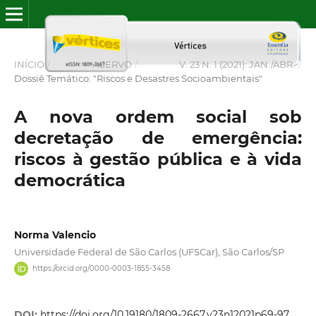
INÍCIO
/
ACERVO
/
V. 23 N. 1 (2021): JAN./ABR.
/
Dossiê Temático: "Riscos e Desastres Socioambientais"
A nova ordem social sob
decretação de emergência:
riscos à gestão pública e à vida
democrática
Norma Valencio
Universidade Federal de São Carlos (UFSCar), São Carlos/SP
https://orcid.org/0000-0003-1855-3458
DOI:
https://doi.org/10.19180/1809-2667.v23n12021p69-97