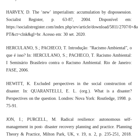
HARVEY, D. The ‘new’ imperialism: accumulation by dispossession.
Socialist Register, p. 63-87, 2004. Disponível em:
https://socialistregister.com/index.php/srv/article/download/5811/2707/0
PT&ct=clnk&gl=br. Acesso em: 30 set. 2020.
HERCULANO, S.; PACHECO, T. Introdução: “Racismo Ambiental”, o
que é isso? In: HERCULANO, S.; PACHECO, T. Racismo Ambiental:
I Seminário Brasileiro contra o Racismo Ambiental. Rio de Janeiro:
FASE, 2006.
HEWITT, K. Excluded perspectives in the social construction of
disaster. In: QUARANTELLI, E. L. (org.). What is a disaster?
Perspectives on the question. Londres: Nova York: Routledge, 1998. p.
75-91.
JON, I.; PURCELL, M. Radical resilience: autonomous self-
management in post- disaster recovery planning and practice. Planning
Theory & Practice, Milton Park, UK, v. 19, n. 2, p. 235-251, 2018.