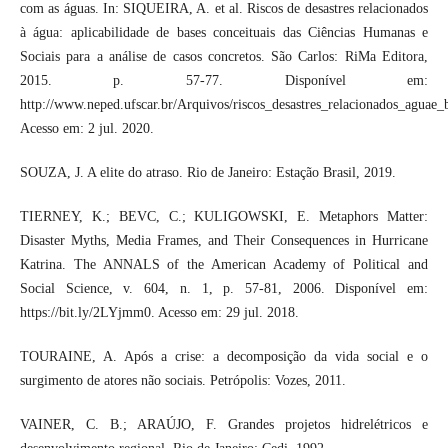
com as águas. In: SIQUEIRA, A. et al. Riscos de desastres relacionados
à água: aplicabilidade de bases conceituais das Ciências Humanas e
Sociais para a análise de casos concretos. São Carlos: RiMa Editora,
2015. p. 57-77. Disponível em:
http://www.neped.ufscar.br/Arquivos/riscos_desastres_relacionados_aguae_
Acesso em: 2 jul. 2020.
SOUZA, J. A elite do atraso. Rio de Janeiro: Estação Brasil, 2019.
TIERNEY, K.; BEVC, C.; KULIGOWSKI, E. Metaphors Matter:
Disaster Myths, Media Frames, and Their Consequences in Hurricane
Katrina. The ANNALS of the American Academy of Political and
Social Science, v. 604, n. 1, p. 57-81, 2006. Disponível em:
https://bit.ly/2LYjmm0. Acesso em: 29 jul. 2018.
TOURAINE, A. Após a crise: a decomposição da vida social e o
surgimento de atores não sociais. Petrópolis: Vozes, 2011.
VAINER, C. B.; ARAÚJO, F. Grandes projetos hidrelétricos e