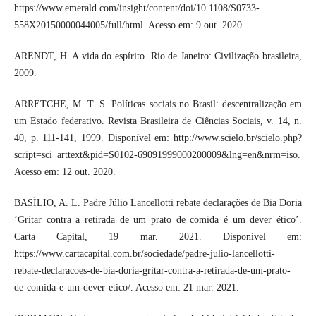
https://www.emerald.com/insight/content/doi/10.1108/S0733-
558X20150000044005/full/html. Acesso em: 9 out. 2020.
ARENDT, H. A vida do espírito. Rio de Janeiro: Civilização brasileira,
2009.
ARRETCHE, M. T. S. Políticas sociais no Brasil: descentralização em
um Estado federativo. Revista Brasileira de Ciências Sociais, v. 14, n.
40, p. 111-141, 1999. Disponível em: http://www.scielo.br/scielo.php?
script=sci_arttext&pid=S0102-69091999000200009&lng=en&nrm=iso.
Acesso em: 12 out. 2020.
BASÍLIO, A. L. Padre Júlio Lancellotti rebate declarações de Bia Doria
‘Gritar contra a retirada de um prato de comida é um dever ético’.
Carta Capital, 19 mar. 2021. Disponível em:
https://www.cartacapital.com.br/sociedade/padre-julio-lancellotti-
rebate-declaracoes-de-bia-doria-gritar-contra-a-retirada-de-um-prato-
de-comida-e-um-dever-etico/. Acesso em: 21 mar. 2021.