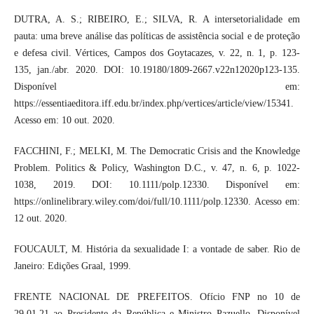
DUTRA, A. S.; RIBEIRO, E.; SILVA, R. A intersetorialidade em
pauta: uma breve análise das políticas de assistência social e de proteção
e defesa civil. Vértices, Campos dos Goytacazes, v. 22, n. 1, p. 123-
135, jan./abr. 2020. DOI: 10.19180/1809-2667.v22n12020p123-135.
Disponível em:
https://essentiaeditora.iff.edu.br/index.php/vertices/article/view/15341.
Acesso em: 10 out. 2020.
FACCHINI, F.; MELKI, M. The Democratic Crisis and the Knowledge
Problem. Politics & Policy, Washington D.C., v. 47, n. 6, p. 1022-
1038, 2019. DOI: 10.1111/polp.12330. Disponível em:
https://onlinelibrary.wiley.com/doi/full/10.1111/polp.12330. Acesso em:
12 out. 2020.
FOUCAULT, M. História da sexualidade I: a vontade de saber. Rio de
Janeiro: Edições Graal, 1999.
FRENTE NACIONAL DE PREFEITOS. Ofício FNP no 10 de
29.01.21 ao Presidente da República e Ministro Pazuello. Disponível