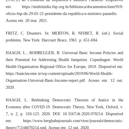
em: https://multimidia.fnp.org.br/biblioteca/documentos/item/919-
oficio-fnp-de-29-01-21-presidente-da-republica-e-ministro-pazuello.
Acesso em: 20 mar. 2021.
FRITZ, C. Disasters. In: MERTON, R; NISBET, R. (ed.). Social
problems. New York: Harcourt Brace, 1961. p. 651-694.
HAAGH, L.; ROHREGGER, B. Universal Basic Income Policies and
their Potential for Addressing Health Inequities. Copenhagen: World
Health Organization Regional Office for Europe, 2019. Disponível em:
https://basicincome.ie/wp-content/uploads/2019/06/World-Health-
Organisation-Universal-Basic-Income-report.pdf. Acesso em: 12 out.
2020.
HAAGH, L. Rethinking Democratic Theories of Justice in the
Economy after COVID-19. Democratic Theory, New York, Oxford, v.
7, n. 2, p. 110-123. 2020. DOI: 10.3167/dt.2020.070214. Disponível
em: https://www.berghahnjournals.com/view/journals/democratic-
theory/7/2/dt070214.xml. Acesso em: 12 out. 2020.