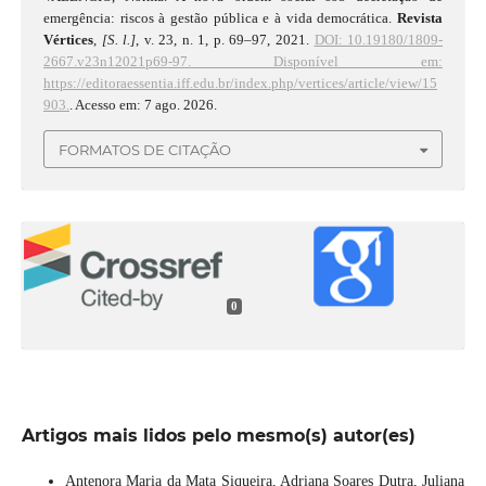
emergência: riscos à gestão pública e à vida democrática.
Revista
Vértices
,
[S. l.]
, v. 23, n. 1, p. 69–97, 2021.
DOI: 10.19180/1809-
2667.v23n12021p69-97.
Disponível em:
https://editoraessentia.iff.edu.br/index.php/vertices/article/view/15
903.
. Acesso em: 7 ago. 2026.
FORMATOS DE CITAÇÃO
0
Artigos mais lidos pelo mesmo(s) autor(es)
Antenora Maria da Mata Siqueira, Adriana Soares Dutra, Juliana