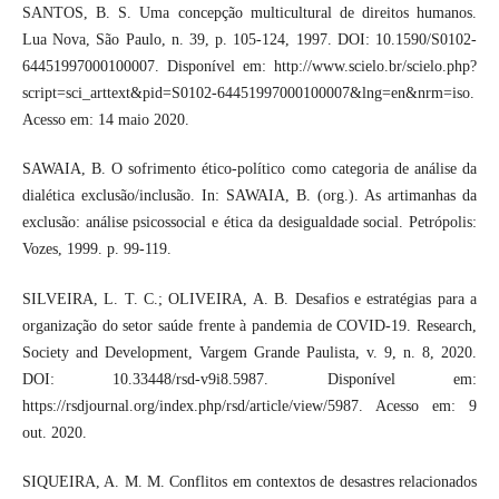
SANTOS, B. S. Uma concepção multicultural de direitos humanos.
Lua Nova, São Paulo, n. 39, p. 105-124, 1997. DOI: 10.1590/S0102-
64451997000100007. Disponível em: http://www.scielo.br/scielo.php?
script=sci_arttext&pid=S0102-64451997000100007&lng=en&nrm=iso.
Acesso em: 14 maio 2020.
SAWAIA, B. O sofrimento ético-político como categoria de análise da
dialética exclusão/inclusão. In: SAWAIA, B. (org.). As artimanhas da
exclusão: análise psicossocial e ética da desigualdade social. Petrópolis:
Vozes, 1999. p. 99-119.
SILVEIRA, L. T. C.; OLIVEIRA, A. B. Desafios e estratégias para a
organização do setor saúde frente à pandemia de COVID-19. Research,
Society and Development, Vargem Grande Paulista, v. 9, n. 8, 2020.
DOI: 10.33448/rsd-v9i8.5987. Disponível em:
https://rsdjournal.org/index.php/rsd/article/view/5987. Acesso em: 9
out. 2020.
SIQUEIRA, A. M. M. Conflitos em contextos de desastres relacionados