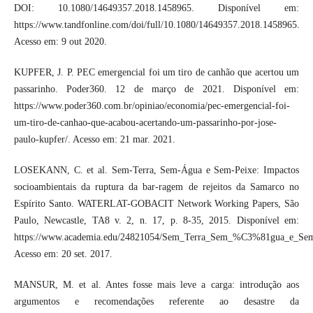
DOI: 10.1080/14649357.2018.1458965. Disponível em:
https://www.tandfonline.com/doi/full/10.1080/14649357.2018.1458965.
Acesso em: 9 out 2020.
KUPFER, J. P. PEC emergencial foi um tiro de canhão que acertou um
passarinho. Poder360. 12 de março de 2021. Disponível em:
https://www.poder360.com.br/opiniao/economia/pec-emergencial-foi-
um-tiro-de-canhao-que-acabou-acertando-um-passarinho-por-jose-
paulo-kupfer/. Acesso em: 21 mar. 2021.
LOSEKANN, C. et al. Sem-Terra, Sem-Água e Sem-Peixe: Impactos
socioambientais da ruptura da bar-ragem de rejeitos da Samarco no
Espírito Santo. WATERLAT-GOBACIT Network Working Papers, São
Paulo, Newcastle, TA8 v. 2, n. 17, p. 8-35, 2015. Disponível em:
https://www.academia.edu/24821054/Sem_Terra_Sem_%C3%81gua_e_Sem_
Acesso em: 20 set. 2017.
MANSUR, M. et al. Antes fosse mais leve a carga: introdução aos
argumentos e recomendações referente ao desastre da