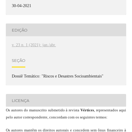
30-04-2021
EDIÇÃO
v. 23 n. 1 (2021): jan./abr.
SEÇÃO
Dossiê Temático: "Riscos e Desastres Socioambientais"
LICENÇA
Os autores do manuscrito submetido à revista
Vértices
, representados aqui
pelo autor correspondente, concordam com os seguintes termos:
Os autores mantêm os direitos autorais e concedem sem ônus financeiro à