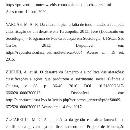
https://preventionroutes.weebly.com/capiacutetuloschapters.html.
Acesso em: 12 out. 2020.
VARGAS, M. A. R. Da chuva atípica à falta de todo mundo: a luta pela
classificação de um desastre em Teresópolis. 2013. Tese (Doutorado em
Sociologia) – Programa de Pós-Graduação em Sociologia, UFSCar, São
Carlos, 2013. Disponível em:
https://repositorio.ufscar.br/handle/ufscar/6684. Acesso em: 19 set.
2015.
ZHOURI, A. et al. O desastre da Samarco e a política das afetações:
classificações e ações que produzem o sofrimento social. Ciência e
Cultura, v. 68, p. 36-40, 2016. DOI: 10.21800/2317-
66602016000300012. Disponível em:
http://cienciaecultura.bvs.br/scielo.php?script=sci_arttext&pid=S0009-
67252016000300012 Acesso em: 14 fev. 2017.
ZUCARELLI, M. C. A matemática da gestão e a alma lameada: os
conflitos da governança no licenciamento do Projeto de Mineração