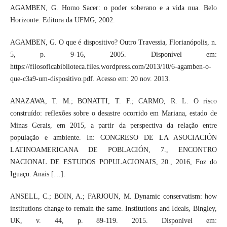
AGAMBEN, G. Homo Sacer: o poder soberano e a vida nua. Belo
Horizonte: Editora da UFMG, 2002.
AGAMBEN, G. O que é dispositivo? Outro Travessia, Florianópolis, n.
5, p. 9-16, 2005. Disponível em:
https://filosoficabiblioteca.files.wordpress.com/2013/10/6-agamben-o-
que-c3a9-um-dispositivo.pdf. Acesso em: 20 nov. 2013.
ANAZAWA, T. M.; BONATTI, T. F.; CARMO, R. L. O risco
construído: reflexões sobre o desastre ocorrido em Mariana, estado de
Minas Gerais, em 2015, a partir da perspectiva da relação entre
população e ambiente. In: CONGRESO DE LA ASOCIACIÓN
LATINOAMERICANA DE POBLACIÓN, 7., ENCONTRO
NACIONAL DE ESTUDOS POPULACIONAIS, 20., 2016, Foz do
Iguaçu. Anais […].
ANSELL, C.; BOIN, A.; FARJOUN, M. Dynamic conservatism: how
institutions change to remain the same. Institutions and Ideals, Bingley,
UK, v. 44, p. 89-119. 2015. Disponível em: