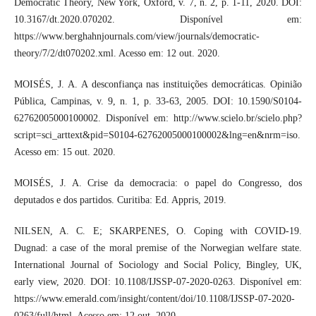
Democratic Theory, New York, Oxford, v. 7, n. 2, p. 1-11, 2020. DOI:
10.3167/dt.2020.070202. Disponível em:
https://www.berghahnjournals.com/view/journals/democratic-
theory/7/2/dt070202.xml. Acesso em: 12 out. 2020.
MOISÉS, J. A. A desconfiança nas instituições democráticas. Opinião
Pública, Campinas, v. 9, n. 1, p. 33-63, 2005. DOI: 10.1590/S0104-
62762005000100002. Disponível em: http://www.scielo.br/scielo.php?
script=sci_arttext&pid=S0104-62762005000100002&lng=en&nrm=iso.
Acesso em: 15 out. 2020.
MOISÉS, J. A. Crise da democracia: o papel do Congresso, dos
deputados e dos partidos. Curitiba: Ed. Appris, 2019.
NILSEN, A. C. E; SKARPENES, O. Coping with COVID-19.
Dugnad: a case of the moral premise of the Norwegian welfare state.
International Journal of Sociology and Social Policy, Bingley, UK,
early view, 2020. DOI: 10.1108/IJSSP-07-2020-0263. Disponível em:
https://www.emerald.com/insight/content/doi/10.1108/IJSSP-07-2020-
0263/full/html. Acesso em: 12 out. 2020.