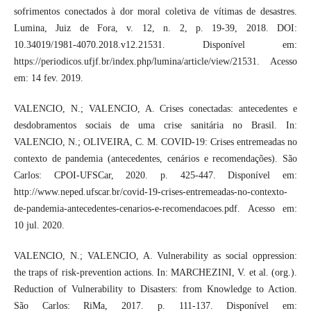
sofrimentos conectados à dor moral coletiva de vítimas de desastres.
Lumina, Juiz de Fora, v. 12, n. 2, p. 19-39, 2018. DOI:
10.34019/1981-4070.2018.v12.21531. Disponível em:
https://periodicos.ufjf.br/index.php/lumina/article/view/21531. Acesso
em: 14 fev. 2019.
VALENCIO, N.; VALENCIO, A. Crises conectadas: antecedentes e
desdobramentos sociais de uma crise sanitária no Brasil. In:
VALENCIO, N.; OLIVEIRA, C. M. COVID-19: Crises entremeadas no
contexto de pandemia (antecedentes, cenários e recomendações). São
Carlos: CPOI-UFSCar, 2020. p. 425-447. Disponível em:
http://www.neped.ufscar.br/covid-19-crises-entremeadas-no-contexto-
de-pandemia-antecedentes-cenarios-e-recomendacoes.pdf. Acesso em:
10 jul. 2020.
VALENCIO, N.; VALENCIO, A. Vulnerability as social oppression:
the traps of risk-prevention actions. In: MARCHEZINI, V. et al. (org.).
Reduction of Vulnerability to Disasters: from Knowledge to Action.
São Carlos: RiMa, 2017. p. 111-137. Disponível em: