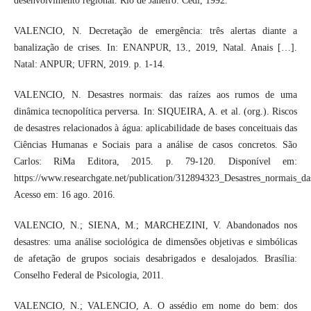
desenvolvimento regional. Rio de Janeiro: Cedi, 1992.
VALENCIO, N. Decretação de emergência: três alertas diante a
banalização de crises. In: ENANPUR, 13., 2019, Natal. Anais […].
Natal: ANPUR; UFRN, 2019. p. 1-14.
VALENCIO, N. Desastres normais: das raízes aos rumos de uma
dinâmica tecnopolítica perversa. In: SIQUEIRA, A. et al. (org.). Riscos
de desastres relacionados à água: aplicabilidade de bases conceituais das
Ciências Humanas e Sociais para a análise de casos concretos. São
Carlos: RiMa Editora, 2015. p. 79-120. Disponível em:
https://www.researchgate.net/publication/312894323_Desastres_normais_d
Acesso em: 16 ago. 2016.
VALENCIO, N.; SIENA, M.; MARCHEZINI, V. Abandonados nos
desastres: uma análise sociológica de dimensões objetivas e simbólicas
de afetação de grupos sociais desabrigados e desalojados. Brasília:
Conselho Federal de Psicologia, 2011.
VALENCIO, N.; VALENCIO, A. O assédio em nome do bem: dos