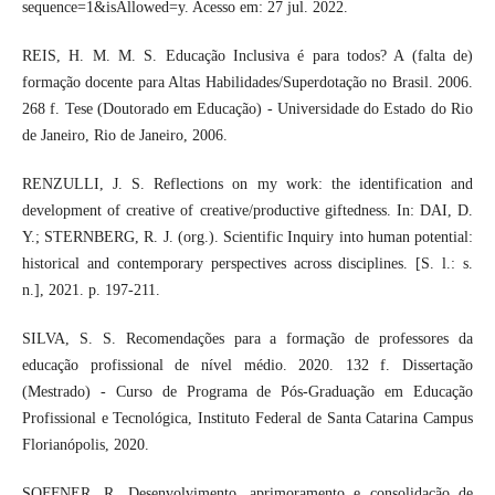
sequence=1&isAllowed=y. Acesso em: 27 jul. 2022.
REIS, H. M. M. S. Educação Inclusiva é para todos? A (falta de)
formação docente para Altas Habilidades/Superdotação no Brasil. 2006.
268 f. Tese (Doutorado em Educação) - Universidade do Estado do Rio
de Janeiro, Rio de Janeiro, 2006.
RENZULLI, J. S. Reflections on my work: the identification and
development of creative of creative/productive giftedness. In: DAI, D.
Y.; STERNBERG, R. J. (org.). Scientific Inquiry into human potential:
historical and contemporary perspectives across disciplines. [S. l.: s.
n.], 2021. p. 197-211.
SILVA, S. S. Recomendações para a formação de professores da
educação profissional de nível médio. 2020. 132 f. Dissertação
(Mestrado) - Curso de Programa de Pós-Graduação em Educação
Profissional e Tecnológica, Instituto Federal de Santa Catarina Campus
Florianópolis, 2020.
SOFFNER, R. Desenvolvimento, aprimoramento e consolidação de