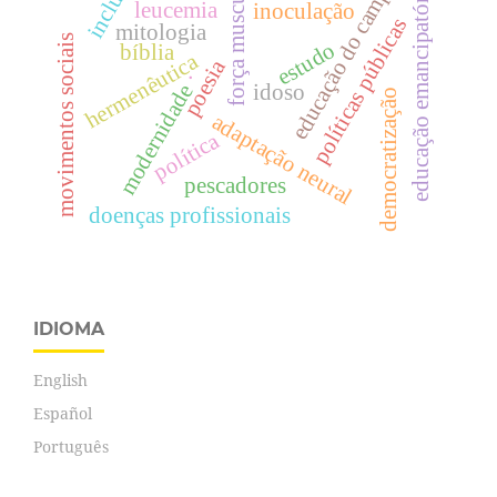
inclusão
força muscular
educação do campo
educação emancipatória
leucemia
inoculação
políticas públicas
mitologia
movimentos sociais
estudo
bíblia
hermenêutica
poesia
.
modernidade
idoso
democratização
adaptação neural
política
pescadores
doenças profissionais
IDIOMA
English
Español
Português