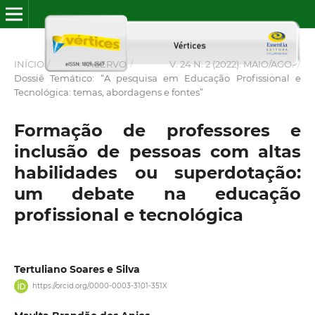
INÍCIO
/
ACERVO
/
V. 24 N. 2 (2022): MAIO/AGO.
/
Dossiê Temático: “A pesquisa em Educação Profissional e
Tecnológica: temas, abordagens e fontes”
Formação de professores e
inclusão de pessoas com altas
habilidades ou superdotação:
um debate na educação
profissional e tecnológica
Tertuliano Soares e Silva
https://orcid.org/0000-0003-3101-351X