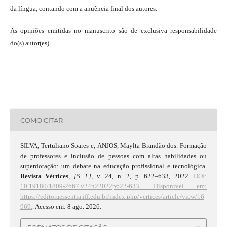
da língua, contando com a anuência final dos autores.
As opiniões emitidas no manuscrito são de exclusiva responsabilidade
do(s) autor(es).
COMO CITAR
SILVA, Tertuliano Soares e; ANJOS, Maylta Brandão dos. Formação
de professores e inclusão de pessoas com altas habilidades ou
superdotação: um debate na educação profissional e tecnológica.
Revista Vértices
,
[S. l.]
, v. 24, n. 2, p. 622–633, 2022.
DOI:
10.19180/1809-2667.v24n22022p622-633.
Disponível em:
https://editoraessentia.iff.edu.br/index.php/vertices/article/view/16
969.
. Acesso em: 8 ago. 2026.