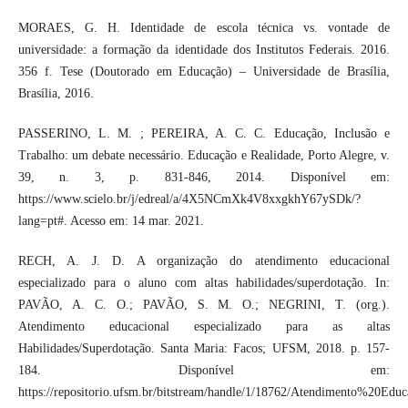
MORAES, G. H. Identidade de escola técnica vs. vontade de
universidade: a formação da identidade dos Institutos Federais. 2016.
356 f. Tese (Doutorado em Educação) – Universidade de Brasília,
Brasília, 2016.
PASSERINO, L. M. ; PEREIRA, A. C. C. Educação, Inclusão e
Trabalho: um debate necessário. Educação e Realidade, Porto Alegre, v.
39, n. 3, p. 831-846, 2014. Disponível em:
https://www.scielo.br/j/edreal/a/4X5NCmXk4V8xxgkhY67ySDk/?
lang=pt#. Acesso em: 14 mar. 2021.
RECH, A. J. D. A organização do atendimento educacional
especializado para o aluno com altas habilidades/superdotação. In:
PAVÃO, A. C. O.; PAVÃO, S. M. O.; NEGRINI, T. (org.).
Atendimento educacional especializado para as altas
Habilidades/Superdotação. Santa Maria: Facos; UFSM, 2018. p. 157-
184. Disponível em:
https://repositorio.ufsm.br/bitstream/handle/1/18762/Atendimento%