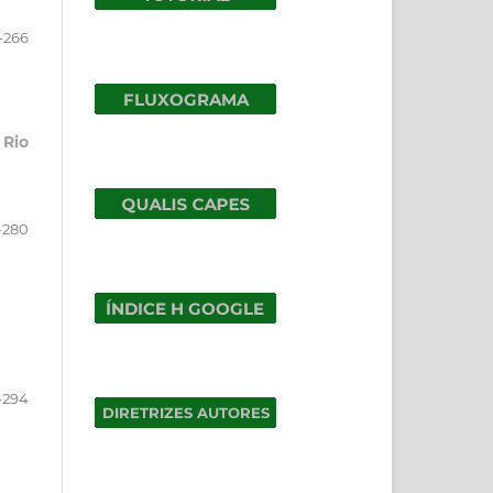
-266
 Rio
-280
-294