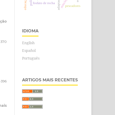
mitologia
fosfato de rocha
pescadores
ção
IDIOMA
-370
English
Español
Português
ARTIGOS MAIS RECENTES
-396
nais