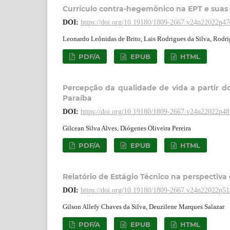
Currículo contra-hegemônico na EPT e suas 
DOI:
https://doi.org/10.19180/1809-2667.v24n22022p4
Leonardo Leônidas de Brito, Lais Rodrigues da Silva, Rodri
PDF/A
EPUB
HTML
Percepção da qualidade de vida a partir do
Paraíba
DOI:
https://doi.org/10.19180/1809-2667.v24n22022p4
Gilcean Silva Alves, Diógenes Oliveira Pereira
PDF/A
EPUB
HTML
Relatório de Estágio Técnico na perspectiva
DOI:
https://doi.org/10.19180/1809-2667.v24n22022p5
Gilson Allefy Chaves da Silva, Deuzilene Marques Salazar
PDF/A
EPUB
HTML