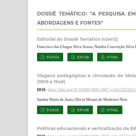
DOSSIÊ TEMÁTICO: “A PESQUISA E
ABORDAGENS E FONTES”
Editorial do Dossiê Temático (v24n2)
Francisco das Chagas Silva Souza, Natália Conceição Silva 
PDF/A
EPUB
HTML
Viagens pedagógicas e circulação de ideia
(1909 a 1946)
DOI:
https://doi.org/10.19180/1809-2667.v24n22022p2
Sandra Maria de Assis, Olivia Morais de Medeiros Neta
PDF/A
EPUB
HTML
Políticas educacionais e verticalização da E