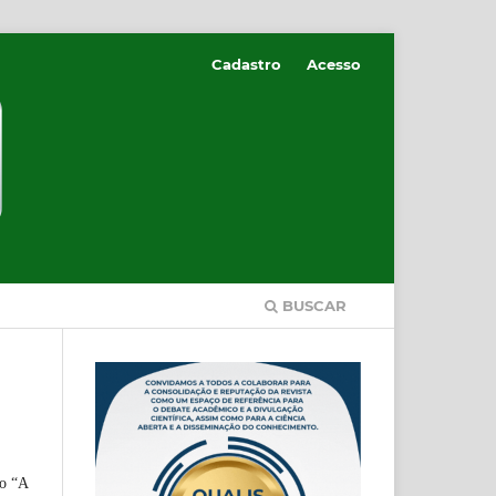
Cadastro
Acesso
BUSCAR
do “A