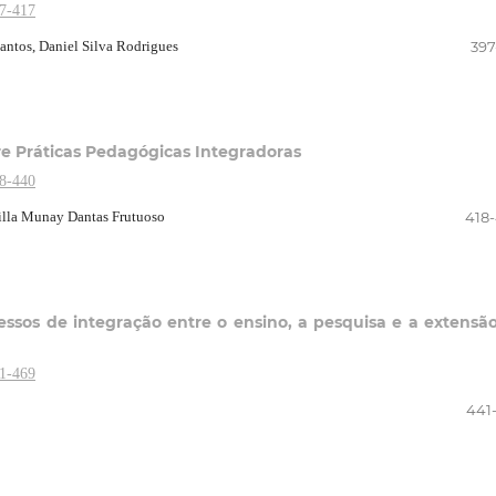
97-417
antos, Daniel Silva Rodrigues
397
re Práticas Pedagógicas Integradoras
18-440
illa Munay Dantas Frutuoso
418
essos de integração entre o ensino, a pesquisa e a extensã
41-469
441