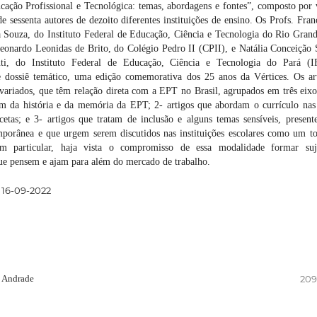
ação Profissional e Tecnológica: temas, abordagens e fontes”, composto por 
de sessenta autores de dezoito diferentes instituições de ensino. Os Profs. Fran
 Souza, do Instituto Federal de Educação, Ciência e Tecnologia do Rio Gran
onardo Leonidas de Brito, do Colégio Pedro II (CPII), e Natália Conceição 
nti, do Instituto Federal de Educação, Ciência e Tecnologia do Pará (
e dossiê temático, uma edição comemorativa dos 25 anos da Vértices. Os ar
variados, que têm relação direta com a EPT no Brasil, agrupados em três eixo
am da história e da memória da EPT; 2- artigos que abordam o currículo nas
cetas; e 3- artigos que tratam de inclusão e alguns temas sensíveis, present
mporânea e que urgem serem discutidos nas instituições escolares como um t
 particular, haja vista o compromisso de essa modalidade formar suje
ue pensem e ajam para além do mercado de trabalho.
16-09-2022
e Andrade
209