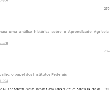
36-266
236
nas: uma análise histórica sobre o Aprendizado Agrícola
67-280
267
lho: o papel dos Institutos Federais
81-294
é Luis de Santana Santos, Renata Costa Fonseca Artiles, Sandra Helena de
281