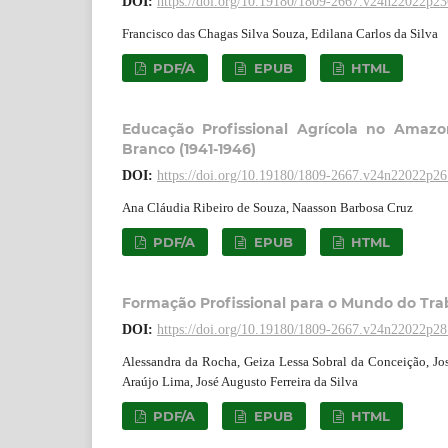
DOI:
https://doi.org/10.19180/1809-2667.v24n22022p2
Francisco das Chagas Silva Souza, Edilana Carlos da Silva
PDF/A
EPUB
HTML
Educação Profissional Agrícola no Amazo
Branco (1941-1946)
DOI:
https://doi.org/10.19180/1809-2667.v24n22022p2
Ana Cláudia Ribeiro de Souza, Naasson Barbosa Cruz
PDF/A
EPUB
HTML
Formação Profissional para o Mundo do Traba
DOI:
https://doi.org/10.19180/1809-2667.v24n22022p2
Alessandra da Rocha, Geiza Lessa Sobral da Conceição, Jos
Araújo Lima, José Augusto Ferreira da Silva
PDF/A
EPUB
HTML