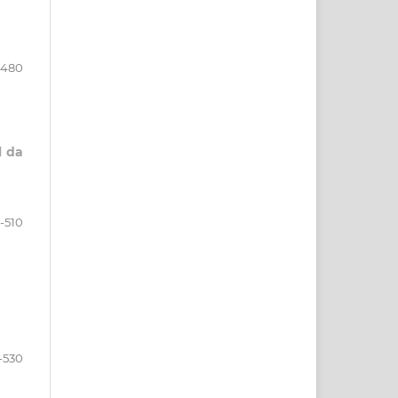
-480
l da
-510
1-530