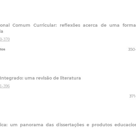
onal Comum Curricular: reflexões acerca de uma forma
la
50-370
ntos
350
ntegrado: uma revisão de literatura
71-396
371
gica: um panorama das dissertações e produtos educacio