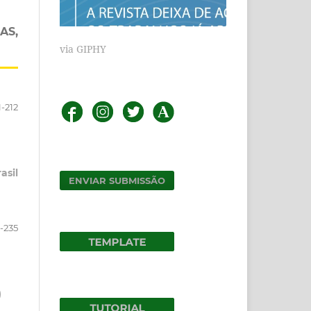
AS,
via GIPHY
1-212
asil
ENVIAR SUBMISSÃO
3-235
)