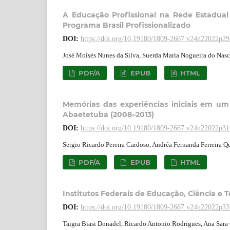
A Educação Profissional na Rede Estadual
Programa Brasil Profissionalizado
DOI:
https://doi.org/10.19180/1809-2667.v24n22022p2
José Moisés Nunes da Silva, Suerda Maria Nogueira do Nasci
PDF/A
EPUB
HTML
Memórias das experiências iniciais em um
Abaetetuba (2008–2013)
DOI:
https://doi.org/10.19180/1809-2667.v24n22022p3
Sergio Ricardo Pereira Cardoso, Andréa Fernanda Ferreira 
PDF/A
EPUB
HTML
Institutos Federais de Educação, Ciência e 
DOI:
https://doi.org/10.19180/1809-2667.v24n22022p3
Taigra Biasi Donadel, Ricardo Antonio Rodrigues, Ana Sar