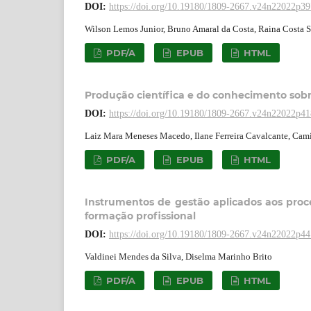
DOI:
https://doi.org/10.19180/1809-2667.v24n22022p3
Wilson Lemos Junior, Bruno Amaral da Costa, Raina Costa S
PDF/A
EPUB
HTML
Produção científica e do conhecimento sob
DOI:
https://doi.org/10.19180/1809-2667.v24n22022p4
Laiz Mara Meneses Macedo, Ilane Ferreira Cavalcante, Cam
PDF/A
EPUB
HTML
Instrumentos de gestão aplicados aos proc
formação profissional
DOI:
https://doi.org/10.19180/1809-2667.v24n22022p4
Valdinei Mendes da Silva, Diselma Marinho Brito
PDF/A
EPUB
HTML