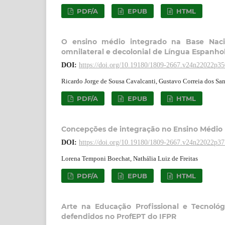
PDF/A
EPUB
HTML
O ensino médio integrado na Base Naci
omnilateral e decolonial de Língua Espanho
DOI:
https://doi.org/10.19180/1809-2667.v24n22022p3
Ricardo Jorge de Sousa Cavalcanti, Gustavo Correia dos Sa
PDF/A
EPUB
HTML
Concepções de integração no Ensino Médio I
DOI:
https://doi.org/10.19180/1809-2667.v24n22022p3
Lorena Temponi Boechat, Nathália Luiz de Freitas
PDF/A
EPUB
HTML
Arte na Educação Profissional e Tecnoló
defendidos no ProfEPT do IFPR