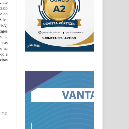
vinte
cisco
de do
Silva
IFPA)
tigos
s: 1-
 suas
es na
odo e
itos
-210