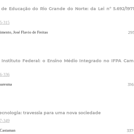
 de Educação do Rio Grande do Norte: da Lei nº 5.692/197
95-315
mento, José Flavio de Freitas
295
 Instituto Federal: o Ensino Médio Integrado no IFPA Ca
16-336
Quaresma
316
Tecnologia: travessia para uma nova sociedade
37-349
a Castaman
337