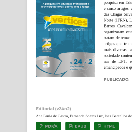
pesquisa em Educ
e cinco artigos, 
das Chagas Silva
Norte (IFRN), Le
Barros Cavalca
organizaram est
tratam de temas 
artigos que trat
mais diversas fa
sociedade conte
nas de EPT, em
emancipados e q
PUBLICADO:
Editorial (v24n2)
Ana Paula de Castro, Fernanda Soares Luz, Inez Barcellos d
PDF/A
EPUB
HTML