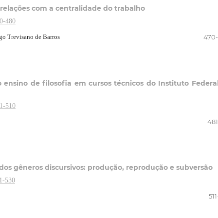
relações com a centralidade do trabalho
70-480
go Trevisano de Barros
470
 ensino de filosofia em cursos técnicos do Instituto Federa
81-510
481
 dos gêneros discursivos: produção, reprodução e subversão
11-530
51