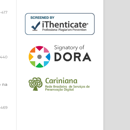
-417
-440
o na
-469