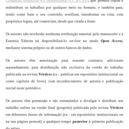
Commons Atribuição 4.0 Internacional (CC BY 4.0)
, que permite copiar e
redistribuir os trabalhos por qualquer meio ou formato, e também para,
tendo como base o seu conteúdo, reutilizar, transformar ou criar, com
propósitos legais, até comerciais, desde que citada a fonte.
Os autores não receberão nenhuma retribuição material pelo manuscrito e a
Essentia Editora irá disponibilizá-lo
on-line
no modo
Open Access
,
mediante sistema próprio ou de outros bancos de dados.
Os autores têm autorização para assumir contratos adicionais
separadamente, para distribuição não exclusiva da versão do trabalho
publicada na revista
Vértices
(ex.: publicar em repositório institucional ou
como capítulo de livro), com reconhecimento de autoria e publicação
inicial neste periódico.
Os autores têm permissão e são estimulados a divulgar e distribuir seu
trabalho online na versão final (posprint) publicada pela revista
Vértices
em diferentes fontes de informação (ex.: em repositórios institucionais ou
na sua página pessoal) a qualquer tempo
posterior
à primeira publicação
do artigo.