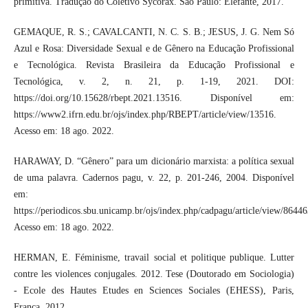
primitiva. Tradução do Coletivo Sycorax. São Paulo: Elefante, 2017.
GEMAQUE, R. S.; CAVALCANTI, N. C. S. B.; JESUS, J. G. Nem Só
Azul e Rosa: Diversidade Sexual e de Gênero na Educação Profissional
e Tecnológica. Revista Brasileira da Educação Profissional e
Tecnológica, v. 2, n. 21, p. 1-19, 2021. DOI:
https://doi.org/10.15628/rbept.2021.13516. Disponível em:
https://www2.ifrn.edu.br/ojs/index.php/RBEPT/article/view/13516.
Acesso em: 18 ago. 2022.
HARAWAY, D. “Gênero” para um dicionário marxista: a política sexual
de uma palavra. Cadernos pagu, v. 22, p. 201-246, 2004. Disponível
em:
https://periodicos.sbu.unicamp.br/ojs/index.php/cadpagu/article/view/86446
Acesso em: 18 ago. 2022.
HERMAN, E. Féminisme, travail social et politique publique. Lutter
contre les violences conjugales. 2012. Tese (Doutorado em Sociologia)
- Ecole des Hautes Etudes en Sciences Sociales (EHESS), Paris,
França, 2012.