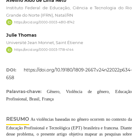
Avelino Aldo de Lima Neto
Instituto Federal de Educação, Ciência e Tecnologia do Rio
Grande do Norte (IFRN), Natal/RN
https://orcid.org/0000-0003-4810-8742
Julie Thomas
Université Jean Monnet, Saint Étienne
https://orcid.org/0000-0003-1718-4144
DOI:
https://doi.org/10.19180/1809-2667.v24n22022p634-
658
Palavras-chave:
Gênero, Violência de gênero, Educação
Profissional, Brasil, França
RESUMO
As violências baseadas no gênero ocorrem no contexto da
Educação Profissional e Tecnológica (EPT) brasileira e francesa. Diante
desse problema, o presente artigo objetiva mapear as pesquisas sobre