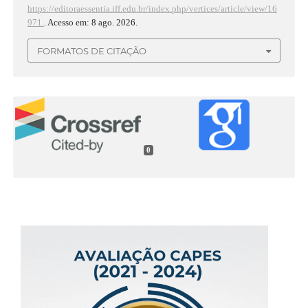
https://editoraessentia.iff.edu.br/index.php/vertices/article/view/16
971.
. Acesso em: 8 ago. 2026.
FORMATOS DE CITAÇÃO
0