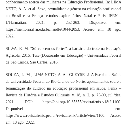
conhecimento acerca das mulheres na Educação Profissional. In: LIMA
NETO, A. A. et al. Sexo, sexualidade e gênero na educação profissional
no Brasil e na França: estudos exploratórios. Natal e Paris: IFRN e
L'Harmattan, 2021. p. 252-263. Disponível em:
https://memoria.ifrn.edu.br/handle/1044/2053. Acesso em: 18 ago.
2022.
SILVA, R. M. “Só vencem os fortes”: a barbárie do trote na Educação
Agrícola. 2016. Tese (Doutorado em Educação) - Universidade Federal
de São Carlos, São Carlos, 2016.
SOUZA, L. M.; LIMA NETO, A. A.; GLEYSE, J. A Escola de Saúde
da Universidade Federal do Rio Grande do Norte: apontamentos sobre a
feminização do cuidado na educação profissional em saúde. Fênix –
Revista de História e Estudos Culturais, v. 18, n. 2, p. 75-99, jul./dez.
2021. DOI: https://doi.org/10.35355/revistafenix.v18i2.1100.
Disponível em:
https://www.revistafenix.pro.br/revistafenix/article/view/1100. Acesso
em: 18 ago. 2022.