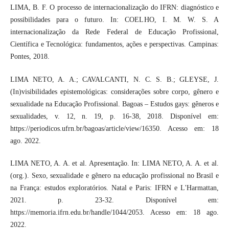
LIMA, B. F. O processo de internacionalização do IFRN: diagnóstico e
possibilidades para o futuro. In: COELHO, I. M. W. S. A
internacionalização da Rede Federal de Educação Profissional,
Científica e Tecnológica: fundamentos, ações e perspectivas. Campinas:
Pontes, 2018.
LIMA NETO, A. A.; CAVALCANTI, N. C. S. B.; GLEYSE, J.
(In)visibilidades epistemológicas: considerações sobre corpo, gênero e
sexualidade na Educação Profissional. Bagoas – Estudos gays: gêneros e
sexualidades, v. 12, n. 19, p. 16-38, 2018. Disponível em:
https://periodicos.ufrn.br/bagoas/article/view/16350. Acesso em: 18
ago. 2022.
LIMA NETO, A. A. et al. Apresentação. In: LIMA NETO, A. A. et al.
(org.). Sexo, sexualidade e gênero na educação profissional no Brasil e
na França: estudos exploratórios. Natal e Paris: IFRN e L'Harmattan,
2021. p. 23-32. Disponível em:
https://memoria.ifrn.edu.br/handle/1044/2053. Acesso em: 18 ago.
2022.