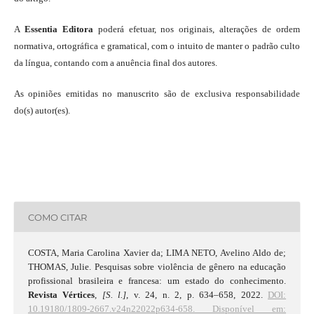
A
Essentia Editora
poderá efetuar, nos originais, alterações de ordem
normativa, ortográfica e gramatical, com o intuito de manter o padrão culto
da língua, contando com a anuência final dos autores.
As opiniões emitidas no manuscrito são de exclusiva responsabilidade
do(s) autor(es).
COMO CITAR
COSTA, Maria Carolina Xavier da; LIMA NETO, Avelino Aldo de;
THOMAS, Julie. Pesquisas sobre violência de gênero na educação
profissional brasileira e francesa: um estado do conhecimento.
Revista Vértices
,
[S. l.]
, v. 24, n. 2, p. 634–658, 2022.
DOI:
10.19180/1809-2667.v24n22022p634-658.
Disponível em: