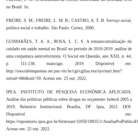
no Brasil. In:
FREIRE, S. M.; FREIRE, L. M. B.; CASTRO, A. T. B. Serviço social,
política social e trabalho. São Paulo: Cortez, 2006.
GUIMARÃES, T. A. A.; ROSA, L. C. S. A remanicomialização do
cuidado em saúde mental no Brasil no período de 2010-2019: análise de
uma conjuntura antirreformista. O Social em Questão, ano XXII, n. 44,
p. 111-138, maio/ago. 2019. Disponível em:
http://osocialemquestao.ser.puc-rio.br/cgi/cgilua.exe/sys/start.htm?
infoid=686&sid=59. Acesso em: 25 out. 2022.
IPEA. INSTITUTO DE PESQUISA ECONÔMICA APLICADA.
Análise das políticas públicas sobre drogas no orçamento federal 2005 a
2019. Relatório Institucional. Brasília, DF: Ipea, 2021. DOI:
Disponível em:
https://repositorio.ipea.gov.br/bitstream/11058/10835/1/AnalisePolPubli
Acesso em: 25 out. 2022.