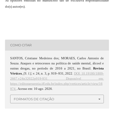
As opiniões emitidas no manuscrito são de exclusiva responsabilidade
do(s) autor(es).
COMO CITAR
SANTOS, Cristiane Medeiros dos; MORAES, Carlos Antonio de
Souza. Ataques e retrocessos na política de saúde mental, álcool e
outras drogas, no período de 2016 a 2021, no Brasil.
Revista
Vértices
,
[S. l.]
, v. 24, n. 3, p. 919–931, 2022.
DOI: 10.19180/1809-
2667.v24n32022p919-931.
Disponível em:
https://editoraessentia.iff.edu.br/index.php/vertices/article/view/16
974.
. Acesso em: 10 ago. 2026.
FORMATOS DE CITAÇÃO