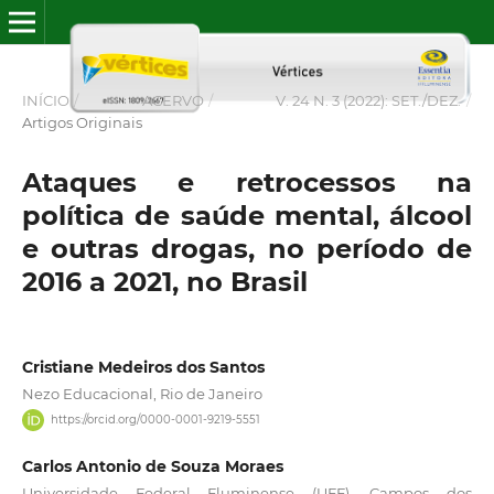
INÍCIO
/
ACERVO
/
V. 24 N. 3 (2022): SET./DEZ.
/
Artigos Originais
Ataques e retrocessos na
política de saúde mental, álcool
e outras drogas, no período de
2016 a 2021, no Brasil
Cristiane Medeiros dos Santos
Nezo Educacional, Rio de Janeiro
https://orcid.org/0000-0001-9219-5551
Carlos Antonio de Souza Moraes
Universidade Federal Fluminense (UFF), Campos dos