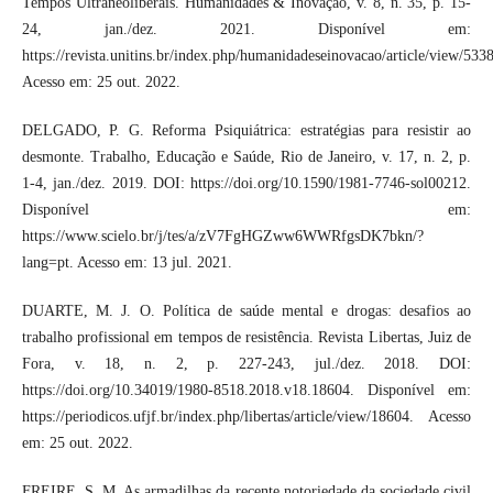
Tempos Ultraneoliberais. Humanidades & Inovação, v. 8, n. 35, p. 15-
24, jan./dez. 2021. Disponível em:
https://revista.unitins.br/index.php/humanidadeseinovacao/article/view/5338
Acesso em: 25 out. 2022.
DELGADO, P. G. Reforma Psiquiátrica: estratégias para resistir ao
desmonte. Trabalho, Educação e Saúde, Rio de Janeiro, v. 17, n. 2, p.
1-4, jan./dez. 2019. DOI: https://doi.org/10.1590/1981-7746-sol00212.
Disponível em:
https://www.scielo.br/j/tes/a/zV7FgHGZww6WWRfgsDK7bkn/?
lang=pt. Acesso em: 13 jul. 2021.
DUARTE, M. J. O. Política de saúde mental e drogas: desafios ao
trabalho profissional em tempos de resistência. Revista Libertas, Juiz de
Fora, v. 18, n. 2, p. 227-243, jul./dez. 2018. DOI:
https://doi.org/10.34019/1980-8518.2018.v18.18604. Disponível em:
https://periodicos.ufjf.br/index.php/libertas/article/view/18604. Acesso
em: 25 out. 2022.
FREIRE, S. M. As armadilhas da recente notoriedade da sociedade civil