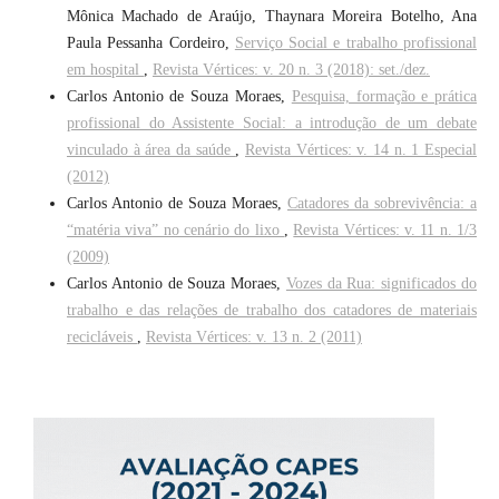
Mônica Machado de Araújo, Thaynara Moreira Botelho, Ana
Paula Pessanha Cordeiro,
Serviço Social e trabalho profissional
em hospital
,
Revista Vértices: v. 20 n. 3 (2018): set./dez.
Carlos Antonio de Souza Moraes,
Pesquisa, formação e prática
profissional do Assistente Social: a introdução de um debate
vinculado à área da saúde
,
Revista Vértices: v. 14 n. 1 Especial
(2012)
Carlos Antonio de Souza Moraes,
Catadores da sobrevivência: a
“matéria viva” no cenário do lixo
,
Revista Vértices: v. 11 n. 1/3
(2009)
Carlos Antonio de Souza Moraes,
Vozes da Rua: significados do
trabalho e das relações de trabalho dos catadores de materiais
recicláveis
,
Revista Vértices: v. 13 n. 2 (2011)