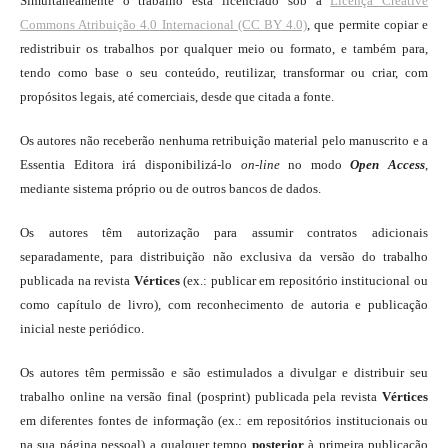
Simultaneamente o trabalho está licenciado sob a
Licença Creative
Commons Atribuição 4.0 Internacional (CC BY 4.0)
, que permite copiar e
redistribuir os trabalhos por qualquer meio ou formato, e também para,
tendo como base o seu conteúdo, reutilizar, transformar ou criar, com
propósitos legais, até comerciais, desde que citada a fonte.
Os autores não receberão nenhuma retribuição material pelo manuscrito e a
Essentia Editora irá disponibilizá-lo
on-line
no modo
Open Access
,
mediante sistema próprio ou de outros bancos de dados.
Os autores têm autorização para assumir contratos adicionais
separadamente, para distribuição não exclusiva da versão do trabalho
publicada na revista
Vértices
(ex.: publicar em repositório institucional ou
como capítulo de livro), com reconhecimento de autoria e publicação
inicial neste periódico.
Os autores têm permissão e são estimulados a divulgar e distribuir seu
trabalho online na versão final (posprint) publicada pela revista
Vértices
em diferentes fontes de informação (ex.: em repositórios institucionais ou
na sua página pessoal) a qualquer tempo
posterior
à primeira publicação