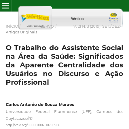
INÍCIO
/
ACERVO
/
V. 21 N. 3 (2019): SET./DEZ.
/
Artigos Originais
O Trabalho do Assistente Social
na Área da Saúde: Significados
da Aparente Centralidade dos
Usuários no Discurso e Ação
Profissional
Carlos Antonio de Souza Moraes
Universidade Federal Fluminense (UFF), Campos dos
Goytacazes/RJ
http://orcid.org/0000-0002-1070-3186