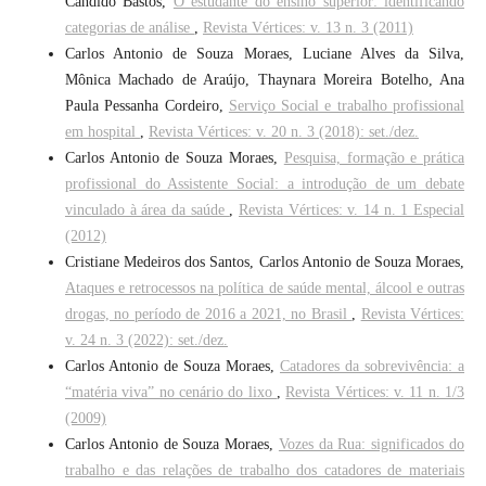
Candido Bastos,
O estudante do ensino superior: identificando
categorias de análise
,
Revista Vértices: v. 13 n. 3 (2011)
Carlos Antonio de Souza Moraes, Luciane Alves da Silva,
Mônica Machado de Araújo, Thaynara Moreira Botelho, Ana
Paula Pessanha Cordeiro,
Serviço Social e trabalho profissional
em hospital
,
Revista Vértices: v. 20 n. 3 (2018): set./dez.
Carlos Antonio de Souza Moraes,
Pesquisa, formação e prática
profissional do Assistente Social: a introdução de um debate
vinculado à área da saúde
,
Revista Vértices: v. 14 n. 1 Especial
(2012)
Cristiane Medeiros dos Santos, Carlos Antonio de Souza Moraes,
Ataques e retrocessos na política de saúde mental, álcool e outras
drogas, no período de 2016 a 2021, no Brasil
,
Revista Vértices:
v. 24 n. 3 (2022): set./dez.
Carlos Antonio de Souza Moraes,
Catadores da sobrevivência: a
“matéria viva” no cenário do lixo
,
Revista Vértices: v. 11 n. 1/3
(2009)
Carlos Antonio de Souza Moraes,
Vozes da Rua: significados do
trabalho e das relações de trabalho dos catadores de materiais