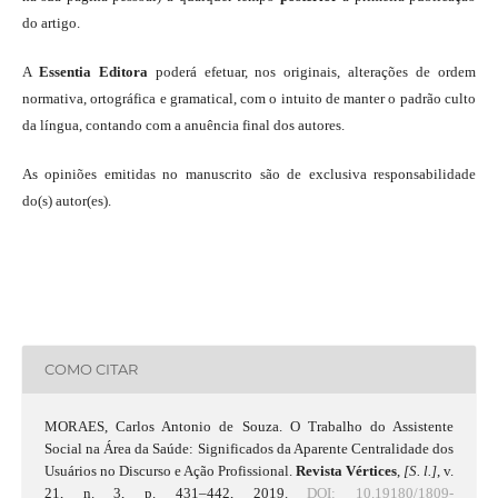
do artigo.
A
Essentia Editora
poderá efetuar, nos originais, alterações de ordem
normativa, ortográfica e gramatical, com o intuito de manter o padrão culto
da língua, contando com a anuência final dos autores.
As opiniões emitidas no manuscrito são de exclusiva responsabilidade
do(s) autor(es).
COMO CITAR
MORAES, Carlos Antonio de Souza. O Trabalho do Assistente
Social na Área da Saúde: Significados da Aparente Centralidade dos
Usuários no Discurso e Ação Profissional.
Revista Vértices
,
[S. l.]
, v.
21, n. 3, p. 431–442, 2019.
DOI: 10.19180/1809-