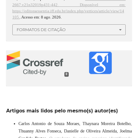
2667.v21n32019p431-442.
Disponível em:
https://editoraessentia.iff.edu.br/index.php/vertices/article/view/14
105.
. Acesso em: 8 ago. 2026.
FORMATOS DE CITAÇÃO
0
Artigos mais lidos pelo mesmo(s) autor(es)
Carlos Antonio de Souza Moraes, Thaynara Moreira Botelho,
Thuanny Alves Fonseca, Danielle de Oliveira Almeida, Joelma