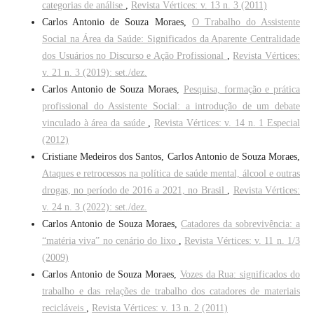
categorias de análise
,
Revista Vértices: v. 13 n. 3 (2011)
Carlos Antonio de Souza Moraes,
O Trabalho do Assistente
Social na Área da Saúde: Significados da Aparente Centralidade
dos Usuários no Discurso e Ação Profissional
,
Revista Vértices:
v. 21 n. 3 (2019): set./dez.
Carlos Antonio de Souza Moraes,
Pesquisa, formação e prática
profissional do Assistente Social: a introdução de um debate
vinculado à área da saúde
,
Revista Vértices: v. 14 n. 1 Especial
(2012)
Cristiane Medeiros dos Santos, Carlos Antonio de Souza Moraes,
Ataques e retrocessos na política de saúde mental, álcool e outras
drogas, no período de 2016 a 2021, no Brasil
,
Revista Vértices:
v. 24 n. 3 (2022): set./dez.
Carlos Antonio de Souza Moraes,
Catadores da sobrevivência: a
“matéria viva” no cenário do lixo
,
Revista Vértices: v. 11 n. 1/3
(2009)
Carlos Antonio de Souza Moraes,
Vozes da Rua: significados do
trabalho e das relações de trabalho dos catadores de materiais
recicláveis
,
Revista Vértices: v. 13 n. 2 (2011)