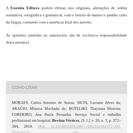
A
Essentia Editora
poderá efetuar, nos originais, alterações de ordem
normativa, ortográfica e gramatical, com o intuito de manter o padrão culto
da língua, contando com a anuência final dos autores.
As opiniões emitidas no manuscrito são de exclusiva responsabilidade
do(s) autor(es).
COMO CITAR
MORAES, Carlos Antonio de Souza; SILVA, Luciane Alves da;
ARAÚJO, Mônica Machado de; BOTELHO, Thaynara Moreira;
CORDEIRO, Ana Paula Pessanha. Serviço Social e trabalho
profissional em hospital.
Revista Vértices
,
[S. l.]
, v. 20, n. 3, p. 372–
384, 2018.
DOI: 10.19180/1809-2667.v20n32018p372-384.
Disponível em: