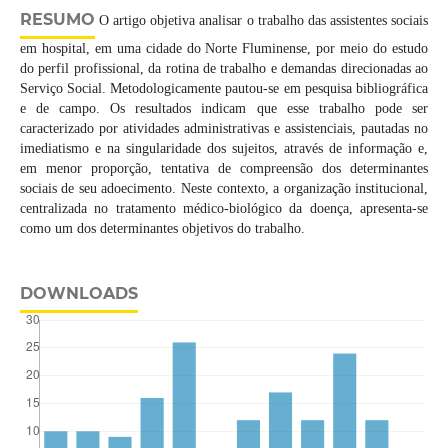
RESUMO
O artigo objetiva analisar o trabalho das assistentes sociais
em hospital, em uma cidade do Norte Fluminense, por meio do estudo
do perfil profissional, da rotina de trabalho e demandas direcionadas ao
Serviço Social. Metodologicamente pautou-se em pesquisa bibliográfica
e de campo. Os resultados indicam que esse trabalho pode ser
caracterizado por atividades administrativas e assistenciais, pautadas no
imediatismo e na singularidade dos sujeitos, através de informação e,
em menor proporção, tentativa de compreensão dos determinantes
sociais de seu adoecimento. Neste contexto, a organização institucional,
centralizada no tratamento médico-biológico da doença, apresenta-se
como um dos determinantes objetivos do trabalho.
DOWNLOADS