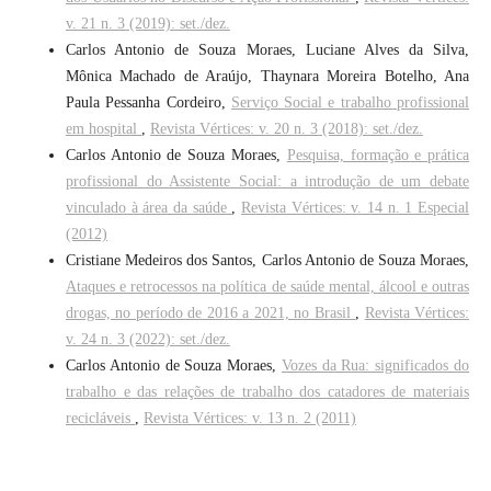
v. 21 n. 3 (2019): set./dez.
Carlos Antonio de Souza Moraes, Luciane Alves da Silva,
Mônica Machado de Araújo, Thaynara Moreira Botelho, Ana
Paula Pessanha Cordeiro,
Serviço Social e trabalho profissional
em hospital
,
Revista Vértices: v. 20 n. 3 (2018): set./dez.
Carlos Antonio de Souza Moraes,
Pesquisa, formação e prática
profissional do Assistente Social: a introdução de um debate
vinculado à área da saúde
,
Revista Vértices: v. 14 n. 1 Especial
(2012)
Cristiane Medeiros dos Santos, Carlos Antonio de Souza Moraes,
Ataques e retrocessos na política de saúde mental, álcool e outras
drogas, no período de 2016 a 2021, no Brasil
,
Revista Vértices:
v. 24 n. 3 (2022): set./dez.
Carlos Antonio de Souza Moraes,
Vozes da Rua: significados do
trabalho e das relações de trabalho dos catadores de materiais
recicláveis
,
Revista Vértices: v. 13 n. 2 (2011)