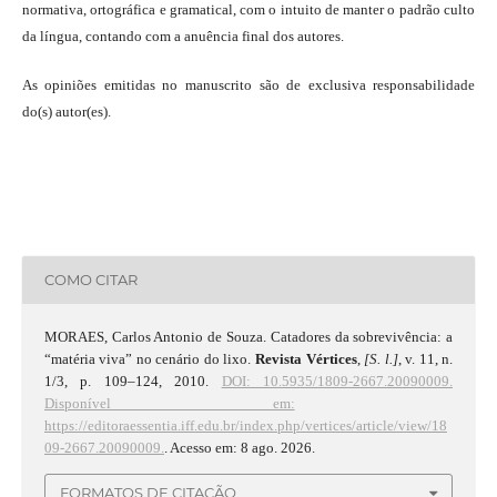
normativa, ortográfica e gramatical, com o intuito de manter o padrão culto
da língua, contando com a anuência final dos autores.
As opiniões emitidas no manuscrito são de exclusiva responsabilidade
do(s) autor(es).
COMO CITAR
MORAES, Carlos Antonio de Souza. Catadores da sobrevivência: a
“matéria viva” no cenário do lixo.
Revista Vértices
,
[S. l.]
, v. 11, n.
1/3, p. 109–124, 2010.
DOI: 10.5935/1809-2667.20090009.
Disponível em:
https://editoraessentia.iff.edu.br/index.php/vertices/article/view/18
09-2667.20090009.
. Acesso em: 8 ago. 2026.
FORMATOS DE CITAÇÃO