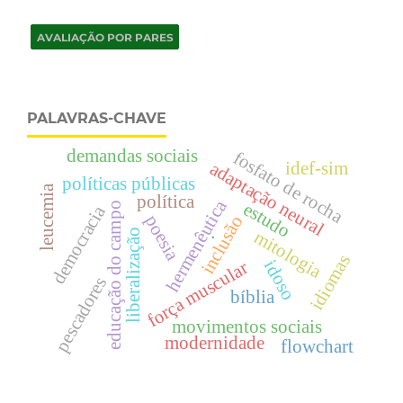
PALAVRAS-CHAVE
demandas sociais
fosfato de rocha
adaptação neural
idef-sim
políticas públicas
leucemia
política
hermenêutica
estudo
educação do campo
democracia
poesia
inclusão
.
mitologia
liberalização
idiomas
idoso
força muscular
pescadores
bíblia
movimentos sociais
modernidade
flowchart