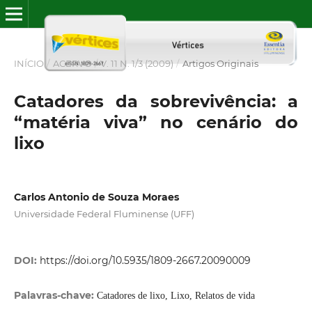
INÍCIO
/
ACERVO
/
V. 11 N. 1/3 (2009)
/
Artigos Originais
Catadores da sobrevivência: a
“matéria viva” no cenário do
lixo
Carlos Antonio de Souza Moraes
Universidade Federal Fluminense (UFF)
DOI:
https://doi.org/10.5935/1809-2667.20090009
Palavras-chave:
Catadores de lixo, Lixo, Relatos de vida