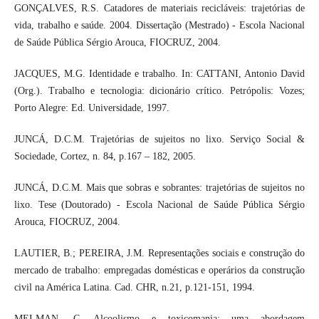
GONÇALVES, R.S. Catadores de materiais recicláveis: trajetórias de
vida, trabalho e saúde. 2004. Dissertação (Mestrado) - Escola Nacional
de Saúde Pública Sérgio Arouca, FIOCRUZ, 2004.
JACQUES, M.G. Identidade e trabalho. In: CATTANI, Antonio David
(Org.). Trabalho e tecnologia: dicionário crítico. Petrópolis: Vozes;
Porto Alegre: Ed. Universidade, 1997.
JUNCÁ, D.C.M. Trajetórias de sujeitos no lixo. Serviço Social &
Sociedade, Cortez, n. 84, p.167 – 182, 2005.
JUNCÁ, D.C.M. Mais que sobras e sobrantes: trajetórias de sujeitos no
lixo. Tese (Doutorado) - Escola Nacional de Saúde Pública Sérgio
Arouca, FIOCRUZ, 2004.
LAUTIER, B.; PEREIRA, J.M. Representações sociais e construção do
mercado de trabalho: empregadas domésticas e operários da construção
civil na América Latina. Cad. CHR, n.21, p.121-151, 1994.
MELMAN, C. Alcoolismo e toxicomania: uma abordagem