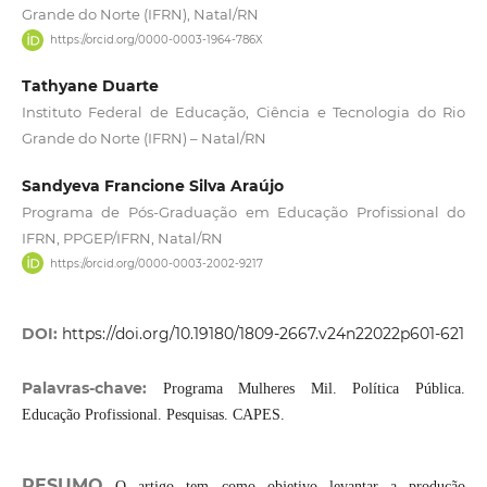
Grande do Norte (IFRN), Natal/RN
https://orcid.org/0000-0003-1964-786X
Tathyane Duarte
Instituto Federal de Educação, Ciência e Tecnologia do Rio
Grande do Norte (IFRN) – Natal/RN
Sandyeva Francione Silva Araújo
Programa de Pós-Graduação em Educação Profissional do
IFRN, PPGEP/IFRN, Natal/RN
https://orcid.org/0000-0003-2002-9217
DOI:
https://doi.org/10.19180/1809-2667.v24n22022p601-621
Palavras-chave:
Programa Mulheres Mil. Política Pública.
Educação Profissional. Pesquisas. CAPES.
RESUMO
O artigo tem como objetivo levantar a produção