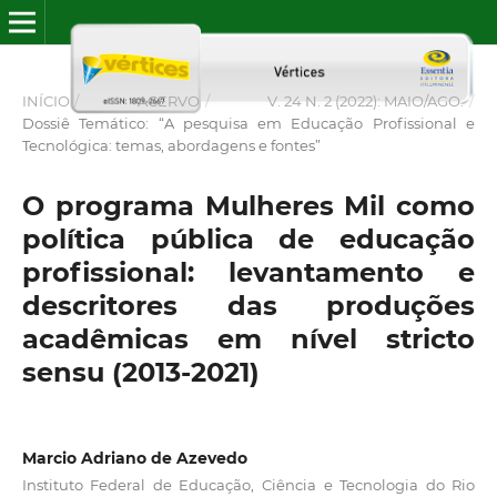
INÍCIO
/
ACERVO
/
V. 24 N. 2 (2022): MAIO/AGO.
/
Dossiê Temático: “A pesquisa em Educação Profissional e
Tecnológica: temas, abordagens e fontes”
O programa Mulheres Mil como
política pública de educação
profissional: levantamento e
descritores das produções
acadêmicas em nível stricto
sensu (2013-2021)
Marcio Adriano de Azevedo
Instituto Federal de Educação, Ciência e Tecnologia do Rio