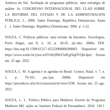
América do Sul. Avaliação de programas públicos: uma estratégia de
análise. In: CONGRESSO INTERNACIONAL DEL CLAD SOBRE
LA REFORMA DEL ESTADO Y DE LA ADMINISTRACIÓN
PÚBLICA, 5., 2000, Santo Domingo, República Dominicana. Anais
[…]. Santo Domingo, República Dominicana: 2000. p. 1-22.
SOUZA, C. Políticas públicas: uma revisão da literatura. Sociologias,
Porto Alegre, ano 8, n. 16, p. 20-45, jul./dez. 2006a. DOI:
https://doi.org/10.1590/S1517-45222006000200003. Disponível em:
https://www.scielo.br/j/soc/a/6YsWyBWZSdFgfSqDVQhc4jm/. Acesso
em: 25 ago. 2022.
SOUZA, L. M. A agenda e as agendas no Brasil. Cronos, Natal, v. 7, n.
1, p. 79-101, jan./jun. 2006b. Disponível em
https://periodicos.ufrn.br/cronos/article/view/3190. Acesso em: 25 ago.
2022.
SOUZA, L. L. Política Pública para Mulheres Através do Programa
Mulheres Mil: ações no Instituto Federal de Pernambuco. 2018. 130 f.