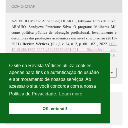
COMO CITAR
AZEVEDO, Marcio Adriano de; DUARTE, Tathyane Torres da Silva;
ARAÚJO, Sandyeva Francione Silva. O programa Mulheres Mil
como política pública de educação profissional: levantamento e
descritores das produções acadêmicas em nível stricto sensu (2013-
2021).
Revista Vértices
,
[S. l.]
, v. 24, n. 2, p. 601–621, 2022.
DOI:
10.19180/1809-2667.v24n22022p601-621.
Disponível em:
https://editoraessentia.iff.edu.br/index.php/vertices/article/view/16
989.
. Acesso em: 8 ago. 2026.
O site da Revista Vértices utiliza cookies
apenas para fins de autenticação do usuário
FORMATOS DE CITAÇÃO
e aprimoramento de nossos serviços. Ao
acessar o site, você concorda com a nossa
Política de Privacidade.
Learn more
OK, entendi!
0