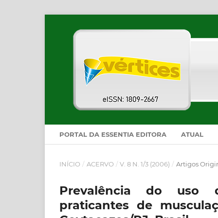
PORTAL DA ESSENTIA EDITORA
ATUAL
INÍCIO
/
ACERVO
/
V. 8 N. 1/3 (2006)
/
Artigos Origi
Prevalência do uso 
praticantes de muscul