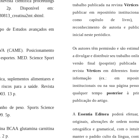
ta científica proceedings
trabalho publicada na revista
Vértices
. 2p. Disponível em:
publicar em repositório institucion
030813_creatina2mt.shtml.
como capítulo de livro),
reconhecimento de autoria e publi
upo de Estudos avançados em
inicial neste periódico.
Os autores têm permissão e são estimu
(CAME). Posicionamento
a divulgar e distribuir seu trabalho onli
s esportes. MED. Science Sport
versão final (posprint) publicada
revista
Vértices
em diferentes font
informação (ex.: em repositó
ca, suplementos alimentares e
institucionais ou na sua página pesso
riscos para a saúde. Revista
qualquer tempo
posterior
à prim
003. 13 p.
publicação do artigo.
nho de peso. Sports Science
A
Essentia Editora
poderá efetuar
99. 5p.
originais, alterações de ordem norma
ina BCAA glutamina carnitina
ortográfica e gramatical, com o intui
 2 p.
manter o padrão culto da língua, con