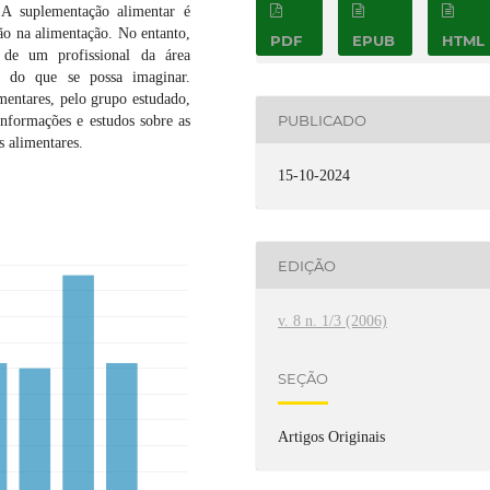
A suplementação alimentar é
o na alimentação. No entanto,
PDF
EPUB
HTML
 de um profissional da área
m do que se possa imaginar.
mentares, pelo grupo estudado,
PUBLICADO
informações e estudos sobre as
s alimentares.
15-10-2024
EDIÇÃO
v. 8 n. 1/3 (2006)
SEÇÃO
Artigos Originais