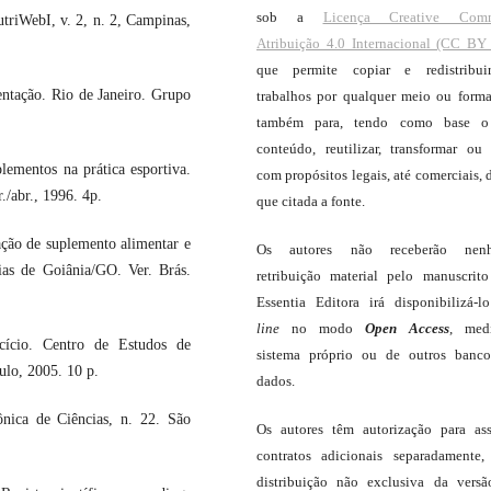
sob a
Licença Creative Com
riWebI, v. 2, n. 2, Campinas,
Atribuição 4.0 Internacional (CC BY 
que permite copiar e redistribui
ntação. Rio de Janeiro. Grupo
trabalhos por qualquer meio ou forma
também para, tendo como base o
conteúdo, reutilizar, transformar ou c
ementos na prática esportiva.
com propósitos legais, até comerciais, 
./abr., 1996. 4p.
que citada a fonte.
ão de suplemento alimentar e
Os autores não receberão nen
ias de Goiânia/GO. Ver. Brás.
retribuição material pelo manuscrit
.
Essentia Editora irá disponibilizá-
line
no modo
Open Access
, med
cício. Centro de Estudos de
sistema próprio ou de outros banc
ulo, 2005. 10 p.
dados.
ica de Ciências, n. 22. São
Os autores têm autorização para as
contratos adicionais separadamente,
distribuição não exclusiva da vers