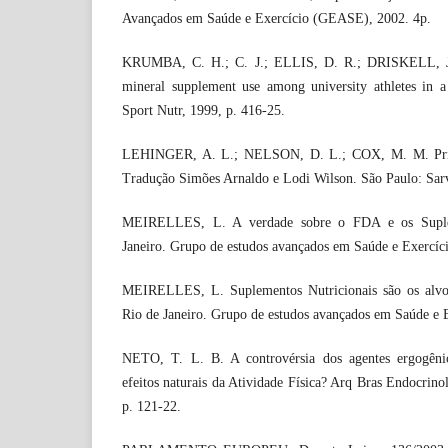
Avançados em Saúde e Exercício (GEASE), 2002. 4p.
KRUMBA, C. H.; C. J.; ELLIS, D. R.; DRISKELL, J.
mineral supplement use among university athletes in a di
Sport Nutr, 1999, p. 416-25.
LEHINGER, A. L.; NELSON, D. L.; COX, M. M. Princ
Tradução Simões Arnaldo e Lodi Wilson. São Paulo: Sarv
MEIRELLES, L. A verdade sobre o FDA e os Suplem
Janeiro. Grupo de estudos avançados em Saúde e Exercíci
MEIRELLES, L. Suplementos Nutricionais são os alvo
Rio de Janeiro. Grupo de estudos avançados em Saúde e E
NETO, T. L. B. A controvérsia dos agentes ergogêni
efeitos naturais da Atividade Física? Arq Bras Endocrinol
p. 121-22.