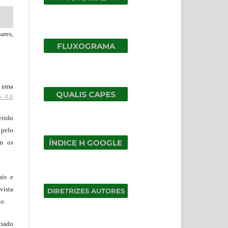
ares,
b uma
n 4.0
tido
 pelo
om os
ais e
vista
ão.
ciado