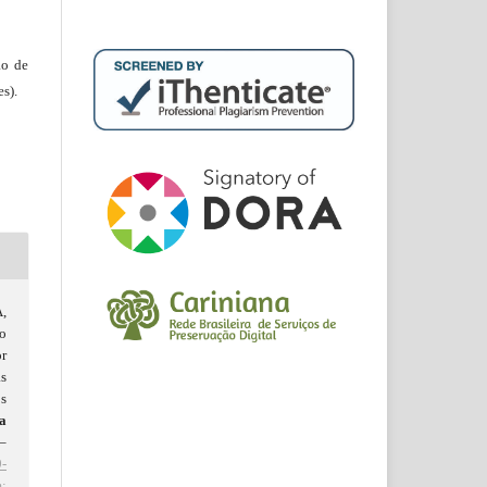
ão de
s).
,
so
r
s
s
a
1–
-
: