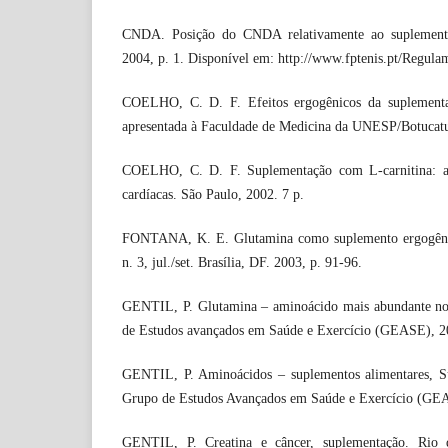
CNDA. Posição do CNDA relativamente ao suplementos
2004, p. 1. Disponível em: http://www.fptenis.pt/Regula
COELHO, C. D. F. Efeitos ergogênicos da suplementa
apresentada à Faculdade de Medicina da UNESP/Botucatu
COELHO, C. D. F. Suplementação com L-carnitina: ap
cardíacas. São Paulo, 2002. 7 p.
FONTANA, K. E. Glutamina como suplemento ergogênico
n. 3, jul./set. Brasília, DF. 2003, p. 91-96.
GENTIL, P. Glutamina – aminoácido mais abundante no 
de Estudos avançados em Saúde e Exercício (GEASE), 20
GENTIL, P. Aminoácidos – suplementos alimentares, Su
Grupo de Estudos Avançados em Saúde e Exercício (GEA
GENTIL, P. Creatina e câncer, suplementação. Rio 