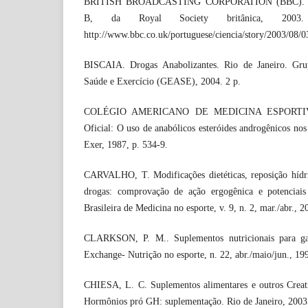
BRITISH BROADCASTING CORPORATION (BBC). Revis
B, da Royal Society britânica, 2003
http://www.bbc.co.uk/portuguese/ciencia/story/2003/08/
BISCAIA. Drogas Anabolizantes. Rio de Janeiro. Gr
Saúde e Exercício (GEASE), 2004. 2 p.
COLÉGIO AMERICANO DE MEDICINA ESPORTIVA 
Oficial: O uso de anabólicos esteróides androgênicos no
Exer, 1987, p. 534-9.
CARVALHO, T. Modificações dietéticas, reposição hídri
drogas: comprovação de ação ergogênica e potenciais 
Brasileira de Medicina no esporte, v. 9, n. 2, mar./abr., 2
CLARKSON, P. M.. Suplementos nutricionais para ga
Exchange- Nutrição no esporte, n. 22, abr./maio/jun., 19
CHIESA, L. C. Suplementos alimentares e outros Creat
Hormônios pró GH: suplementação. Rio de Janeiro, 2003.