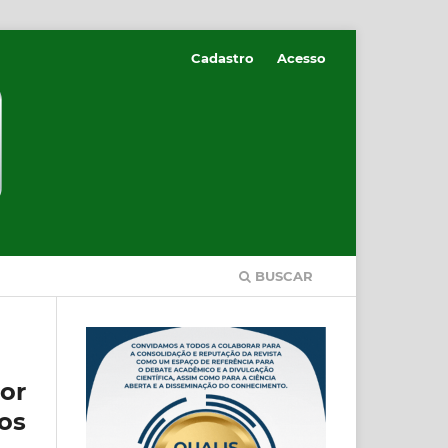
Cadastro
Acesso
BUSCAR
or
os