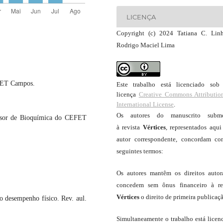
LICENÇA
Copyright (c) 2024 Tatiana C. Linh
Rodrigo Maciel Lima
EFET Campos.
Este trabalho está licenciado so
licença
Creative Commons Attributio
International License
.
Os autores do manuscrito subme
essor de Bioquímica do CEFET
à revista
Vértices
, representados aqui
autor correspondente, concordam c
seguintes termos:
Os autores mantêm os direitos autor
concedem sem ônus financeiro à re
Vértices
o direito de primeira publicaç
 desempenho físico. Rev. aul.
Simultaneamente o trabalho está licen