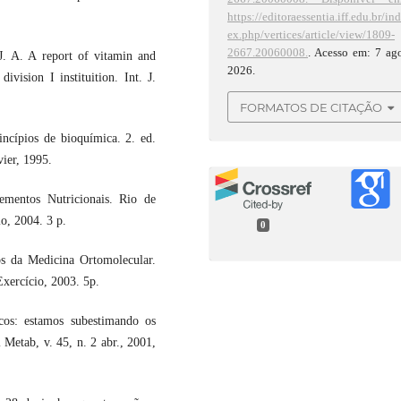
https://editoraessentia.iff.edu.br/in
ex.php/vertices/article/view/1809-
2667.20060008.
. Acesso em: 7 ag
 A. A report of vitamin and
2026.
vision I instituition. Int. J.
FORMATOS DE CITAÇÃO
ípios de bioquímica. 2. ed.
ier, 1995.
entos Nutricionais. Rio de
o, 2004. 3 p.
0
s da Medicina Ortomolecular.
xercício, 2003. 5p.
cos: estamos subestimando os
 Metab, v. 45, n. 2 abr., 2001,