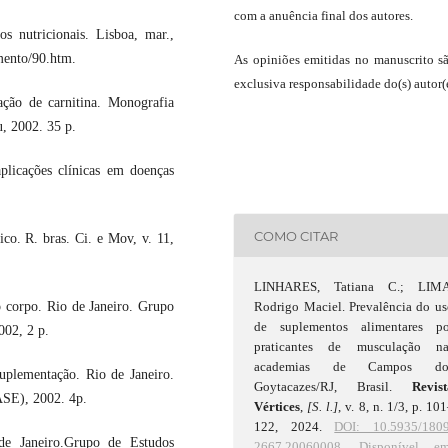
com a anuência final dos autores.
 nutricionais. Lisboa, mar.,
mento/90.htm.
As opiniões emitidas no manuscrito s
exclusiva responsabilidade do(s) autor(e
ção de carnitina. Monografia
, 2002. 35 p.
licações clínicas em doenças
COMO CITAR
. R. bras. Ci. e Mov, v. 11,
LINHARES, Tatiana C.; LIMA
corpo. Rio de Janeiro. Grupo
Rodrigo Maciel. Prevalência do u
de suplementos alimentares po
02, 2 p.
praticantes de musculação na
academias de Campos do
plementação. Rio de Janeiro.
Goytacazes/RJ, Brasil.
Revist
SE), 2002. 4p.
Vértices
,
[S. l.]
, v. 8, n. 1/3, p. 10
122, 2024.
DOI: 10.5935/1809
de Janeiro.Grupo de Estudos
2667.20060008.
Disponível em