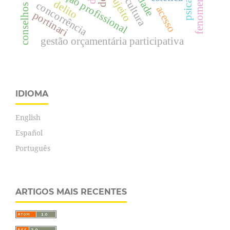
fenomenologia
educação profissional
sujeito
cultura
delito
concorrência
acesso
portinari
gestão orçamentária participativa
IDIOMA
English
Español
Português
ARTIGOS MAIS RECENTES