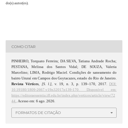
do(s) autor(es).
COMO CITAR
PINHEIRO, Torquato Ferreira; DA SILVA, Tatiana Andrade Rocha;
PESTANA, Melissa dos Santos Vidal; DE SOUZA, Valeria
Marcelino; LIMA, Rodrigo Maciel. Condições de saneamento do
bairro Ururaí em Campos dos Goytacazes, estado do Rio de Janeiro.
Revista Vértices
,
[S. l.]
, v. 19, n. 3, p. 139–170, 2017.
DOI:
10.19180/1809-2667.v19n32017p139-170.
Disponível em:
https://editoraessentia.iff.edu.br/index.php/vertices/article/view/72
44.
. Acesso em: 6 ago. 2026.
FORMATOS DE CITAÇÃO