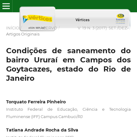
INÍCIO
/
ACERVO
/
V. 19 N. 3 (2017): SET./DEZ.
/
Artigos Originais
Condições de saneamento do
bairro Ururaí em Campos dos
Goytacazes, estado do Rio de
Janeiro
Torquato Ferreira Pinheiro
Instituto Federal de Educação, Ciência e Tecnologia
Fluminense (IFF) Campus Cambuci/RJ
Tatiana Andrade Rocha da Silva