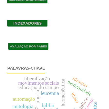
PALAVRAS-CHAVE
idiomas
liberalização
hermenêutica
modernidade
movimentos sociais
educação do campo
poesia
leucemia
idoso
.
automação
bíblia
mitologia