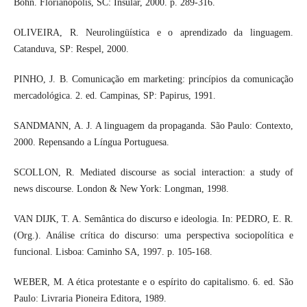
Bohn. Florianópolis, SC: Insular, 2000. p. 289-316.
OLIVEIRA, R. Neurolingüística e o aprendizado da linguagem.
Catanduva, SP: Respel, 2000.
PINHO, J. B. Comunicação em marketing: princípios da comunicação
mercadológica. 2. ed. Campinas, SP: Papirus, 1991.
SANDMANN, A. J. A linguagem da propaganda. São Paulo: Contexto,
2000. Repensando a Língua Portuguesa.
SCOLLON, R. Mediated discourse as social interaction: a study of
news discourse. London & New York: Longman, 1998.
VAN DIJK, T. A. Semântica do discurso e ideologia. In: PEDRO, E. R.
(Org.). Análise crítica do discurso: uma perspectiva sociopolítica e
funcional. Lisboa: Caminho SA, 1997. p. 105-168.
WEBER, M. A ética protestante e o espírito do capitalismo. 6. ed. São
Paulo: Livraria Pioneira Editora, 1989.