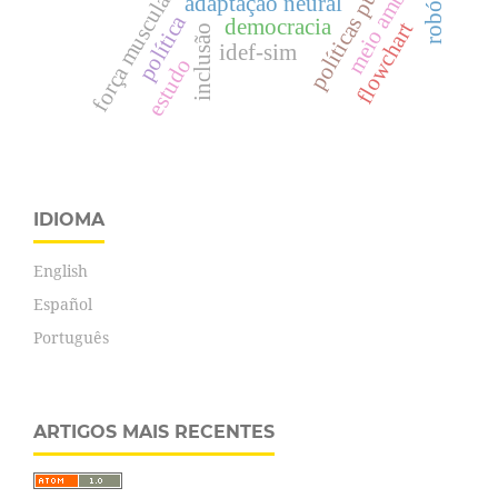
políticas públicas
meio ambiente
robótica
força muscular
adaptação neural
política
democracia
flowchart
inclusão
idef-sim
estudo
IDIOMA
English
Español
Português
ARTIGOS MAIS RECENTES