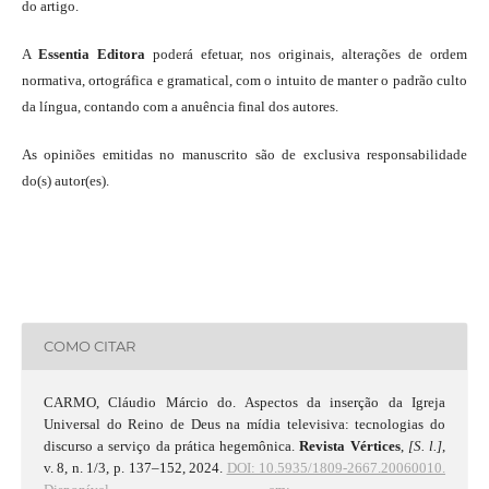
do artigo.
A
Essentia Editora
poderá efetuar, nos originais, alterações de ordem
normativa, ortográfica e gramatical, com o intuito de manter o padrão culto
da língua, contando com a anuência final dos autores.
As opiniões emitidas no manuscrito são de exclusiva responsabilidade
do(s) autor(es).
COMO CITAR
CARMO, Cláudio Márcio do. Aspectos da inserção da Igreja
Universal do Reino de Deus na mídia televisiva: tecnologias do
discurso a serviço da prática hegemônica.
Revista Vértices
,
[S. l.]
,
v. 8, n. 1/3, p. 137–152, 2024.
DOI: 10.5935/1809-2667.20060010.