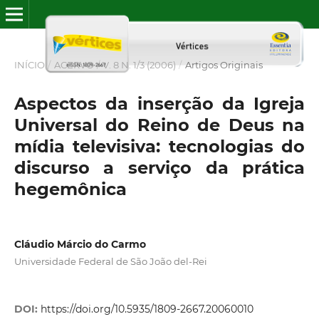
INÍCIO
/
ACERVO
/
V. 8 N. 1/3 (2006)
/
Artigos Originais
Aspectos da inserção da Igreja
Universal do Reino de Deus na
mídia televisiva: tecnologias do
discurso a serviço da prática
hegemônica
Cláudio Márcio do Carmo
Universidade Federal de São João del-Rei
DOI:
https://doi.org/10.5935/1809-2667.20060010