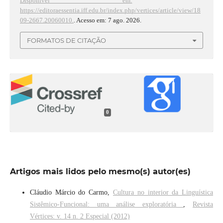
Disponível em:
https://editoraessentia.iff.edu.br/index.php/vertices/article/view/18
09-2667.20060010.
. Acesso em: 7 ago. 2026.
FORMATOS DE CITAÇÃO
0
Artigos mais lidos pelo mesmo(s) autor(es)
Cláudio Márcio do Carmo,
Cultura no interior da Linguística
Sistêmico-Funcional: uma análise exploratória
,
Revista
Vértices: v. 14 n. 2 Especial (2012)