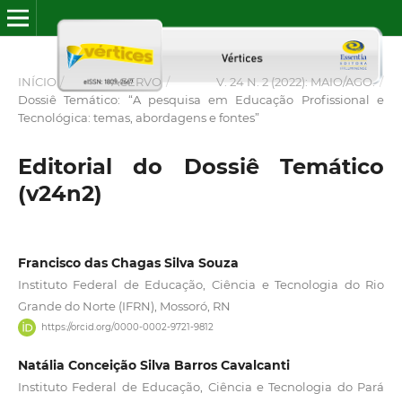
INÍCIO
/
ACERVO
/
V. 24 N. 2 (2022): MAIO/AGO.
/
Dossiê Temático: “A pesquisa em Educação Profissional e
Tecnológica: temas, abordagens e fontes”
Editorial do Dossiê Temático
(v24n2)
Francisco das Chagas Silva Souza
Instituto Federal de Educação, Ciência e Tecnologia do Rio
Grande do Norte (IFRN), Mossoró, RN
https://orcid.org/0000-0002-9721-9812
Natália Conceição Silva Barros Cavalcanti
Instituto Federal de Educação, Ciência e Tecnologia do Pará