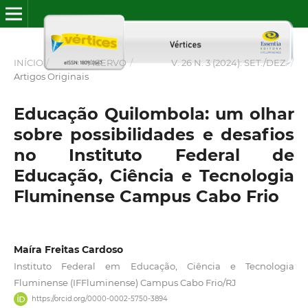
INÍCIO
/
ACERVO
/
V. 26 N. 3 (2024): SET./DEZ.
/
Artigos Originais
Educação Quilombola: um olhar
sobre possibilidades e desafios
no Instituto Federal de
Educação, Ciência e Tecnologia
Fluminense Campus Cabo Frio
Maíra Freitas Cardoso
Instituto Federal em Educação, Ciência e Tecnologia
Fluminense (IFFluminense) Campus Cabo Frio/RJ
https://orcid.org/0000-0002-5750-3894