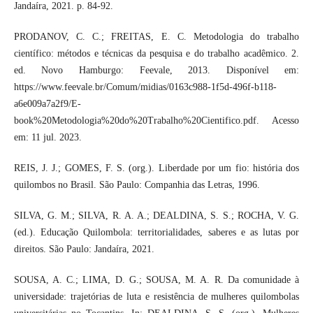
Jandaíra, 2021. p. 84-92.
PRODANOV, C. C.; FREITAS, E. C. Metodologia do trabalho
científico: métodos e técnicas da pesquisa e do trabalho acadêmico. 2.
ed. Novo Hamburgo: Feevale, 2013. Disponível em:
https://www.feevale.br/Comum/midias/0163c988-1f5d-496f-b118-
a6e009a7a2f9/E-
book%20Metodologia%20do%20Trabalho%20Cientifico.pdf. Acesso
em: 11 jul. 2023.
REIS, J. J.; GOMES, F. S. (org.). Liberdade por um fio: história dos
quilombos no Brasil. São Paulo: Companhia das Letras, 1996.
SILVA, G. M.; SILVA, R. A. A.; DEALDINA, S. S.; ROCHA, V. G.
(ed.). Educação Quilombola: territorialidades, saberes e as lutas por
direitos. São Paulo: Jandaíra, 2021.
SOUSA, A. C.; LIMA, D. G.; SOUSA, M. A. R. Da comunidade à
universidade: trajetórias de luta e resistência de mulheres quilombolas