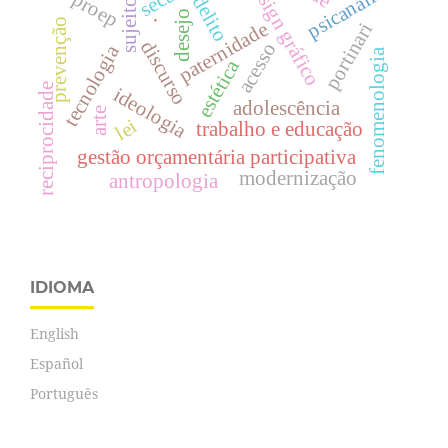
design gráfico
psicanálise
seca
proep
delito
sujeito
desejo
.
prevenção
paternidade
portinari
discurso
acesso
tecnologia
fenomenologia
estética
reciprocidade
ideologia
adolescência
arte
lei
trabalho e educação
gestão orçamentária participativa
modernização
antropologia
IDIOMA
English
Español
Português