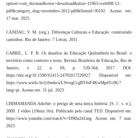
option=com_docman&view=download&alias=11963-rceb008-12-
pdf&category_slug=novembro-2012-pdf&Itemid=30192. Acesso em:
17 mar. 2025.
CANDAU, V. M. (org.). Diferenças Culturais e Educação: construindo
caminhos. Rio de Janeiro: 7 Letras, 2011.
CARRIL, L. F. B. Os desafios da Educação Quilombola no Brasil: o
território como contexto e texto. Revista Brasileira de Educação, Rio de
Janeiro, v. 22, n. 69, p. 539-564, 2017. DOI:
https://doi.org/10.1590/S1413-24782017226927. Disponível em:
https://www.scielo.br/j/rbedu/a/L9vwgCcgBY6sF4KwMpdYcfK/?
lang=pt. Acesso em: 31 jul. 2023.
CHIMAMANDA Adichie: o perigo de uma única história. [S. l.: s. n.],
2009. 1 vídeo (19min 16s). Publicado pelo canal TED. Disponível em:
https://www.youtube.com/watch?v=D9Ihs241zeg. Acesso em: 7 mar.
2023.