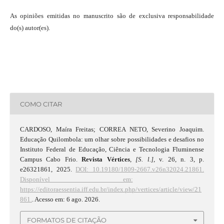
As opiniões emitidas no manuscrito são de exclusiva responsabilidade
do(s) autor(es).
COMO CITAR
CARDOSO, Maíra Freitas; CORREA NETO, Severino Joaquim.
Educação Quilombola: um olhar sobre possibilidades e desafios no
Instituto Federal de Educação, Ciência e Tecnologia Fluminense
Campus Cabo Frio.
Revista Vértices
,
[S. l.]
, v. 26, n. 3, p.
e26321861, 2025.
DOI: 10.19180/1809-2667.v26n32024.21861.
Disponível em:
https://editoraessentia.iff.edu.br/index.php/vertices/article/view/21
861.
. Acesso em: 6 ago. 2026.
FORMATOS DE CITAÇÃO