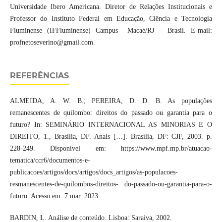
Universidade Ibero Americana. Diretor de Relações Institucionais e
Professor do Instituto Federal em Educação, Ciência e Tecnologia
Fluminense (IFFluminense) Campus Macaé/RJ – Brasil. E-mail:
profnetoseverino@gmail.com.
REFERÊNCIAS
ALMEIDA, A. W. B.; PEREIRA, D. D. B. As populações
remanescentes de quilombo: direitos do passado ou garantia para o
futuro? In: SEMINÁRIO INTERNACIONAL AS MINORIAS E O
DIREITO, 1., Brasília, DF. Anais […]. Brasília, DF: CJF, 2003. p.
228-249. Disponível em: https://www.mpf.mp.br/atuacao-
tematica/ccr6/documentos-e-
publicacoes/artigos/docs/artigos/docs_artigos/as-populacoes-
resmanescentes-de-quilombos-direitos- do-passado-ou-garantia-para-o-
futuro. Acesso em: 7 mar. 2023.
BARDIN, L. Análise de conteúdo. Lisboa: Saraiva, 2002.