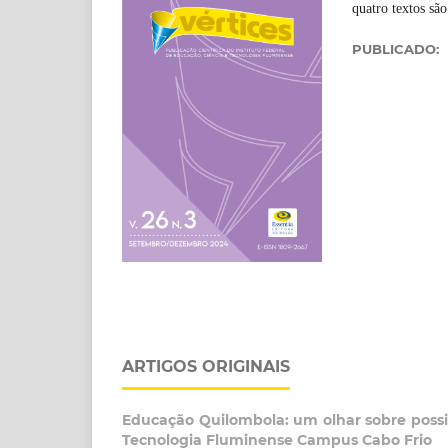
quatro textos são
PUBLICADO:
ARTIGOS ORIGINAIS
Educação Quilombola: um olhar sobre possib
Tecnologia Fluminense Campus Cabo Frio