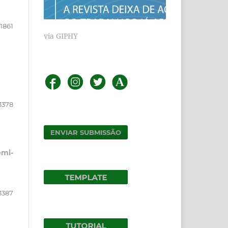
1861
via GIPHY
3378
ENVIAR SUBMISSÃO
emi-
3387