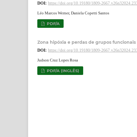
DOI:
https://doi.org/10.19180/1809-2667.v26n32024.23
Léo Marcos Werner, Daniela Copetti Santos
PDF/A
Zona hipóxia e perdas de grupos funcionai
DOI:
https://doi.org/10.19180/1809-2667.v26n32024.23
Judson Cruz Lopes Rosa
PDF/A (INGLÊS)