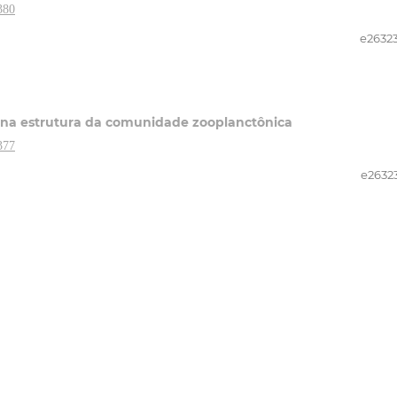
380
e2632
s na estrutura da comunidade zooplanctônica
377
e2632