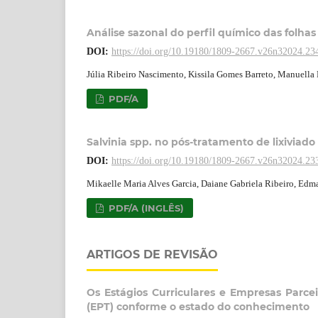
Análise sazonal do perfil químico das folhas
DOI:
https://doi.org/10.19180/1809-2667.v26n32024.23
Júlia Ribeiro Nascimento, Kissila Gomes Barreto, Manuella
PDF/A
Salvinia spp. no pós-tratamento de lixiviado 
DOI:
https://doi.org/10.19180/1809-2667.v26n32024.23
Mikaelle Maria Alves Garcia, Daiane Gabriela Ribeiro, Edm
PDF/A (INGLÊS)
ARTIGOS DE REVISÃO
Os Estágios Curriculares e Empresas Parce
(EPT) conforme o estado do conhecimento