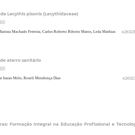
 de Lecythis pisonis (Lecythidaceae)
409
 Batista Machado Ferreira, Carlos Roberto Ribeiro Matos, Leda Mathias
e2632
de aterro sanitário
389
ar Isaias Melo, Roseli Mendonça Dias
e2632
iras: Formação Integral na Educação Profissional e Tecnoló