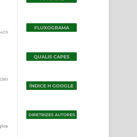
3409
3389
gica