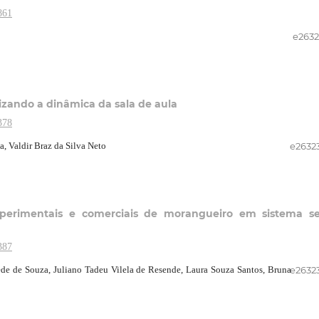
861
e2632
izando a dinâmica da sala de aula
378
, Valdir Braz da Silva Neto
e2632
perimentais e comerciais de morangueiro em sistema s
387
de de Souza, Juliano Tadeu Vilela de Resende, Laura Souza Santos, Bruna
e2632