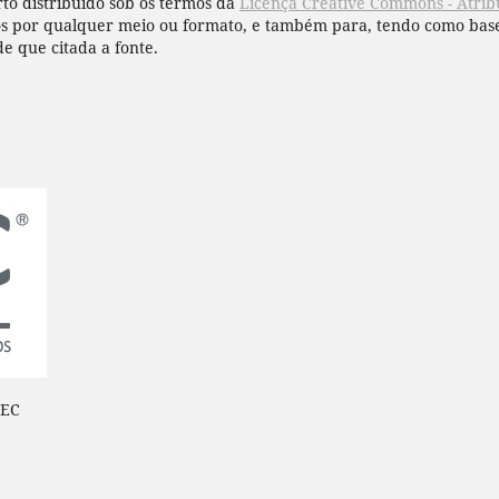
to distribuído sob os termos da
Licença Creative Commons - Atribu
hos por qualquer meio ou formato, e também para, tendo como base
de que citada a fonte.
BEC