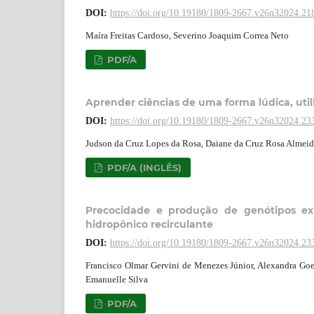
DOI:
https://doi.org/10.19180/1809-2667.v26n32024.21
Maíra Freitas Cardoso, Severino Joaquim Correa Neto
PDF/A
Aprender ciências de uma forma lúdica, util
DOI:
https://doi.org/10.19180/1809-2667.v26n32024.23
Judson da Cruz Lopes da Rosa, Daiane da Cruz Rosa Almeida
PDF/A (INGLÊS)
Precocidade e produção de genótipos ex
hidropônico recirculante
DOI:
https://doi.org/10.19180/1809-2667.v26n32024.23
Francisco Olmar Gervini de Menezes Júnior, Alexandra Goe
Emanuelle Silva
PDF/A