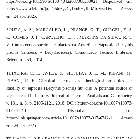
https://doi.org/10.1590/S0100-40422007000200021. Disponível em:
https://www.scielo.br/j/qn/a/4d6yvCyDmhHyfP9ZJqV6nDy/. Acesso
em: 24 abr. 2025.
SOUZA, A. S.; MARGALHO, L.; PRANCE, G. T.; GURGEL, E. S.
C.; GOMES, J. I.; CARVALHO, L. T.; MARTINS-DA-SILVA, R. C.
V. Conhecendo espécies de plantas da Amazônia: Sapucaia (Lecythis
pisonis Cambess. – Lecythidaceae). Comunicado Técnico Embrapa,
Belém, n. 250, 2014.
TEIXEIRA, G. L.; AVILA, S.; SILVEIRA, J. L. M.; RIBANI, M.;
RIBANI, R. H. Chemical, thermal and rheological properties and
stability of sapucaia (Lecythis pisonis) nut oils: A potential source of
vegetable oil in industry. Journal of Thermal Analysis and Calorimetry,
v. 131, n. 3, p. 2105-2121, 2018. DOI: https://doi.org/10.1007/s10973-
017-6742-1. Disponível em:
https://link.springer.com/article/10.1007/s10973-017-6742-1. Acesso
em: 24 abr. 2025.