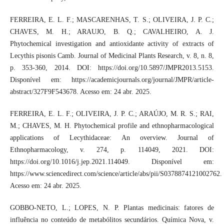
FERREIRA, E. L. F.; MASCARENHAS, T. S.; OLIVEIRA, J. P. C.;
CHAVES, M. H.; ARAUJO, B. Q.; CAVALHEIRO, A. J.
Phytochemical investigation and antioxidante activity of extracts of
Lecythis pisonis Camb. Journal of Medicinal Plants Research, v. 8, n. 8,
p. 353-360, 2014. DOI: https://doi.org/10.5897/JMPR2013.5153.
Disponível em: https://academicjournals.org/journal/JMPR/article-
abstract/327F9F543678. Acesso em: 24 abr. 2025.
FERREIRA, E. L. F.; OLIVEIRA, J. P. C.; ARAÚJO, M. R. S.; RAI,
M.; CHAVES, M. H. Phytochemical profile and ethnopharmacological
applications of Lecythidaceae: An overview. Journal of
Ethnopharmacology, v. 274, p. 114049, 2021. DOI:
https://doi.org/10.1016/j.jep.2021.114049. Disponível em:
https://www.sciencedirect.com/science/article/abs/pii/S0378874121002762.
Acesso em: 24 abr. 2025.
GOBBO-NETO, L.; LOPES, N. P. Plantas medicinais: fatores de
influência no conteúdo de metabólitos secundários. Química Nova, v.