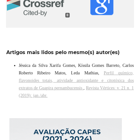
0
Artigos mais lidos pelo mesmo(s) autor(es)
Jéssica da Silva Xarifa Gomes, Kíssila Gomes Barreto, Carlos
Roberto Ribeiro Matos, Leda Mathias,
Perfil químico,
flavonoides totais, atividade antioxidante e citotóxica dos
extratos de Guapira pernambucensis
,
Revista Vértices: v. 21 n. 1
(2019): jan./abr.