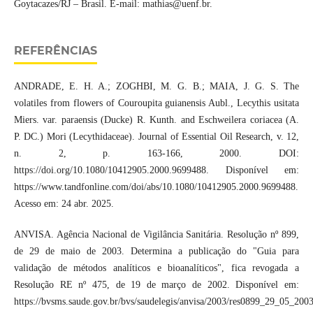
Goytacazes/RJ – Brasil. E-mail: mathias@uenf.br.
REFERÊNCIAS
ANDRADE, E. H. A.; ZOGHBI, M. G. B.; MAIA, J. G. S. The
volatiles from flowers of Couroupita guianensis Aubl., Lecythis usitata
Miers. var. paraensis (Ducke) R. Kunth. and Eschweilera coriacea (A.
P. DC.) Mori (Lecythidaceae). Journal of Essential Oil Research, v. 12,
n. 2, p. 163-166, 2000. DOI:
https://doi.org/10.1080/10412905.2000.9699488. Disponível em:
https://www.tandfonline.com/doi/abs/10.1080/10412905.2000.9699488.
Acesso em: 24 abr. 2025.
ANVISA. Agência Nacional de Vigilância Sanitária. Resolução nº 899,
de 29 de maio de 2003. Determina a publicação do "Guia para
validação de métodos analíticos e bioanalíticos", fica revogada a
Resolução RE nº 475, de 19 de março de 2002. Disponível em:
https://bvsms.saude.gov.br/bvs/saudelegis/anvisa/2003/res0899_29_05_2003