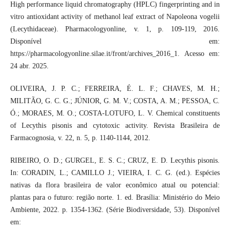
High performance liquid chromatography (HPLC) fingerprinting and in
vitro antioxidant activity of methanol leaf extract of Napoleona vogelii
(Lecythidaceae). Pharmacologyonline, v. 1, p. 109-119, 2016.
Disponível em:
https://pharmacologyonline.silae.it/front/archives_2016_1. Acesso em:
24 abr. 2025.
OLIVEIRA, J. P. C.; FERREIRA, É. L. F.; CHAVES, M. H.;
MILITÃO, G. C. G.; JÚNIOR, G. M. V.; COSTA, A. M.; PESSOA, C.
Ó.; MORAES, M. O.; COSTA-LOTUFO, L. V. Chemical constituents
of Lecythis pisonis and cytotoxic activity. Revista Brasileira de
Farmacognosia, v. 22, n. 5, p. 1140-1144, 2012.
RIBEIRO, O. D.; GURGEL, E. S. C.; CRUZ, E. D. Lecythis pisonis.
In: CORADIN, L.; CAMILLO J.; VIEIRA, I. C. G. (ed.). Espécies
nativas da flora brasileira de valor econômico atual ou potencial:
plantas para o futuro: região norte. 1. ed. Brasília: Ministério do Meio
Ambiente, 2022. p. 1354-1362. (Série Biodiversidade, 53). Disponível
em: