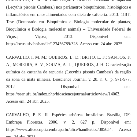
(Lecythis pisonis Cambess.) nos parâmetros bioquímicos, histológicos e
inflamatórios em ratos alimentados com dieta de cafeteria. 2013. 118 f.
Tese (Doutorado em Bioquímica e Biologia molecular de plantas;
Bioquímica e Biologia molecular animal) – Universidade Federal de
Viçosa, Viçosa, 2013. Disponível em:
http://locus.ufv.br/handle/123456789/328. Acesso em: 24 abr. 2025.
CARVALHO, I. M. M.; QUEIROS, L. D.; BRITO, L. F.; SANTOS, F.
A.; MOREIRA, A. V.; SOUZA, A. L.; QUEIROZ, J. H. Caracterização
química da castanha de sapucaia (Lecythis pisonis Cambess) da região
da zona da mata mineira. Bioscience Journal, v. 28, n. 6, p. 971-977,
2012. Disponível em:
https://seer.ufu.br/index.php/biosciencejournal/article/view/14063.
Acesso em: 24 abr. 2025.
CARVALHO, P. E. R. Espécies arbóreas brasileiras. Brasília, DF:
Embrapa Florestas, 2006. v. 2, 627 p. Disponível em:
https://www.alice.cnptia.embrapa.br/alice/handle/doc/305634. Acesso
em: 24 abr. 2025.