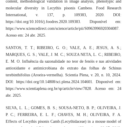
content, methodological validation in image analysis, phenotypic and
molecular diversity in Lecythis pisonis Cambess. Food Research
International, v. 137, p. 109383, 2020. DOI:
https://doi.org/10.1016/j.foodres.2020.109383. Disponível em:
https://www.sciencedirect.com/science/article/pii/S0963996920304087.
Acesso em: 24 abr. 2025.
SANTOS, T. T.; RIBEIRO, G. O.; VALE, A. E.; JESUS, A. S.;
MARQUES, G. S.; VALE, J. M. C.; SOUZA NETA, L. C.; RIBEIRO,
E. M. O. Influência da sazonalidade no teor de fenóis e nas atividades
antioxidante e antimicrobiana do extrato das folhas de Schinus
terebinthifolius (Aroeira-vermelha). Scientia Plena, v. 20, n. 10, 2024.
DOI: https://doi.org/10.14808/sci.plena.2024.104601. Disponível em:
https://www.scientiaplena.org.br/sp/article/view/7828. Acesso em: 24
abr. 2025.
SILVA, L. L.; GOMES, B. S.; SOUSA-NETO, B. P.; OLIVEIRA, J.
P. C.; FERREIRA, E. L. F.; CHAVES, M. H.; OLIVEIRA, F. A.
Effects of Lecythis pisonis Camb.(Lecythidaceae) in a mouse model of