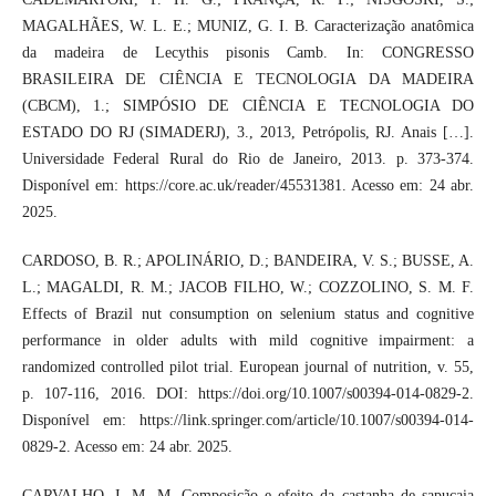
MAGALHÃES, W. L. E.; MUNIZ, G. I. B. Caracterização anatômica
da madeira de Lecythis pisonis Camb. In: CONGRESSO
BRASILEIRA DE CIÊNCIA E TECNOLOGIA DA MADEIRA
(CBCM), 1.; SIMPÓSIO DE CIÊNCIA E TECNOLOGIA DO
ESTADO DO RJ (SIMADERJ), 3., 2013, Petrópolis, RJ. Anais […].
Universidade Federal Rural do Rio de Janeiro, 2013. p. 373-374.
Disponível em: https://core.ac.uk/reader/45531381. Acesso em: 24 abr.
2025.
CARDOSO, B. R.; APOLINÁRIO, D.; BANDEIRA, V. S.; BUSSE, A.
L.; MAGALDI, R. M.; JACOB FILHO, W.; COZZOLINO, S. M. F.
Effects of Brazil nut consumption on selenium status and cognitive
performance in older adults with mild cognitive impairment: a
randomized controlled pilot trial. European journal of nutrition, v. 55,
p. 107-116, 2016. DOI: https://doi.org/10.1007/s00394-014-0829-2.
Disponível em: https://link.springer.com/article/10.1007/s00394-014-
0829-2. Acesso em: 24 abr. 2025.
CARVALHO, I. M. M. Composição e efeito da castanha de sapucaia