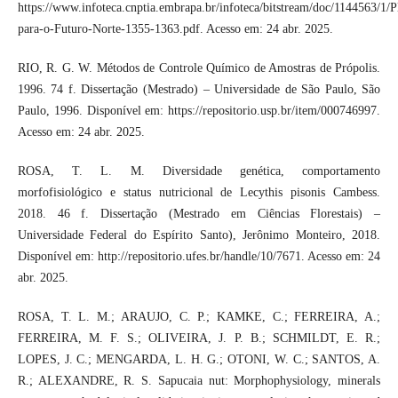
https://www.infoteca.cnptia.embrapa.br/infoteca/bitstream/doc/1144563/1/P
para-o-Futuro-Norte-1355-1363.pdf. Acesso em: 24 abr. 2025.
RIO, R. G. W. Métodos de Controle Químico de Amostras de Própolis.
1996. 74 f. Dissertação (Mestrado) ‒ Universidade de São Paulo, São
Paulo, 1996. Disponível em: https://repositorio.usp.br/item/000746997.
Acesso em: 24 abr. 2025.
ROSA, T. L. M. Diversidade genética, comportamento
morfofisiológico e status nutricional de Lecythis pisonis Cambess.
2018. 46 f. Dissertação (Mestrado em Ciências Florestais) –
Universidade Federal do Espírito Santo), Jerônimo Monteiro, 2018.
Disponível em: http://repositorio.ufes.br/handle/10/7671. Acesso em: 24
abr. 2025.
ROSA, T. L. M.; ARAUJO, C. P.; KAMKE, C.; FERREIRA, A.;
FERREIRA, M. F. S.; OLIVEIRA, J. P. B.; SCHMILDT, E. R.;
LOPES, J. C.; MENGARDA, L. H. G.; OTONI, W. C.; SANTOS, A.
R.; ALEXANDRE, R. S. Sapucaia nut: Morphophysiology, minerals