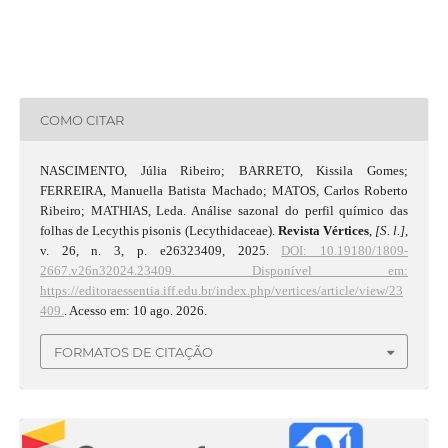
COMO CITAR
NASCIMENTO, Júlia Ribeiro; BARRETO, Kissila Gomes;
FERREIRA, Manuella Batista Machado; MATOS, Carlos Roberto
Ribeiro; MATHIAS, Leda. Análise sazonal do perfil químico das
folhas de Lecythis pisonis (Lecythidaceae).
Revista Vértices
,
[S. l.]
,
v. 26, n. 3, p. e26323409, 2025.
DOI: 10.19180/1809-
2667.v26n32024.23409.
Disponível em:
https://editoraessentia.iff.edu.br/index.php/vertices/article/view/23
409.
. Acesso em: 10 ago. 2026.
FORMATOS DE CITAÇÃO