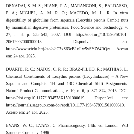
DENADAI, S. M. S.; HIANE, P. A.; MARANGONI, S.; BALDASSO,
P. A.; MIGUEL, A. M. R. O.; MACEDO, M. L. R. In vitro
digestibility of globulins from sapucaia (Lecythis pisonis Camb.) nuts
by mammalian digestive proteinases. Food Science and Technology, v.
27, n. 3, p. 535-543, 2007. DOI: https://doi.org/10.1590/S0101-
20612007000300018. Disponível em:
https://www.scielo.br/j/cta/a/dC7xS63cBLnLw5ySYZ64RQz/. Acesso
em: 24 abr. 2025.
DUARTE, R. C.; MATOS, C. R. R.; BRAZ-FILHO, R.; MATHIAS, L.
Chemical Constituents of Lecythis pisonis (Lecythidaceae) – A New
Saponin and Complete 1H and 13C Chemical Shift Assignments.
Natural Product Communications, v. 10, n. 6, p. 871-874, 2015. DOI:
https://doi.org/10.1177/1934578X1501000619. Disponível em:
https://journals.sagepub.com/doi/epdf/10.1177/1934578X1501000619.
Acesso em: 24 abr. 2025.
EVANS, W. C.; EVANS, C. Pharmacognosy. 14th. ed. London: WB
Saunders Company, 1996.