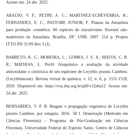
Acesso em: 24 abr. 2025.
ARAÚJO, V. F.; PETRY, A. C.; MARTINEZ-ECHEVERRIA, R.;
FERNANDES, E. C.; PASTORE JUNIOR, F. Plantas da Amazônia
para produção cosmética: 60 espécies do extrativismo florestal não-
madeireiro da Amazônia. Brasília, DF: UNB, 2007. 214 p. Projeto
ITTO PD 31/99 Rev.3 (I).
BARRETO, K. G.; MOREIRA, L.; GOMES, J. S. X.; MATOS, C. R.
R.; MATHIAS, L. Perfil fitoquímico e avaliação da atividade
antioxidante e citotóxica de um espécime de Lecythis pisonis Cambess.
(Lecythidaceae). Revista virtual de química, v. 12, n. 6, p. 1511-1528,
2020. Disponível em: https://rvq.sbq.org.br/pdf/v12n6a12. Acesso em:
24 abr. 2025.
BERNARDES, V. P. B. Resgate e propagação vegetativa de Lecythis
pisonis Cambess. por estaquia. 2016. 58 f. Dissertação (Mestrado em
Ciências Florestais) – Programa de Pós-Graduação em Ciências
Florestais, Universidade Federal do Espírito Santo, Centro de Ciências