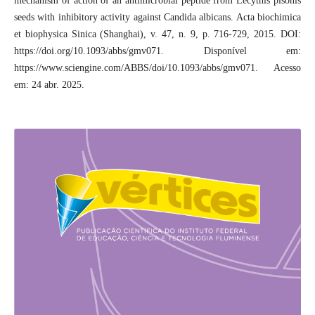
mechanism of action of an antimicrobial peptide from Lecythis pisonis
seeds with inhibitory activity against Candida albicans. Acta biochimica
et biophysica Sinica (Shanghai), v. 47, n. 9, p. 716-729, 2015. DOI:
https://doi.org/10.1093/abbs/gmv071. Disponível em:
https://www.sciengine.com/ABBS/doi/10.1093/abbs/gmv071. Acesso
em: 24 abr. 2025.