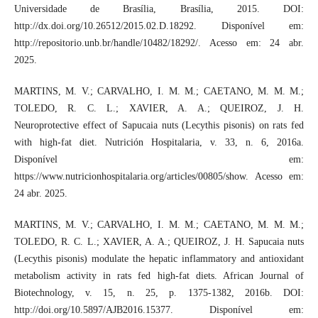
Universidade de Brasília, Brasília, 2015. DOI:
http://dx.doi.org/10.26512/2015.02.D.18292. Disponível em:
http://repositorio.unb.br/handle/10482/18292/. Acesso em: 24 abr.
2025.
MARTINS, M. V.; CARVALHO, I. M. M.; CAETANO, M. M. M.;
TOLEDO, R. C. L.; XAVIER, A. A.; QUEIROZ, J. H.
Neuroprotective effect of Sapucaia nuts (Lecythis pisonis) on rats fed
with high-fat diet. Nutrición Hospitalaria, v. 33, n. 6, 2016a.
Disponível em:
https://www.nutricionhospitalaria.org/articles/00805/show. Acesso em:
24 abr. 2025.
MARTINS, M. V.; CARVALHO, I. M. M.; CAETANO, M. M. M.;
TOLEDO, R. C. L.; XAVIER, A. A.; QUEIROZ, J. H. Sapucaia nuts
(Lecythis pisonis) modulate the hepatic inflammatory and antioxidant
metabolism activity in rats fed high-fat diets. African Journal of
Biotechnology, v. 15, n. 25, p. 1375-1382, 2016b. DOI:
http://doi.org/10.5897/AJB2016.15377. Disponível em: