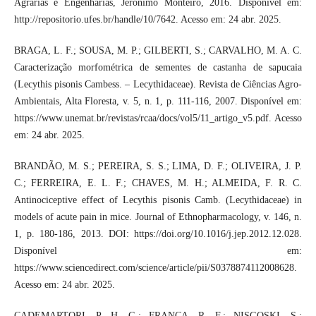
Agrárias e Engenharias, Jerônimo Monteiro, 2016. Disponível em:
http://repositorio.ufes.br/handle/10/7642. Acesso em: 24 abr. 2025.
BRAGA, L. F.; SOUSA, M. P.; GILBERTI, S.; CARVALHO, M. A. C.
Caracterização morfométrica de sementes de castanha de sapucaia
(Lecythis pisonis Cambess. – Lecythidaceae). Revista de Ciências Agro-
Ambientais, Alta Floresta, v. 5, n. 1, p. 111-116, 2007. Disponível em:
https://www.unemat.br/revistas/rcaa/docs/vol5/11_artigo_v5.pdf. Acesso
em: 24 abr. 2025.
BRANDÃO, M. S.; PEREIRA, S. S.; LIMA, D. F.; OLIVEIRA, J. P.
C.; FERREIRA, E. L. F.; CHAVES, M. H.; ALMEIDA, F. R. C.
Antinociceptive effect of Lecythis pisonis Camb. (Lecythidaceae) in
models of acute pain in mice. Journal of Ethnopharmacology, v. 146, n.
1, p. 180-186, 2013. DOI: https://doi.org/10.1016/j.jep.2012.12.028.
Disponível em:
https://www.sciencedirect.com/science/article/pii/S0378874112008628.
Acesso em: 24 abr. 2025.
CADEMARTORI, P. H. G.; FRANÇA, R. F.; NISGOSKI, S.;