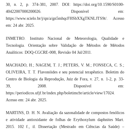
30, n. 2, p. 374-381, 2007. DOI: https://doi.org/10.1590/S0100-
40422007000200026. Disponível em:
https://www.scielo.br/j/qn/a/gn5mhqcFHSbXXgTKNLJTS9t/. Acesso
em: 24 abr. 2025.
INMETRO. Instituto Nacional de Meteorologia, Qualidade e
Tecnologia. Orientação sobre Validação de Métodos de Métodos
Analíticos: DOQ-CGCRE-008, Revisão 04 Jul/2011.
MACHADO, H.; NAGEM, T. J.; PETERS, V. M.; FONSECA, C. S.;
OLIVEIRA, T. T. Flavonóides e seu potencial terapêutico. Boletim do
Centro de Biologia da Reprodução, Juiz de Fora, v. 27, n. 1-2, p. 33-
39, 2008. Disponível em:
https://periodicos.ufjf.br/index.php/boletimcbr/article/view/17024.
Acesso em: 24 abr. 2025.
MARTINS, D. H. N. Avaliação da sazonalidade de compostos fenólicos
e atividade antioxidante de folhas de Erythoxylum daphnites Mart.
2015. 102 f., il. Dissertação (Mestrado em Ciências da Saúde) –