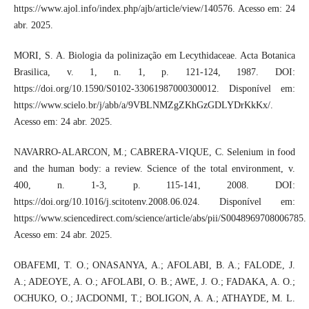
https://www.ajol.info/index.php/ajb/article/view/140576. Acesso em: 24
abr. 2025.
MORI, S. A. Biologia da polinização em Lecythidaceae. Acta Botanica
Brasilica, v. 1, n. 1, p. 121-124, 1987. DOI:
https://doi.org/10.1590/S0102-33061987000300012. Disponível em:
https://www.scielo.br/j/abb/a/9VBLNMZgZKhGzGDLYDrKkKx/.
Acesso em: 24 abr. 2025.
NAVARRO-ALARCON, M.; CABRERA-VIQUE, C. Selenium in food
and the human body: a review. Science of the total environment, v.
400, n. 1-3, p. 115-141, 2008. DOI:
https://doi.org/10.1016/j.scitotenv.2008.06.024. Disponível em:
https://www.sciencedirect.com/science/article/abs/pii/S0048969708006785.
Acesso em: 24 abr. 2025.
OBAFEMI, T. O.; ONASANYA, A.; AFOLABI, B. A.; FALODE, J.
A.; ADEOYE, A. O.; AFOLABI, O. B.; AWE, J. O.; FADAKA, A. O.;
OCHUKO, O.; JACDONMI, T.; BOLIGON, A. A.; ATHAYDE, M. L.