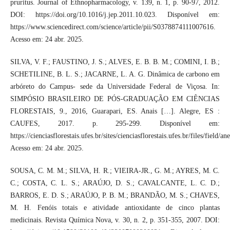
pruritus. Journal of Ethnopharmacology, v. 139, n. 1, p. 90-97, 2012.
DOI: https://doi.org/10.1016/j.jep.2011.10.023. Disponível em:
https://www.sciencedirect.com/science/article/pii/S0378874111007616.
Acesso em: 24 abr. 2025.
SILVA, V. F.; FAUSTINO, J. S.; ALVES, E. B. B. M.; COMINI, I. B.;
SCHETILINE, B. L. S.; JACARNE, L. A. G. Dinâmica de carbono em
arbóreto do Campus- sede da Universidade Federal de Viçosa. In:
SIMPÓSIO BRASILEIRO DE PÓS-GRADUAÇÃO EM CIÊNCIAS
FLORESTAIS, 9., 2016, Guarapari, ES. Anais […]. Alegre, ES :
CAUFES, 2017. p. 295-299. Disponível em:
https://cienciasflorestais.ufes.br/sites/cienciasflorestais.ufes.br/files/field/an
Acesso em: 24 abr. 2025.
SOUSA, C. M. M.; SILVA, H. R.; VIEIRA-JR., G. M.; AYRES, M. C.
C.; COSTA, C. L. S.; ARAÚJO, D. S.; CAVALCANTE, L. C. D.;
BARROS, E. D. S.; ARAÚJO, P. B. M.; BRANDÃO, M. S.; CHAVES,
M. H. Fenóis totais e atividade antioxidante de cinco plantas
medicinais. Revista Química Nova, v. 30, n. 2, p. 351-355, 2007. DOI: