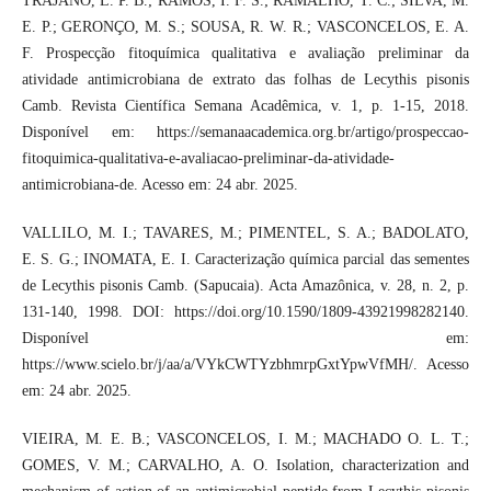
TRAJANO, L. P. B.; RAMOS, I. F. S.; RAMALHO, T. C.; SILVA, M.
E. P.; GERONÇO, M. S.; SOUSA, R. W. R.; VASCONCELOS, E. A.
F. Prospecção fitoquímica qualitativa e avaliação preliminar da
atividade antimicrobiana de extrato das folhas de Lecythis pisonis
Camb. Revista Científica Semana Acadêmica, v. 1, p. 1-15, 2018.
Disponível em: https://semanaacademica.org.br/artigo/prospeccao-
fitoquimica-qualitativa-e-avaliacao-preliminar-da-atividade-
antimicrobiana-de. Acesso em: 24 abr. 2025.
VALLILO, M. I.; TAVARES, M.; PIMENTEL, S. A.; BADOLATO,
E. S. G.; INOMATA, E. I. Caracterização química parcial das sementes
de Lecythis pisonis Camb. (Sapucaia). Acta Amazônica, v. 28, n. 2, p.
131-140, 1998. DOI: https://doi.org/10.1590/1809-43921998282140.
Disponível em:
https://www.scielo.br/j/aa/a/VYkCWTYzbhmrpGxtYpwVfMH/. Acesso
em: 24 abr. 2025.
VIEIRA, M. E. B.; VASCONCELOS, I. M.; MACHADO O. L. T.;
GOMES, V. M.; CARVALHO, A. O. Isolation, characterization and