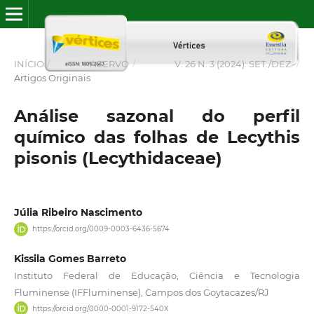
INÍCIO
/
ACERVO
/
V. 26 N. 3 (2024): SET./DEZ.
/
Artigos Originais
Análise sazonal do perfil
químico das folhas de Lecythis
pisonis (Lecythidaceae)
Júlia Ribeiro Nascimento
https://orcid.org/0009-0003-6436-5674
Kissila Gomes Barreto
Instituto Federal de Educação, Ciência e Tecnologia
Fluminense (IFFluminense), Campos dos Goytacazes/RJ
https://orcid.org/0000-0001-9172-540X