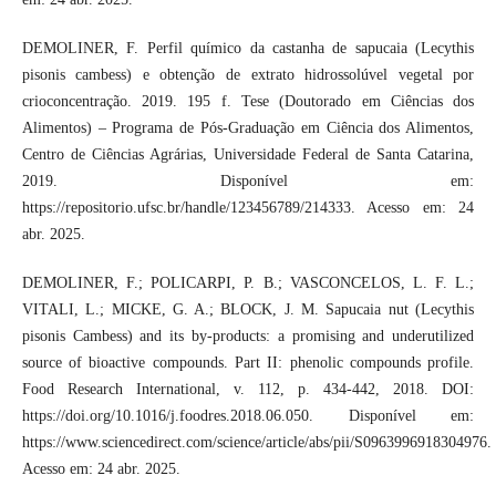
DEMOLINER, F. Perfil químico da castanha de sapucaia (Lecythis
pisonis cambess) e obtenção de extrato hidrossolúvel vegetal por
crioconcentração. 2019. 195 f. Tese (Doutorado em Ciências dos
Alimentos) – Programa de Pós-Graduação em Ciência dos Alimentos,
Centro de Ciências Agrárias, Universidade Federal de Santa Catarina,
2019. Disponível em:
https://repositorio.ufsc.br/handle/123456789/214333. Acesso em: 24
abr. 2025.
DEMOLINER, F.; POLICARPI, P. B.; VASCONCELOS, L. F. L.;
VITALI, L.; MICKE, G. A.; BLOCK, J. M. Sapucaia nut (Lecythis
pisonis Cambess) and its by-products: a promising and underutilized
source of bioactive compounds. Part II: phenolic compounds profile.
Food Research International, v. 112, p. 434-442, 2018. DOI:
https://doi.org/10.1016/j.foodres.2018.06.050. Disponível em:
https://www.sciencedirect.com/science/article/abs/pii/S0963996918304976.
Acesso em: 24 abr. 2025.