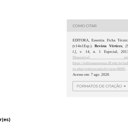
COMO CITAR
EDITORA, Essentia. Ficha Técnic
(v14n1Esp.).
Revista Vértices
,
[
l.]
, v. 14, n. 1 Especial, 2013
Disponível em
https://editoraessentia.iff.edu.br/in
ex.php/vertices/article/view/4669.
.
Acesso em: 7 ago. 2026.
FORMATOS DE CITAÇÃO
r(es)