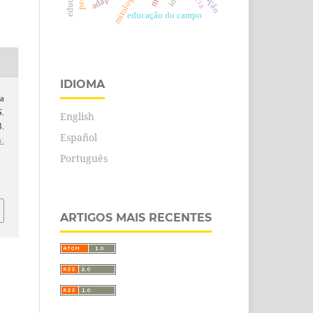
mitologia
educação do campo
IDIOMA
a
S.
English
.
Español
:
d
Português
ARTIGOS MAIS RECENTES