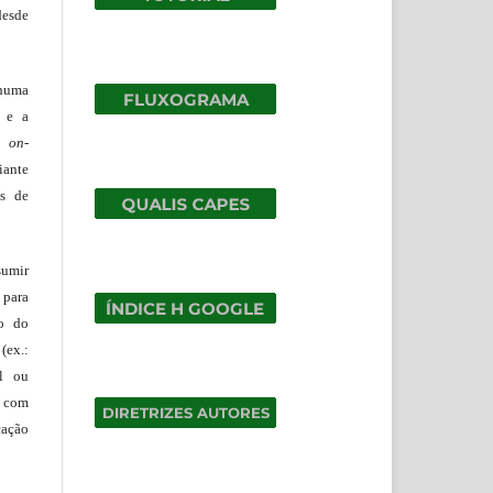
desde
huma
o e a
lo
on-
iante
os de
sumir
 para
ão do
(ex.:
al ou
 com
cação