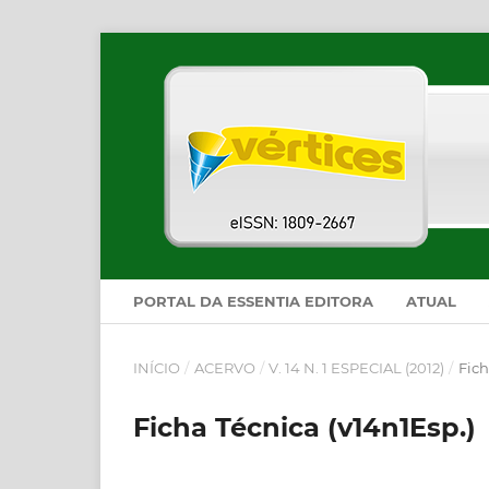
PORTAL DA ESSENTIA EDITORA
ATUAL
INÍCIO
/
ACERVO
/
V. 14 N. 1 ESPECIAL (2012)
/
Fich
Ficha Técnica (v14n1Esp.)