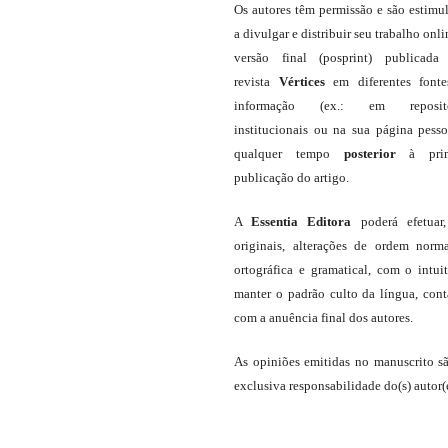
Os autores têm permissão e são estimu
a divulgar e distribuir seu trabalho onli
versão final (posprint) publicada
revista
Vértices
em diferentes font
informação (ex.: em repositó
institucionais ou na sua página pesso
qualquer tempo
posterior
à prim
publicação do artigo.
A
Essentia Editora
poderá efetuar
originais, alterações de ordem norma
ortográfica e gramatical, com o intui
manter o padrão culto da língua, con
com a anuência final dos autores.
As opiniões emitidas no manuscrito s
exclusiva responsabilidade do(s) autor(e