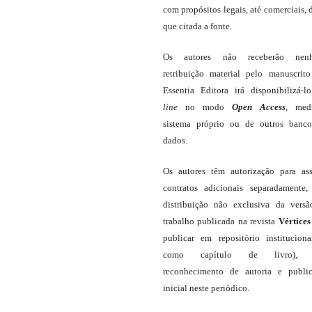
com propósitos legais, até comerciais, 
que citada a fonte.
Os autores não receberão nen
retribuição material pelo manuscrit
Essentia Editora irá disponibilizá-
line
no modo
Open Access
, med
sistema próprio ou de outros banc
dados.
Os autores têm autorização para as
contratos adicionais separadamente,
distribuição não exclusiva da vers
trabalho publicada na revista
Vértices
publicar em repositório institucion
como capítulo de livro),
reconhecimento de autoria e publi
inicial neste periódico.