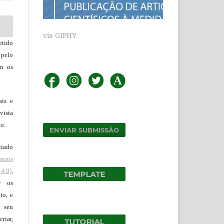
via GIPHY
tido
 pelo
om os
ais e
vista
ão.
ENVIAR SUBMISSÃO
ciado
mons
4.0)
,
r os
to, e
 seu
riar,