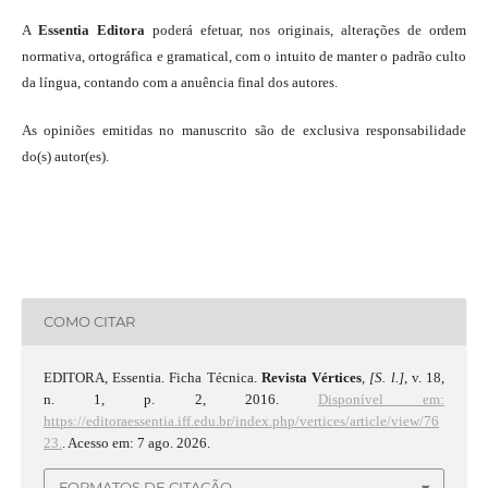
A
Essentia Editora
poderá efetuar, nos originais, alterações de ordem
normativa, ortográfica e gramatical, com o intuito de manter o padrão culto
da língua, contando com a anuência final dos autores.
As opiniões emitidas no manuscrito são de exclusiva responsabilidade
do(s) autor(es).
COMO CITAR
EDITORA, Essentia. Ficha Técnica.
Revista Vértices
,
[S. l.]
, v. 18,
n. 1, p. 2, 2016.
Disponível em:
https://editoraessentia.iff.edu.br/index.php/vertices/article/view/76
23.
. Acesso em: 7 ago. 2026.
FORMATOS DE CITAÇÃO