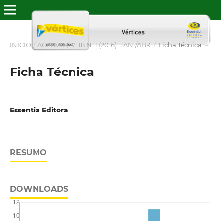
INÍCIO
/
ACERVO
/
V. 18 N. 1 (2016): JAN./ABR.
/
Ficha Técnica
Ficha Técnica
Essentia Editora
RESUMO
.
DOWNLOADS