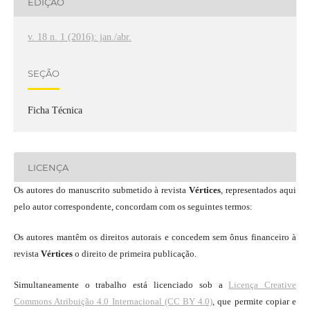
EDIÇÃO
v. 18 n. 1 (2016): jan./abr.
SEÇÃO
Ficha Técnica
LICENÇA
Os autores do manuscrito submetido à revista
Vértices
, representados aqui
pelo autor correspondente, concordam com os seguintes termos:
Os autores mantêm os direitos autorais e concedem sem ônus financeiro à
revista
Vértices
o direito de primeira publicação.
Simultaneamente o trabalho está licenciado sob a
Licença Creative
Commons Atribuição 4.0 Internacional (CC BY 4.0)
, que permite copiar e