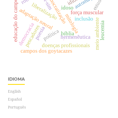
democratização
idef-sim
automação
estudo
educação do campo
liberalização
idoso
adaptação neural
força muscular
mitologia
inclusão
meio ambiente
leucemia
democracia
pescadores
poesia
política
bíblia
hermenêutica
.
doenças profissionais
campos dos goytacazes
IDIOMA
English
Español
Português