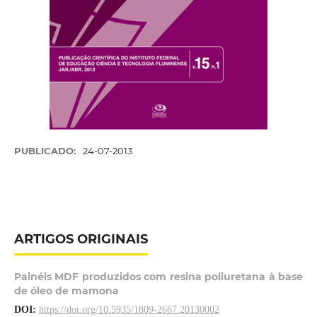
PUBLICADO:
24-07-2013
ARTIGOS ORIGINAIS
Painéis MDF produzidos com resina poliuretana à base
de óleo de mamona
DOI:
https://doi.org/10.5935/1809-2667.20130002