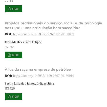
77-96
PDF
Projetos profissionais do serviço social e da psicologia
nos CRAS: uma articulação bem sucedida?
DOI:
https://doi.org/10.5935/1809-2667.20130009
Jonis Manhães Sales Felippe
97-112
PDF
À luz da raça na empresa de petróleo
DOI:
https://doi.org/10.5935/1809-2667.20130010
Suélly Lima dos Santos, Lidiane Silva
113-126
PDF