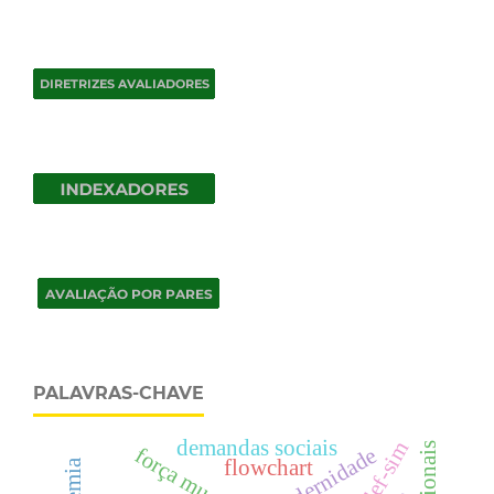
PALAVRAS-CHAVE
demandas sociais
idef-sim
modernidade
força muscular
flowchart