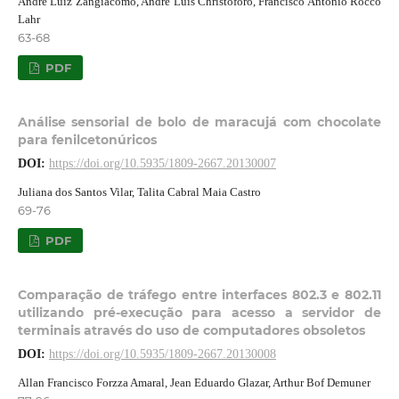
André Luiz Zangiácomo, André Luis Christoforo, Francisco Antonio Rocco
Lahr
63-68
PDF
Análise sensorial de bolo de maracujá com chocolate
para fenilcetonúricos
DOI:
https://doi.org/10.5935/1809-2667.20130007
Juliana dos Santos Vilar, Talita Cabral Maia Castro
69-76
PDF
Comparação de tráfego entre interfaces 802.3 e 802.11
utilizando pré-execução para acesso a servidor de
terminais através do uso de computadores obsoletos
DOI:
https://doi.org/10.5935/1809-2667.20130008
Allan Francisco Forzza Amaral, Jean Eduardo Glazar, Arthur Bof Demuner