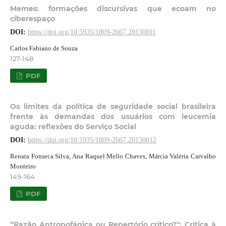
Memes: formações discursivas que ecoam no
ciberespaço
DOI:
https://doi.org/10.5935/1809-2667.20130011
Carlos Fabiano de Souza
127-148
PDF
Os limites da política de seguridade social brasileira
frente às demandas dos usuários com leucemia
aguda: reflexões do Serviço Social
DOI:
https://doi.org/10.5935/1809-2667.20130012
Renata Fonseca Silva, Ana Raquel Mello Chaves, Márcia Valéria Carvalho
Monteiro
149-164
PDF
“Razão Antropofágica ou Repertório crítico?": Crítica à