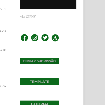
7-12
via GIPHY
áxis
13-18
ENVIAR SUBMISSÃO
9-24