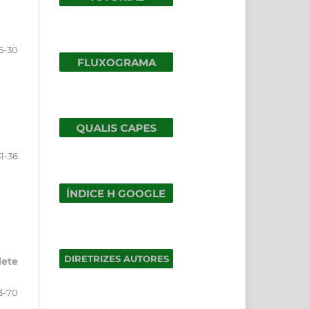
5-30
31-36
lete
3-70