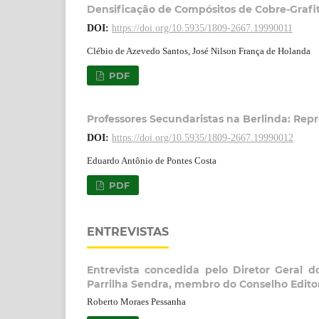
Densificação de Compósitos de Cobre-Grafi
DOI:
https://doi.org/10.5935/1809-2667.19990011
Clébio de Azevedo Santos, José Nilson França de Holanda
PDF
Professores Secundaristas na Berlinda: Rep
DOI:
https://doi.org/10.5935/1809-2667.19990012
Eduardo Antônio de Pontes Costa
PDF
ENTREVISTAS
Entrevista concedida pelo Diretor Geral 
Parrilha Sendra, membro do Conselho Editori
Roberto Moraes Pessanha