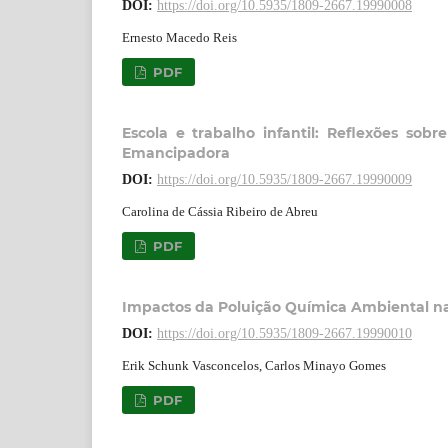
DOI:
https://doi.org/10.5935/1809-2667.19990008
Ernesto Macedo Reis
PDF
Escola e trabalho infantil: Reflexões so
Emancipadora
DOI:
https://doi.org/10.5935/1809-2667.19990009
Carolina de Cássia Ribeiro de Abreu
PDF
Impactos da Poluição Química Ambiental n
DOI:
https://doi.org/10.5935/1809-2667.19990010
Erik Schunk Vasconcelos, Carlos Minayo Gomes
PDF