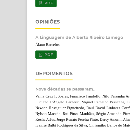
PDF
OPINIÕES
A Linguagem de Alberto Ribeiro Lamego
Álano Barcelos
PDF
DEPOIMENTOS
Nove décadas se passaram...
Vania Cruz P. Soares, Francisco Pandolfo, Nilo Pessanha A
Luciano D'Ângelo Carneiro, Miguel Ramalho Pessanha, Júl
Newton Ressiguier Figueiredo, Raul David Linhares Corrêa
Nylson Macedo, Rui Fiuza Manhães, Sérgio Armando Pires
Rocha Arêas, Jorge Renato Pereira Pinto, Darcy Amorim Alm
Ivanise Balbi Rodrigues da Silva, Chrisantho Barros de Mat