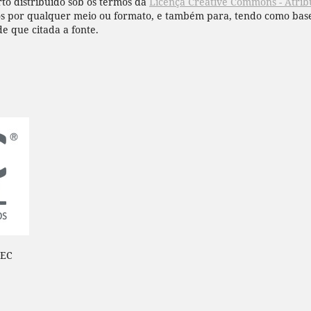
to distribuído sob os termos da
Licença Creative Commons - Atribu
hos por qualquer meio ou formato, e também para, tendo como base
de que citada a fonte.
BEC