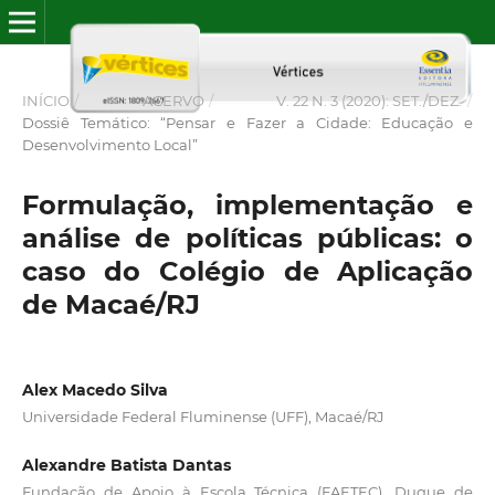
INÍCIO
/
ACERVO
/
V. 22 N. 3 (2020): SET./DEZ.
/
Dossiê Temático: “Pensar e Fazer a Cidade: Educação e
Desenvolvimento Local”
Formulação, implementação e
análise de políticas públicas: o
caso do Colégio de Aplicação
de Macaé/RJ
Alex Macedo Silva
Universidade Federal Fluminense (UFF), Macaé/RJ
Alexandre Batista Dantas
Fundação de Apoio à Escola Técnica (FAETEC), Duque de