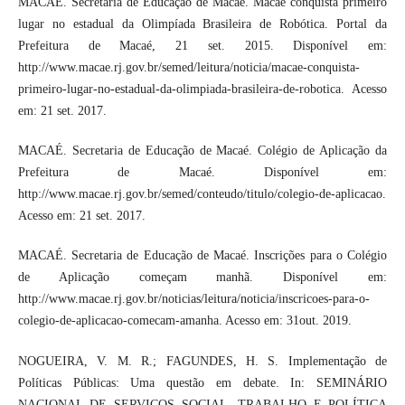
MACAÉ. Secretaria de Educação de Macaé. Macaé conquista primeiro
lugar no estadual da Olimpíada Brasileira de Robótica. Portal da
Prefeitura de Macaé, 21 set. 2015. Disponível em:
http://www.macae.rj.gov.br/semed/leitura/noticia/macae-conquista-
primeiro-lugar-no-estadual-da-olimpiada-brasileira-de-robotica. Acesso
em: 21 set. 2017.
MACAÉ. Secretaria de Educação de Macaé. Colégio de Aplicação da
Prefeitura de Macaé. Disponível em:
http://www.macae.rj.gov.br/semed/conteudo/titulo/colegio-de-aplicacao.
Acesso em: 21 set. 2017.
MACAÉ. Secretaria de Educação de Macaé. Inscrições para o Colégio
de Aplicação começam manhã. Disponível em:
http://www.macae.rj.gov.br/noticias/leitura/noticia/inscricoes-para-o-
colegio-de-aplicacao-comecam-amanha. Acesso em: 31out. 2019.
NOGUEIRA, V. M. R.; FAGUNDES, H. S. Implementação de
Políticas Públicas: Uma questão em debate. In: SEMINÁRIO
NACIONAL DE SERVIÇOS SOCIAL, TRABALHO E POLÍTICA