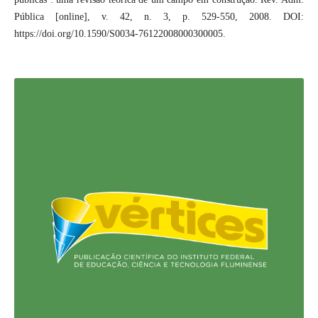
Pública [online], v. 42, n. 3, p. 529-550, 2008. DOI:
https://doi.org/10.1590/S0034-76122008000300005.