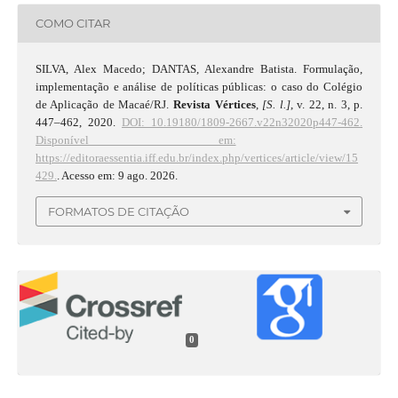
COMO CITAR
SILVA, Alex Macedo; DANTAS, Alexandre Batista. Formulação,
implementação e análise de políticas públicas: o caso do Colégio
de Aplicação de Macaé/RJ.
Revista Vértices
,
[S. l.]
, v. 22, n. 3, p.
447–462, 2020.
DOI: 10.19180/1809-2667.v22n32020p447-462.
Disponível em:
https://editoraessentia.iff.edu.br/index.php/vertices/article/view/15
429.
. Acesso em: 9 ago. 2026.
FORMATOS DE CITAÇÃO
0