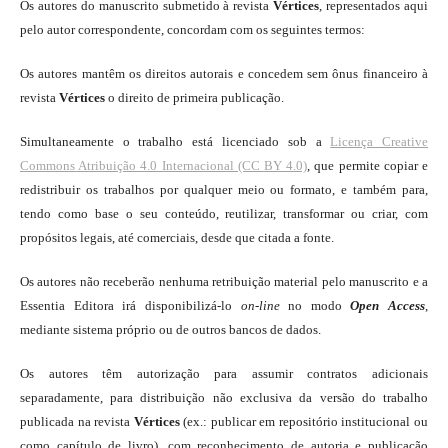
Os autores do manuscrito submetido à revista
Vértices
, representados aqui
pelo autor correspondente, concordam com os seguintes termos:
Os autores mantêm os direitos autorais e concedem sem ônus financeiro à
revista
Vértices
o direito de primeira publicação.
Simultaneamente o trabalho está licenciado sob a
Licença Creative
Commons Atribuição 4.0 Internacional (CC BY 4.0)
, que permite copiar e
redistribuir os trabalhos por qualquer meio ou formato, e também para,
tendo como base o seu conteúdo, reutilizar, transformar ou criar, com
propósitos legais, até comerciais, desde que citada a fonte.
Os autores não receberão nenhuma retribuição material pelo manuscrito e a
Essentia Editora irá disponibilizá-lo
on-line
no modo
Open Access
,
mediante sistema próprio ou de outros bancos de dados.
Os autores têm autorização para assumir contratos adicionais
separadamente, para distribuição não exclusiva da versão do trabalho
publicada na revista
Vértices
(ex.: publicar em repositório institucional ou
como capítulo de livro), com reconhecimento de autoria e publicação