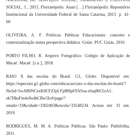
SOCIAL, 1., 2015, Florianópolis. Anais […] Florianópolis: Repositório
Institucional da Universidade Federal de Santa Catarina, 2015. p. 41-
60.
OLIVEIRA, A. F. Políticas Públicas Educacionais: conceito e
contextualização numa perspectiva didática. Goiás: PUC Goiás, 2010.
PORTO FILHO, R. Arquivo Fotográfico: Colégio de Aplicação de
Macaé. Macaé: [s.n.], 2018.
RAIO X das escolas do Brasil. G1, Globo. Disponível em:
https://especiais.g1.globo.com/educacao/raio-x-das-escolas-do-brasil/?
fbclid=IwAR0NCexK0CFZfpLFpBHp6YASoa-sfuq86CIxA1-
ek7HksFm4o9o4hCBw5Ic#/page/?
estado=33&cidade=3302403&escola=33548234. Acesso em: 31 out.
2019.
RODRIGUES, M. M. A. Políticas Públicas. São Paulo: Publifolha,
2011.