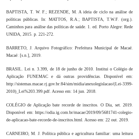
BAPTISTA, T. W. F.; REZENDE, M. A ideia de ciclo na análise de
políticas públicas. In: MATTOS, R.A.; BAPTISTA, T.W.F. (org.).
Caminhos para análise das políticas de saúde. 1. ed. Porto Alegre: Rede
UNIDA, 2015. p. 221-272.
BARRETO, J. Arquivo Fotográfico: Prefeitura Municipal de Macaé.
Macaé: [s.n.], 2019.
BRASIL. Lei n. 3.399, de 18 de junho de 2010. Institui o Colégio de
Aplicação FUNEMAC e dá outras providências. Disponível em:
http://sistemas.macae.rj.gov.br:84/sim/midia/anexolegislacao/(Lei-3399-
2010)_Lei%203.399.pdf. Acesso em: 14 jun. 2018.
COLÉGIO de Aplicação bate recorde de inscritos. O Dia, set. 2019.
Disponível em: https://odia.ig.com.br/macae/2019/09/5681741-colegio-
de-aplicacao-bate-recorde-de-inscritos.html. Acesso em: 22 out. 2019.
CARNEIRO, M. J. Política pública e agricultura familiar: uma leitura