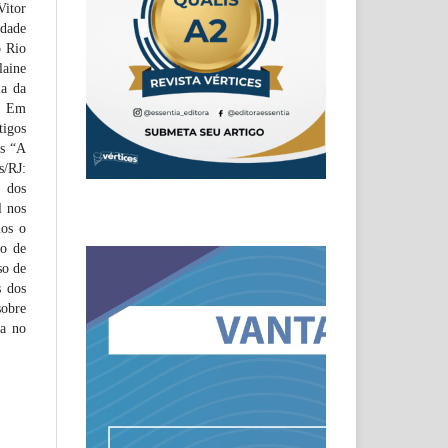
Vitor
idade
o Rio
laine
ia da
s. Em
tigos
os “A
s/RJ:
 dos
l nos
mos o
io de
so de
s dos
obre
da no