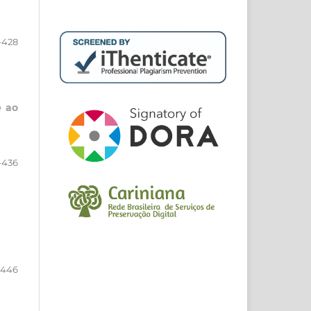
-428
e ao
-436
-446