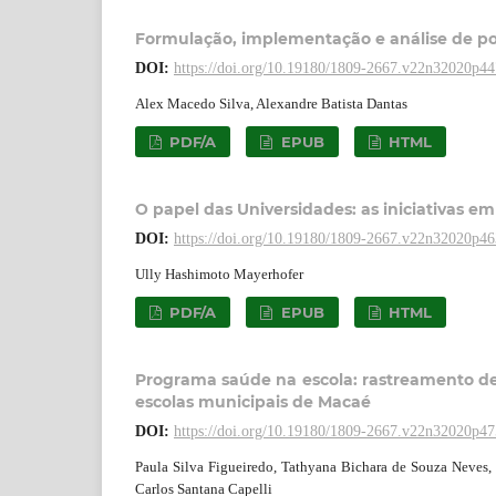
Formulação, implementação e análise de pol
DOI:
https://doi.org/10.19180/1809-2667.v22n32020p4
Alex Macedo Silva, Alexandre Batista Dantas
PDF/A
EPUB
HTML
O papel das Universidades: as iniciativas
DOI:
https://doi.org/10.19180/1809-2667.v22n32020p4
Ully Hashimoto Mayerhofer
PDF/A
EPUB
HTML
Programa saúde na escola: rastreamento de
escolas municipais de Macaé
DOI:
https://doi.org/10.19180/1809-2667.v22n32020p4
Paula Silva Figueiredo, Tathyana Bichara de Souza Neves, 
Carlos Santana Capelli