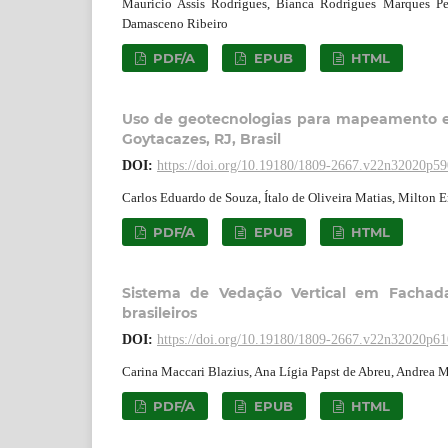
Mauricio Assis Rodrigues, Bianca Rodrigues Marques Pete
Damasceno Ribeiro
PDF/A
EPUB
HTML
Uso de geotecnologias para mapeamento e
Goytacazes, RJ, Brasil
DOI:
https://doi.org/10.19180/1809-2667.v22n32020p5
Carlos Eduardo de Souza, Ítalo de Oliveira Matias, Milton E
PDF/A
EPUB
HTML
Sistema de Vedação Vertical em Fachad
brasileiros
DOI:
https://doi.org/10.19180/1809-2667.v22n32020p6
Carina Maccari Blazius, Ana Lígia Papst de Abreu, Andrea M
PDF/A
EPUB
HTML