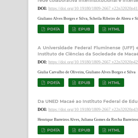
rede colaborativa interinstitucional e interse
DOI:
https://doi.org/10.19180/1809-2667.v22n32020p4
Giuliano Alves Borges e Silva, Scheila Ribeiro de Abreu e 
PDF/A
EPUB
HTML
A Universidade Federal Fluminense (UFF) e
Instituto de Ciências da Sociedade de Maca
DOI:
https://doi.org/10.19180/1809-2667.v22n32020p4
Giulia Carvalho de Oliveira, Giuliano Alves Borges e Silva
PDF/A
EPUB
HTML
Da UNED Macaé ao Instituto Federal de Ed
DOI:
https://doi.org/10.19180/1809-2667.v22n32020p4
Henrique Barreiros Alves, Juliana Gomes da Rocha Barreiros
PDF/A
EPUB
HTML