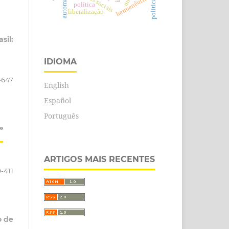
automação
hermenêutica
política
liberalização
sil:
IDIOMA
-647
English
Español
Português
”
ARTIGOS MAIS RECENTES
-411
o de