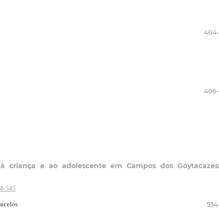
404
406
o à criança e ao adolescente em Campos dos Goytacazes
34-545
arcelos
534