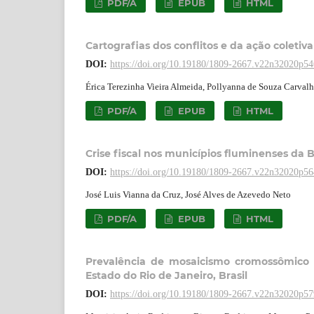
PDF/A
EPUB
HTML
Cartografias dos conflitos e da ação colet
DOI:
https://doi.org/10.19180/1809-2667.v22n32020p5
Érica Terezinha Vieira Almeida, Pollyanna de Souza Carval
PDF/A
EPUB
HTML
Crise fiscal nos municípios fluminenses da 
DOI:
https://doi.org/10.19180/1809-2667.v22n32020p5
José Luis Vianna da Cruz, José Alves de Azevedo Neto
PDF/A
EPUB
HTML
Prevalência de mosaicismo cromossômico 
Estado do Rio de Janeiro, Brasil
DOI:
https://doi.org/10.19180/1809-2667.v22n32020p5