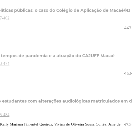
íticas públicas: o caso do Colégio de Aplicação de Macaé/RJ
47-462
447
 em tempos de pandemia e a atuação do CAJUFF Macaé
63-474
463
 estudantes com alterações audiológicas matriculados em 
75-484
Kelly Mariana Pimentel Queiroz, Vivian de Oliveira Sousa Corrêa, Jane de
475