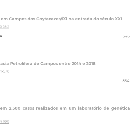
iva em Campos dos Goytacazes/RJ na entrada do século XXI
46-563
ho
546
Bacia Petrolífera de Campos entre 2014 e 2018
64-578
564
em 2.500 casos realizados em um laboratório de genétic
79-589