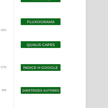
-563
-578
a no