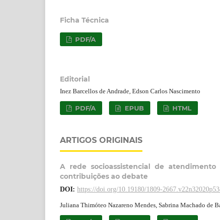
Ficha Técnica
PDF/A
Editorial
Inez Barcellos de Andrade, Edson Carlos Nascimento
PDF/A
EPUB
HTML
ARTIGOS ORIGINAIS
A rede socioassistencial de atendiment
contribuições ao debate
DOI:
https://doi.org/10.19180/1809-2667.v22n32020p5
Juliana Thimóteo Nazareno Mendes, Sabrina Machado de B