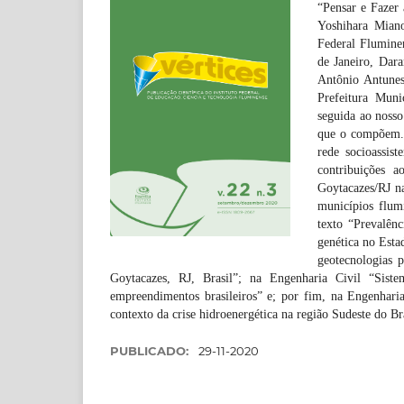
“Pensar e Fazer 
Yoshihara Mian
Federal Flumine
de Janeiro, Dar
Antônio Antune
Prefeitura Mun
seguida ao nosso
que o compõem. O
rede socioassis
contribuições 
Goytacazes/RJ n
municípios flum
texto “Prevalên
genética no Esta
geotecnologias 
Goytacazes, RJ, Brasil”; na Engenharia Civil “Sist
empreendimentos brasileiros” e; por fim, na Engenharia 
contexto da crise hidroenergética na região Sudeste do Br
PUBLICADO:
29-11-2020