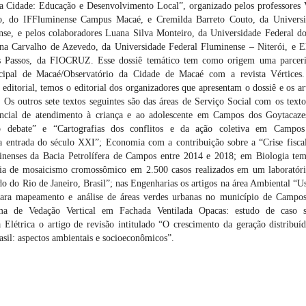
a Cidade: Educação e Desenvolvimento Local”, organizado pelos professores 
o, do IFFluminense Campus Macaé, e Cremilda Barreto Couto, da Univers
nse, e pelos colaboradores Luana Silva Monteiro, da Universidade Federal d
ana Carvalho de Azevedo, da Universidade Federal Fluminense – Niterói, e E
s Passos, da FIOCRUZ. Esse dossiê temático tem como origem uma parcer
icipal de Macaé/Observatório da Cidade de Macaé com a revista Vértice
 editorial, temos o editorial dos organizadores que apresentam o dossiê e os ar
s outros sete textos seguintes são das áreas de Serviço Social com os text
tencial de atendimento à criança e ao adolescente em Campos dos Goytacaze
ao debate” e “Cartografias dos conflitos e da ação coletiva em Campos
a entrada do século XXI”; Economia com a contribuição sobre a “Crise fisca
inenses da Bacia Petrolífera de Campos entre 2014 e 2018; em Biologia te
cia de mosaicismo cromossômico em 2.500 casos realizados em um laboratór
do do Rio de Janeiro, Brasil”; nas Engenharias os artigos na área Ambiental “U
para mapeamento e análise de áreas verdes urbanas no município de Campo
ema de Vedação Vertical em Fachada Ventilada Opacas: estudo de caso s
Elétrica o artigo de revisão intitulado “O crescimento da geração distribuí
asil: aspectos ambientais e socioeconômicos”.