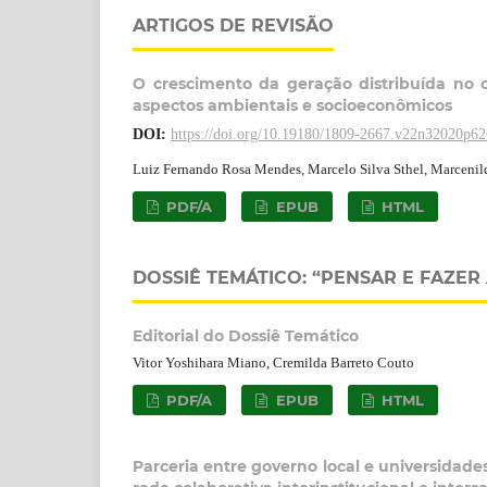
ARTIGOS DE REVISÃO
O crescimento da geração distribuída no c
aspectos ambientais e socioeconômicos
DOI:
https://doi.org/10.19180/1809-2667.v22n32020p6
Luiz Fernando Rosa Mendes, Marcelo Silva Sthel, Marceni
PDF/A
EPUB
HTML
DOSSIÊ TEMÁTICO: “PENSAR E FAZE
Editorial do Dossiê Temático
Vitor Yoshihara Miano, Cremilda Barreto Couto
PDF/A
EPUB
HTML
Parceria entre governo local e universidad