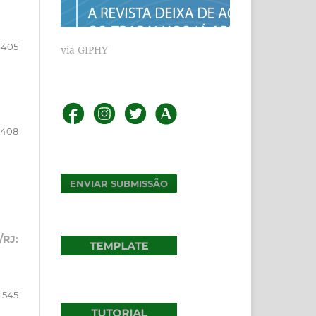
-405
via GIPHY
-408
ENVIAR SUBMISSÃO
/RJ:
-545