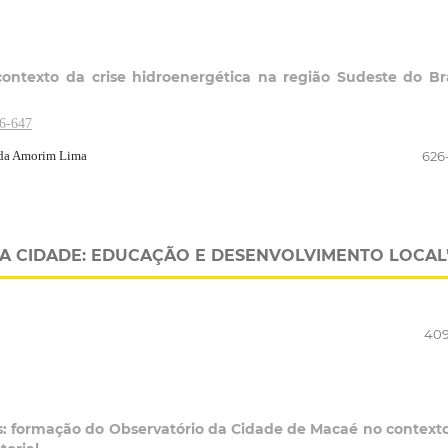
ontexto da crise hidroenergética na região Sudeste do Bra
26-647
lda Amorim Lima
626
R A CIDADE: EDUCAÇÃO E DESENVOLVIMENTO LOCAL
409
es: formação do Observatório da Cidade de Macaé no context