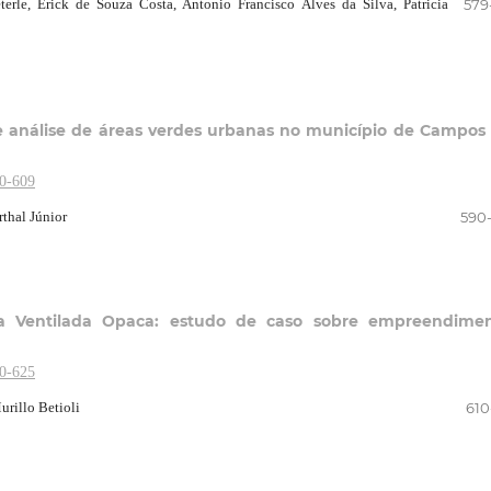
rle, Erick de Souza Costa, Antonio Francisco Alves da Silva, Patricia
579
 análise de áreas verdes urbanas no município de Campos
90-609
rthal Júnior
590
a Ventilada Opaca: estudo de caso sobre empreendimen
10-625
urillo Betioli
610