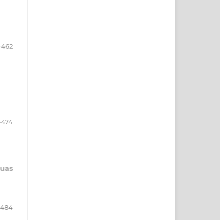
-462
-474
duas
-484