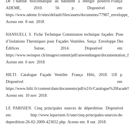
De l’habitat bioclimatique au bâtiment à énergie positive.França:
ADEME, 2010. 56 p. Disponível em:
https://www.ademe.fr/sites/default/files/assets/documents/77907_enveloppe
Acesso em: 8 out. 2018.
HANSUELI, S. Fiche Technique Commission technique façades: Pose
d’Isolations Thermiques pour Façades Ventilées. Suiça: Enveloppe Des
Édifices Suisse, 2014. Disponível em:
https://www.swisspor.ch/images/content/pdf/anwendungen/documentation_f
Acesso em: 6 nov. 2018.
HILTI. Catalogue Façade Ventilée. França: Hilti, 2018. 118 p.
Disponível em:
https://www.hilti.fr/content/dam/documents/pdf/e2/fr/Catalogue%20facad
Acesso em: 10 nov. 2018.
LE PARISIEN. Cinq principales sources de déperdition. Disponível
em: http://www.leparisien.fr/une/cinq-principales-sources-de-
deperdition-26-02-2009-423652.php. Acesso em: 8 out. 2018.