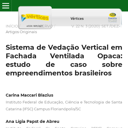
INÍCIO
/
ACERVO
/
V. 22 N. 3 (2020): SET./DEZ.
/
Artigos Originais
Sistema de Vedação Vertical em
Fachada Ventilada Opaca:
estudo de caso sobre
empreendimentos brasileiros
Carina Maccari Blazius
Instituto Federal de Educação, Ciência e Tecnologia de Santa
Catarina (IFSC) Campus Florianópolis/SC
Ana Lígia Papst de Abreu