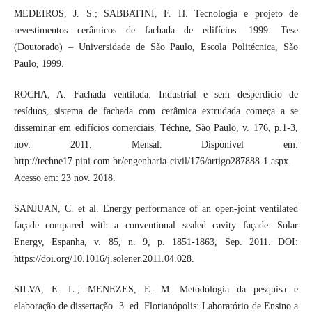
MEDEIROS, J. S.; SABBATINI, F. H. Tecnologia e projeto de
revestimentos cerâmicos de fachada de edifícios. 1999. Tese
(Doutorado) – Universidade de São Paulo, Escola Politécnica, São
Paulo, 1999.
ROCHA, A. Fachada ventilada: Industrial e sem desperdício de
resíduos, sistema de fachada com cerâmica extrudada começa a se
disseminar em edifícios comerciais. Téchne, São Paulo, v. 176, p.1-3,
nov. 2011. Mensal. Disponível em:
http://techne17.pini.com.br/engenharia-civil/176/artigo287888-1.aspx.
Acesso em: 23 nov. 2018.
SANJUAN, C. et al. Energy performance of an open-joint ventilated
façade compared with a conventional sealed cavity façade. Solar
Energy, Espanha, v. 85, n. 9, p. 1851-1863, Sep. 2011. DOI:
https://doi.org/10.1016/j.solener.2011.04.028.
SILVA, E. L.; MENEZES, E. M. Metodologia da pesquisa e
elaboração de dissertação. 3. ed. Florianópolis: Laboratório de Ensino a