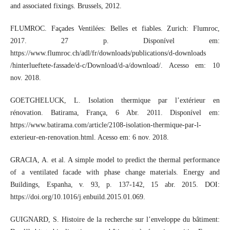
and associated fixings. Brussels, 2012.
FLUMROC. Façades Ventilées: Belles et fiables. Zurich: Flumroc,
2017. 27 p. Disponível em:
https://www.flumroc.ch/adl/fr/downloads/publications/d-downloads
/hinterlueftete-fassade/d-c/Download/d-a/download/. Acesso em: 10
nov. 2018.
GOETGHELUCK, L. Isolation thermique par l’extérieur en
rénovation. Batirama, França, 6 Abr. 2011. Disponível em:
https://www.batirama.com/article/2108-isolation-thermique-par-l-
exterieur-en-renovation.html. Acesso em: 6 nov. 2018.
GRACIA, A. et al. A simple model to predict the thermal performance
of a ventilated facade with phase change materials. Energy and
Buildings, Espanha, v. 93, p. 137-142, 15 abr. 2015. DOI:
https://doi.org/10.1016/j.enbuild.2015.01.069.
GUIGNARD, S. Histoire de la recherche sur l’enveloppe du bâtiment: