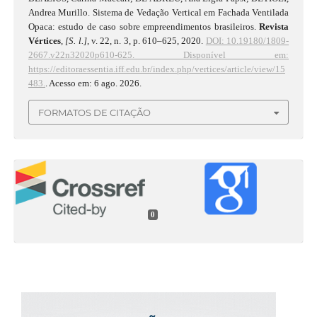
Andrea Murillo. Sistema de Vedação Vertical em Fachada Ventilada
Opaca: estudo de caso sobre empreendimentos brasileiros.
Revista
Vértices
,
[S. l.]
, v. 22, n. 3, p. 610–625, 2020.
DOI: 10.19180/1809-
2667.v22n32020p610-625.
Disponível em:
https://editoraessentia.iff.edu.br/index.php/vertices/article/view/15
483.
. Acesso em: 6 ago. 2026.
FORMATOS DE CITAÇÃO
0