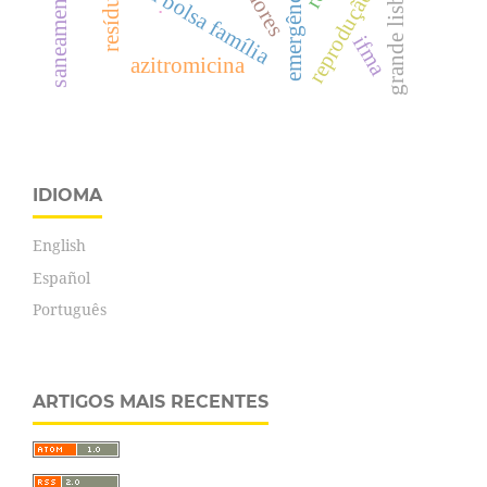
saneamento básico
reprodução social
programa bolsa família
grande lisboa
resíduo
.
ifma
azitromicina
IDIOMA
English
Español
Português
ARTIGOS MAIS RECENTES