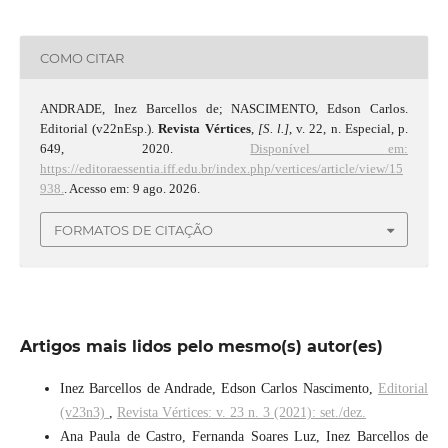
COMO CITAR
ANDRADE, Inez Barcellos de; NASCIMENTO, Edson Carlos.
Editorial (v22nEsp.).
Revista Vértices
,
[S. l.]
, v. 22, n. Especial, p.
649, 2020.
Disponível em:
https://editoraessentia.iff.edu.br/index.php/vertices/article/view/15
938.
. Acesso em: 9 ago. 2026.
FORMATOS DE CITAÇÃO
Artigos mais lidos pelo mesmo(s) autor(es)
Inez Barcellos de Andrade, Edson Carlos Nascimento,
Editorial
(v23n3)
,
Revista Vértices: v. 23 n. 3 (2021): set./dez.
Ana Paula de Castro, Fernanda Soares Luz, Inez Barcellos de